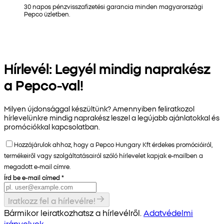
30 napos pénzvisszafizetési garancia minden magyarországi
Pepco üzletben.
Hírlevél: Legyél mindig naprakész
a Pepco-val!
Milyen újdonsággal készültünk? Amennyiben feliratkozol
hírlevelünkre mindig naprakész leszel a legújabb ajánlatokkal és
promóciókkal kapcsolatban.
Hozzájárulok ahhoz, hogy a Pepco Hungary Kft érdekes promócióiról,
termékeiről vagy szolgáltatásairól szóló hírlevelet kapjak e-mailben a
megadott e-mail címre.
Írd be e-mail címed
*
Iratkozz fel a hírlevélre!
Bármikor leiratkozhatsz a hírlevélről.
Adatvédelmi
irányelvek