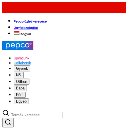
Pepco üzlet keresése
Ügyfélszolgálat
Magyar
Újságunk
Kollekciók
Gyerek
Női
Otthon
Baba
Férfi
Egyéb