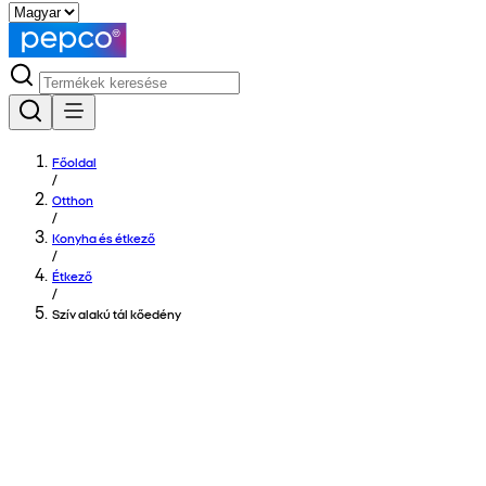
Főoldal
/
Otthon
/
Konyha és étkező
/
Étkező
/
Szív alakú tál kőedény