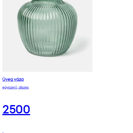
Üveg váza
egyszerű, díszes
2500