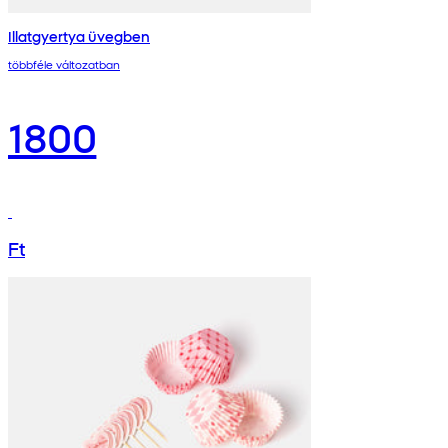
Illatgyertya üvegben
többféle változatban
1800
Ft