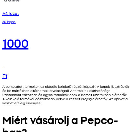
A4 füzet
80 lapos
1000
Ft
A bemutatott termékek az aktuális kollekció részét képezik. A képek illusztrációk
és kis mértékben eltérhetnek a valóságtól. A termékek elérhetősége
üzletenként változhat, és egyes termékek csak a kiemelt üzletekben elérhetők.
A kollekció termékei időszakosan, illetve a készlet erejéig elérhetők. Az ajánlat a
készlet erejéig érvényes.
Miért vásárolj a Pepco-
ban?