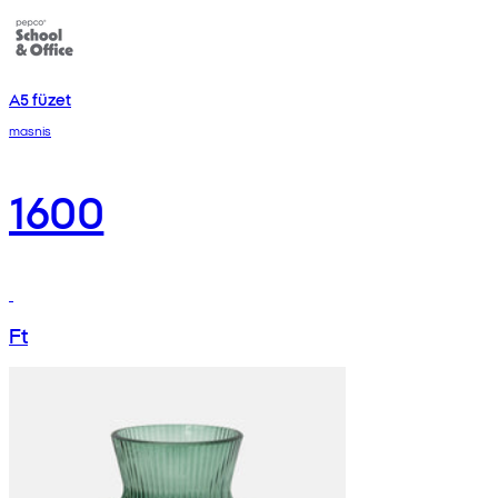
A5 füzet
masnis
1600
Ft