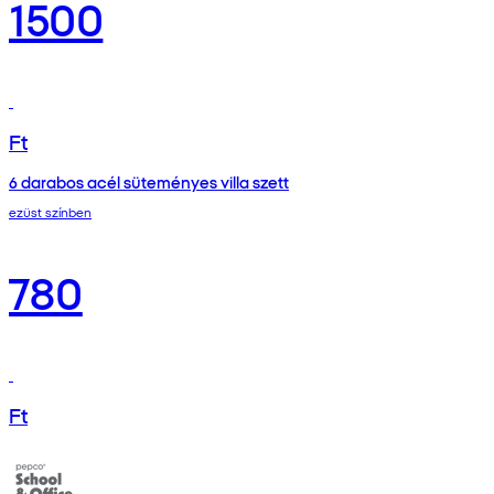
1500
Ft
6 darabos acél süteményes villa szett
ezüst színben
780
Ft