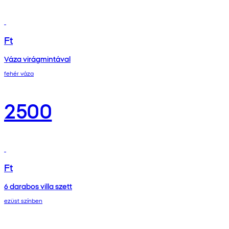
Ft
Váza virágmintával
fehér váza
2500
Ft
6 darabos villa szett
ezüst színben