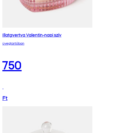
Illatgyertya Valentin-napi szív
üvegtartóban
750
Ft