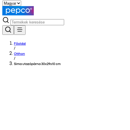
Főoldal
/
Otthon
/
Sima utazópárna 30x29x10 cm