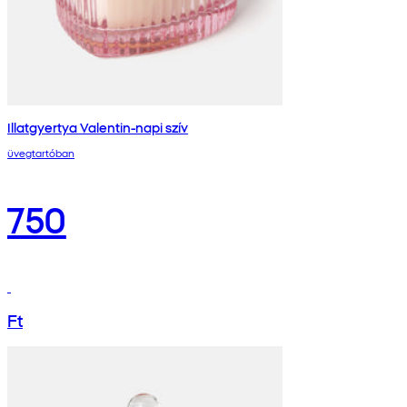
Illatgyertya Valentin-napi szív
üvegtartóban
750
Ft