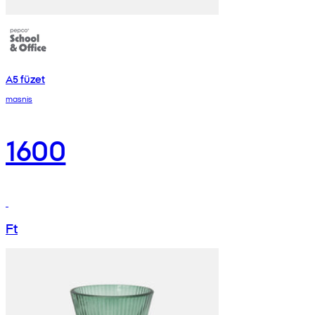
A5 füzet
masnis
1600
Ft