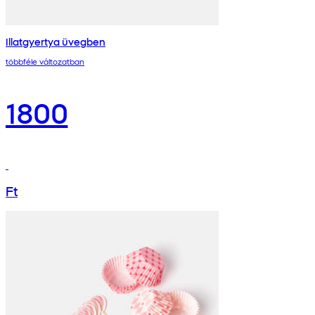
Illatgyertya üvegben
többféle változatban
1800
Ft