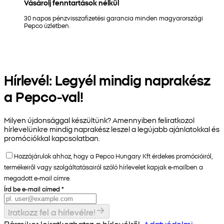
Vásárolj fenntartások nélkül
30 napos pénzvisszafizetési garancia minden magyarországi
Pepco üzletben.
Hírlevél: Legyél mindig naprakész
a Pepco-val!
Milyen újdonsággal készültünk? Amennyiben feliratkozol
hírlevelünkre mindig naprakész leszel a legújabb ajánlatokkal és
promóciókkal kapcsolatban.
Hozzájárulok ahhoz, hogy a Pepco Hungary Kft érdekes promócióiról,
termékeiről vagy szolgáltatásairól szóló hírlevelet kapjak e-mailben a
megadott e-mail címre.
Írd be e-mail címed
*
Iratkozz fel a hírlevélre!
Bármikor leiratkozhatsz a hírlevélről.
Adatvédelmi