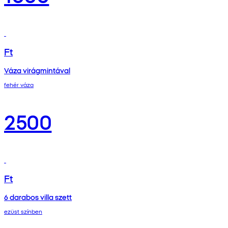
Ft
Váza virágmintával
fehér váza
2500
Ft
6 darabos villa szett
ezüst színben