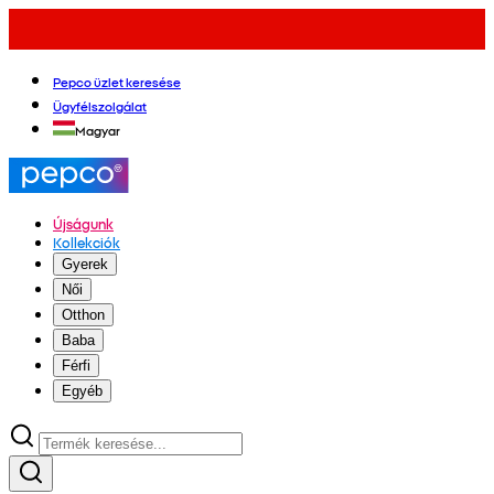
Pepco üzlet keresése
Ügyfélszolgálat
Magyar
Újságunk
Kollekciók
Gyerek
Női
Otthon
Baba
Férfi
Egyéb