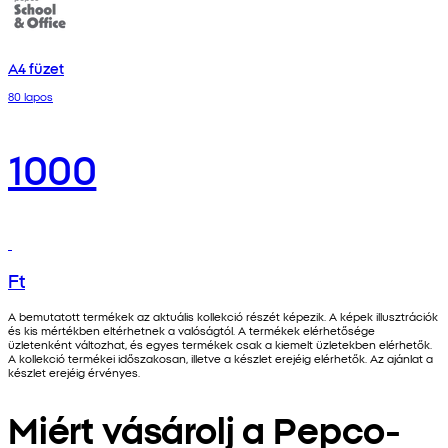
A4 füzet
80 lapos
1000
Ft
A bemutatott termékek az aktuális kollekció részét képezik. A képek illusztrációk
és kis mértékben eltérhetnek a valóságtól. A termékek elérhetősége
üzletenként változhat, és egyes termékek csak a kiemelt üzletekben elérhetők.
A kollekció termékei időszakosan, illetve a készlet erejéig elérhetők. Az ajánlat a
készlet erejéig érvényes.
Miért vásárolj a Pepco-