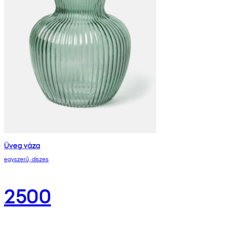
Üveg váza
egyszerű, díszes
2500