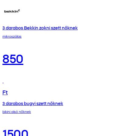
3 darabos Bekkin zokni szett nőknek
mikroszálas
850
Ft
3 darabos bugyi szett nőknek
bikini alsó nőknek
1500