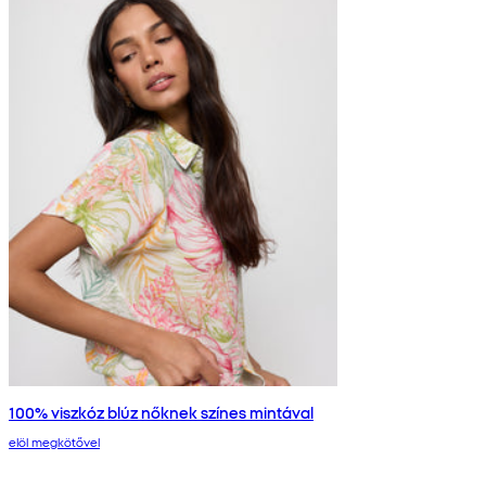
100% viszkóz blúz nőknek színes mintával
elöl megkötővel