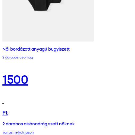
Női bordázott anyagú bugyiszett
2 darabos csomag
1500
Ft
2 darabos alsónadrág szett nőknek
varrás nélküli fazon