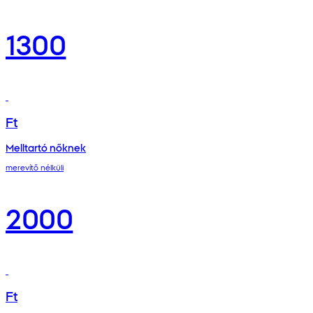
1300
Ft
Melltartó nőknek
merevítő nélküli
2000
Ft