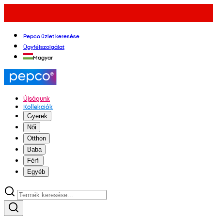
Pepco üzlet keresése
Ügyfélszolgálat
Magyar
Újságunk
Kollekciók
Gyerek
Női
Otthon
Baba
Férfi
Egyéb