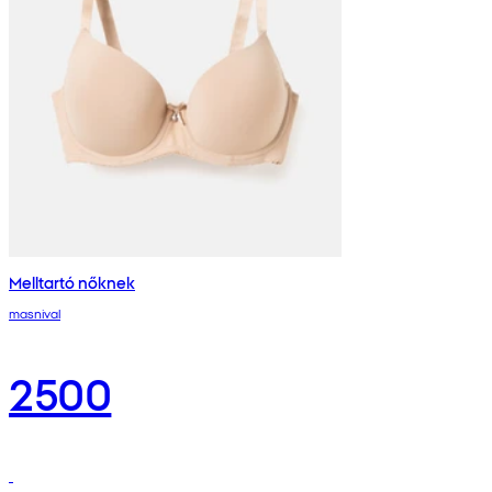
Melltartó nőknek
masnival
2500