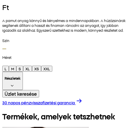
Ft
A pamut anyag könnyű és kényelmes a mindennapokban. A húzózsinórok
segítenek állítani a hosszt és finoman ráncolni az anyagot, így jobban
igazodik az alakhoz. Egyszerű szettekhez is modern, könnyed részletet ad.
Szín
Méret
L
M
S
XL
XS
XXL
Részletek
Üzlet keresése
30 napos pénzvisszafizetési garancia
Termékek, amelyek tetszhetnek