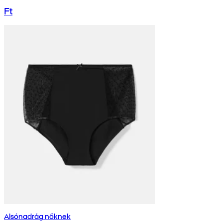
Ft
Alsónadrág nőknek