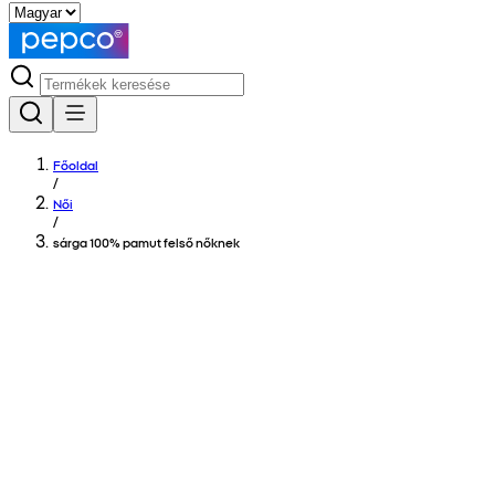
Főoldal
/
Női
/
sárga 100% pamut felső nőknek