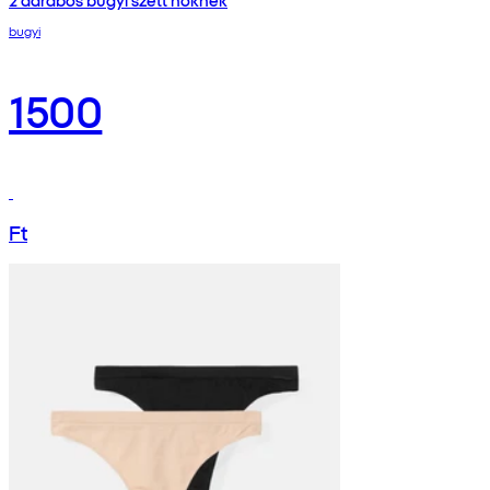
2 darabos bugyi szett nőknek
bugyi
1500
Ft