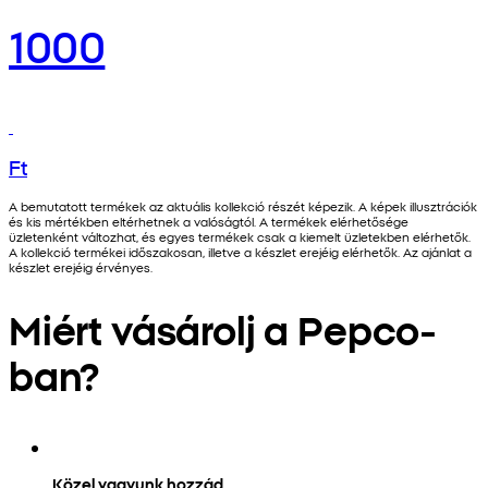
1000
Ft
A bemutatott termékek az aktuális kollekció részét képezik. A képek illusztrációk
és kis mértékben eltérhetnek a valóságtól. A termékek elérhetősége
üzletenként változhat, és egyes termékek csak a kiemelt üzletekben elérhetők.
A kollekció termékei időszakosan, illetve a készlet erejéig elérhetők. Az ajánlat a
készlet erejéig érvényes.
Miért vásárolj a Pepco-
ban?
Közel vagyunk hozzád