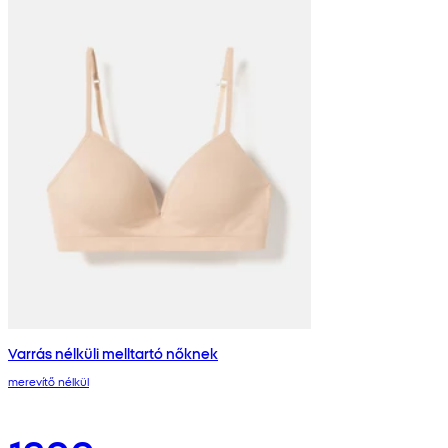
Varrás nélküli melltartó nőknek
merevítő nélkül