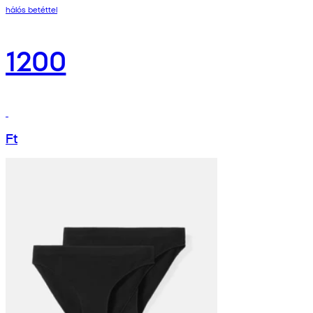
hálós betéttel
1200
Ft