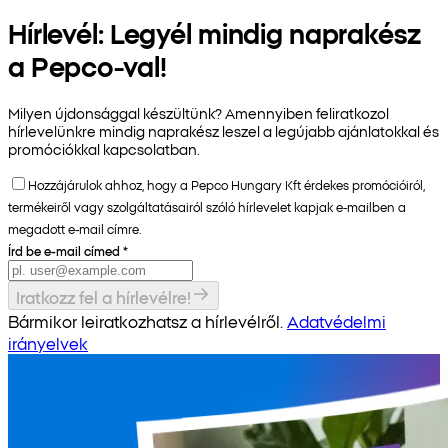
Hírlevél: Legyél mindig naprakész
a Pepco-val!
Milyen újdonsággal készültünk? Amennyiben feliratkozol
hírlevelünkre mindig naprakész leszel a legújabb ajánlatokkal és
promóciókkal kapcsolatban.
Hozzájárulok ahhoz, hogy a Pepco Hungary Kft érdekes promócióiról,
termékeiről vagy szolgáltatásairól szóló hírlevelet kapjak e-mailben a
megadott e-mail címre.
Írd be e-mail címed
*
Iratkozz fel a hírlevélre!
Bármikor leiratkozhatsz a hírlevélről.
Adatvédelmi
irányelvek