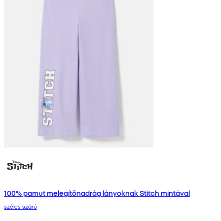
100% pamut melegítőnadrág lányoknak Stitch mintával
széles szárú