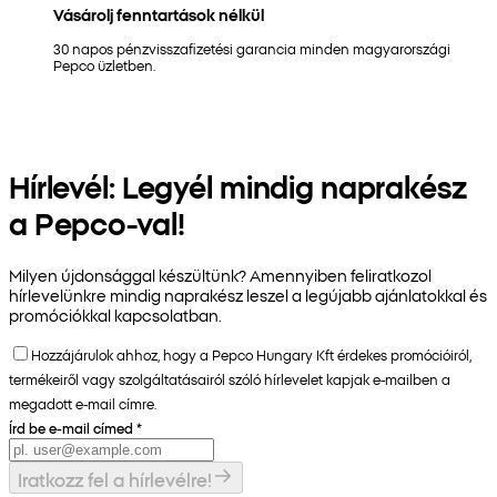
Vásárolj fenntartások nélkül
30 napos pénzvisszafizetési garancia minden magyarországi
Pepco üzletben.
Hírlevél: Legyél mindig naprakész
a Pepco-val!
Milyen újdonsággal készültünk? Amennyiben feliratkozol
hírlevelünkre mindig naprakész leszel a legújabb ajánlatokkal és
promóciókkal kapcsolatban.
Hozzájárulok ahhoz, hogy a Pepco Hungary Kft érdekes promócióiról,
termékeiről vagy szolgáltatásairól szóló hírlevelet kapjak e-mailben a
megadott e-mail címre.
Írd be e-mail címed
*
Iratkozz fel a hírlevélre!