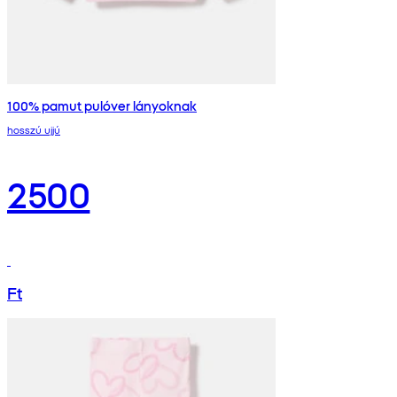
100% pamut pulóver lányoknak
hosszú ujjú
2500
Ft