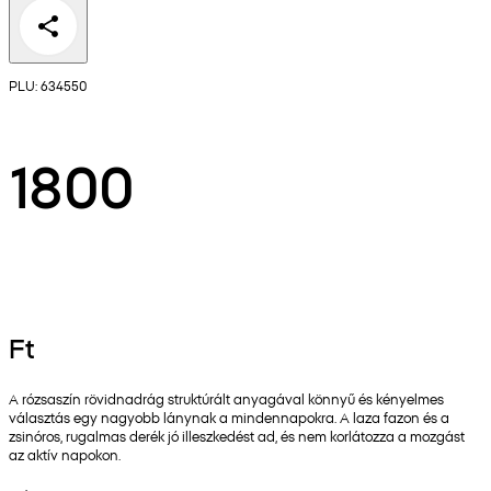
PLU: 634550
1800
Ft
A rózsaszín rövidnadrág struktúrált anyagával könnyű és kényelmes
választás egy nagyobb lánynak a mindennapokra. A laza fazon és a
zsinóros, rugalmas derék jó illeszkedést ad, és nem korlátozza a mozgást
az aktív napokon.