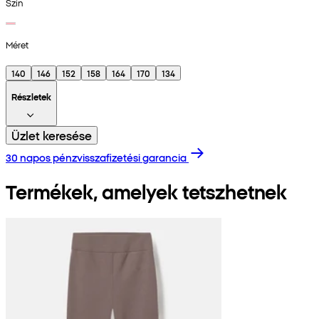
Szín
Méret
140
146
152
158
164
170
134
Részletek
Üzlet keresése
30 napos pénzvisszafizetési garancia
Termékek, amelyek tetszhetnek