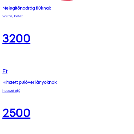
Melegítőnadrág fiúknak
varrás, betét
3200
Ft
Hímzett pulóver lányoknak
hosszú ujjú
2500