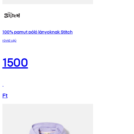
100% pamut póló lányoknak Stitch
rövid ujjú
1500
Ft