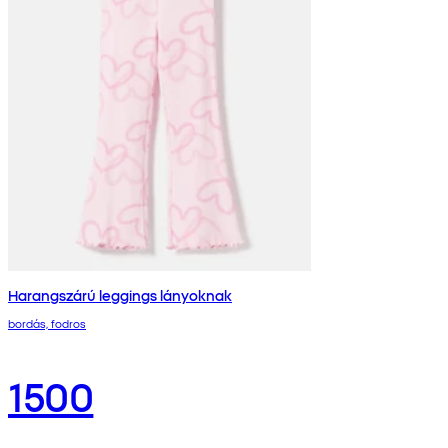
Harangszárú leggings lányoknak
bordás, fodros
1500