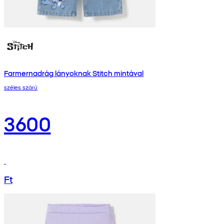
Farmernadrág lányoknak Stitch mintával
széles szárú
3600
Ft