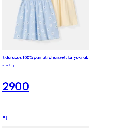
2 darabos 100% pamut ruha szett lányoknak
rövid ujjú
2900
Ft