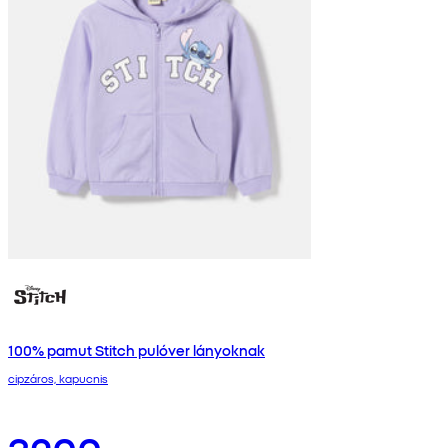
100% pamut Stitch pulóver lányoknak
cipzáros, kapucnis