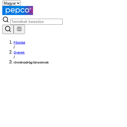
Főoldal
/
Gyerek
/
rövidnadrág lányoknak