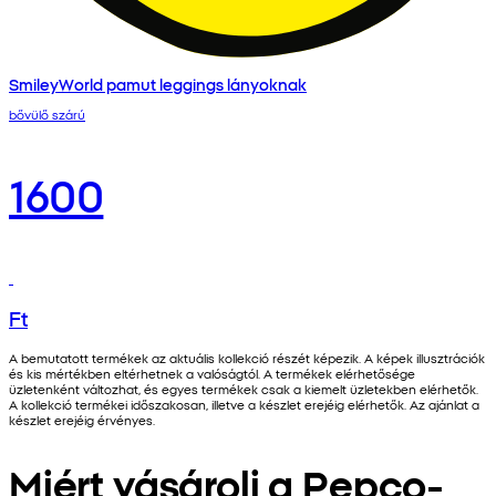
SmileyWorld pamut leggings lányoknak
bővülő szárú
1600
Ft
A bemutatott termékek az aktuális kollekció részét képezik. A képek illusztrációk
és kis mértékben eltérhetnek a valóságtól. A termékek elérhetősége
üzletenként változhat, és egyes termékek csak a kiemelt üzletekben elérhetők.
A kollekció termékei időszakosan, illetve a készlet erejéig elérhetők. Az ajánlat a
készlet erejéig érvényes.
Miért vásárolj a Pepco-