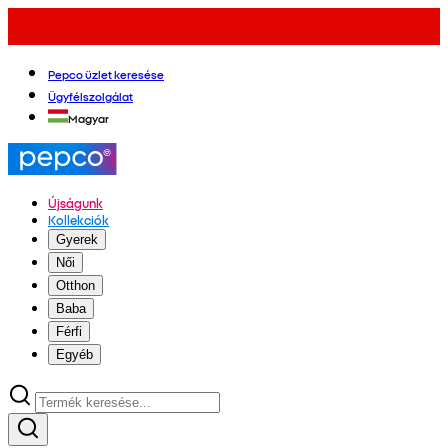
Pepco üzlet keresése
Ügyfélszolgálat
Magyar
Újságunk
Kollekciók
Gyerek
Női
Otthon
Baba
Férfi
Egyéb