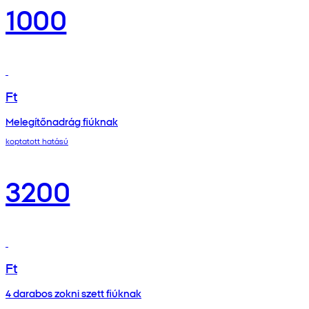
1000
Ft
Melegítőnadrág fiúknak
koptatott hatású
3200
Ft
4 darabos zokni szett fiúknak