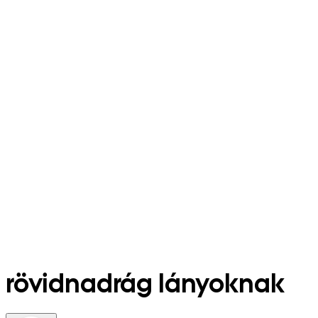
rövidnadrág lányoknak