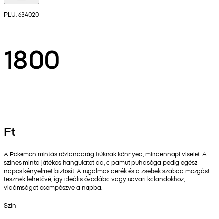
PLU: 634020
1800
Ft
A Pokémon mintás rövidnadrág fiúknak könnyed, mindennapi viselet. A
színes minta játékos hangulatot ad, a pamut puhasága pedig egész
napos kényelmet biztosít. A rugalmas derék és a zsebek szabad mozgást
tesznek lehetővé, így ideális óvodába vagy udvari kalandokhoz,
vidámságot csempészve a napba.
Szín