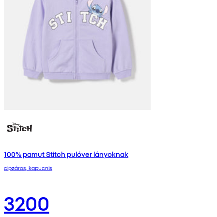
100% pamut Stitch pulóver lányoknak
cipzáros, kapucnis
3200