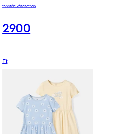
többféle változatban
2900
Ft