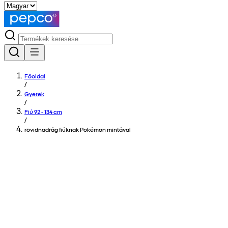
Főoldal
/
Gyerek
/
Fiú 92 - 134 cm
/
rövidnadrág fiúknak Pokémon mintával