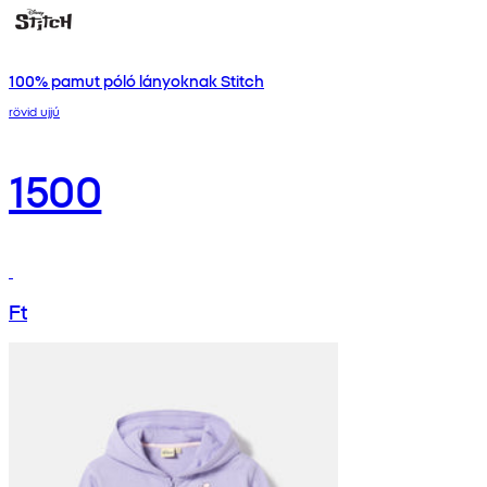
100% pamut póló lányoknak Stitch
rövid ujjú
1500
Ft