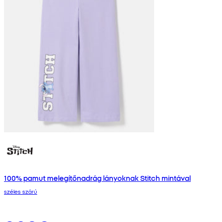
100% pamut melegítőnadrág lányoknak Stitch mintával
széles szárú