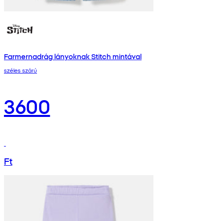
Farmernadrág lányoknak Stitch mintával
széles szárú
3600
Ft