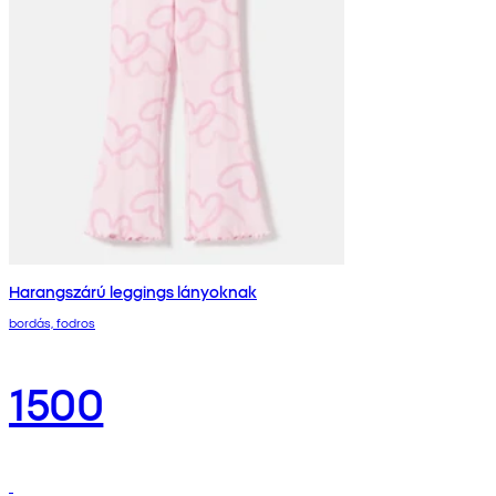
Harangszárú leggings lányoknak
bordás, fodros
1500