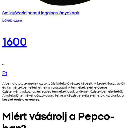
SmileyWorld pamut leggings lányoknak
bővülő szárú
1600
Ft
A bemutatott termékek az aktuális kollekció részét képezik. A képek illusztrációk
és kis mértékben eltérhetnek a valóságtól. A termékek elérhetősége
üzletenként változhat, és egyes termékek csak a kiemelt üzletekben elérhetők.
A kollekció termékei időszakosan, illetve a készlet erejéig elérhetők. Az ajánlat a
készlet erejéig érvényes.
Miért vásárolj a Pepco-
ban?