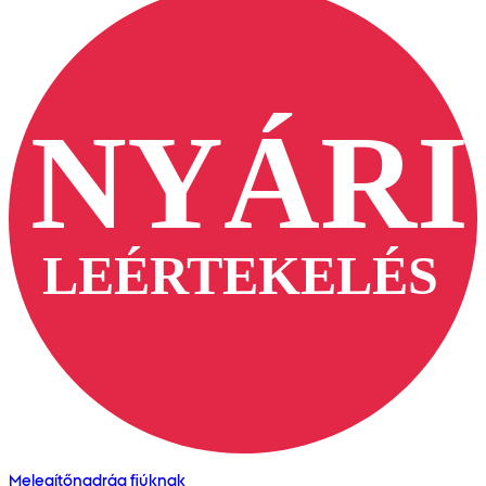
Melegítőnadrág fiúknak