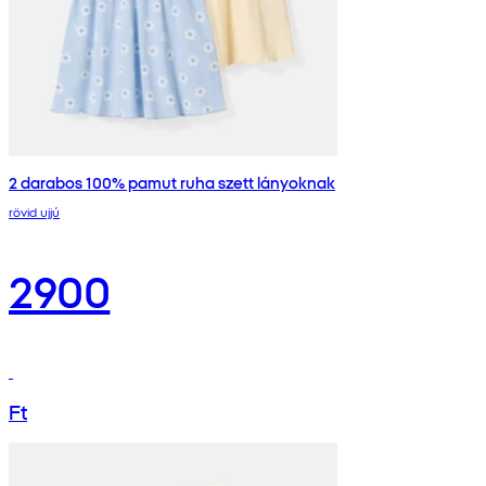
2 darabos 100% pamut ruha szett lányoknak
rövid ujjú
2900
Ft