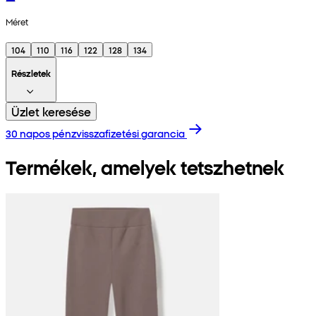
Méret
104
110
116
122
128
134
Részletek
Üzlet keresése
30 napos pénzvisszafizetési garancia
Termékek, amelyek tetszhetnek