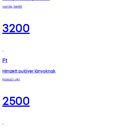
varrás, betét
3200
Ft
Hímzett pulóver lányoknak
hosszú ujjú
2500