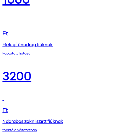
Ft
Melegítőnadrág fiúknak
koptatott hatású
3200
Ft
4 darabos zokni szett fiúknak
többféle változatban