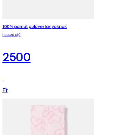
100% pamut pulóver lányoknak
hosszú ujjú
2500
Ft