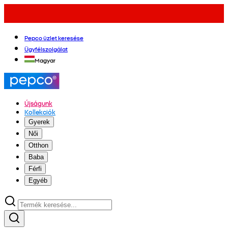
Pepco üzlet keresése
Ügyfélszolgálat
Magyar
Újságunk
Kollekciók
Gyerek
Női
Otthon
Baba
Férfi
Egyéb