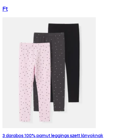
Ft
3 darabos 100% pamut leggings szett lányoknak