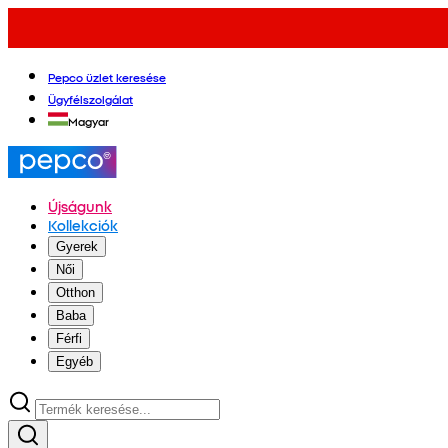
Pepco üzlet keresése
Ügyfélszolgálat
Magyar
Újságunk
Kollekciók
Gyerek
Női
Otthon
Baba
Férfi
Egyéb