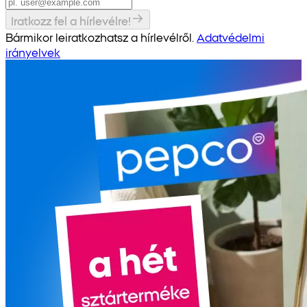
Iratkozz fel a hírlevélre!
Bármikor leiratkozhatsz a hírlevélről.
Adatvédelmi
irányelvek