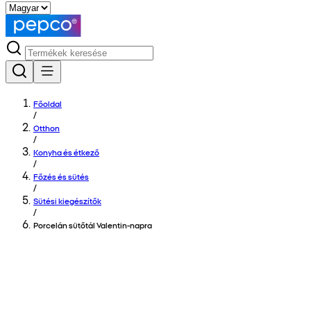
Főoldal
/
Otthon
/
Konyha és étkező
/
Főzés és sütés
/
Sütési kiegészítők
/
Porcelán sütőtál Valentin-napra