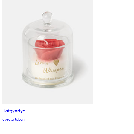
Illatgyertya
üvegtartóban