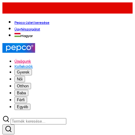
Pepco üzlet keresése
Ügyfélszolgálat
Magyar
Újságunk
Kollekciók
Gyerek
Női
Otthon
Baba
Férfi
Egyéb