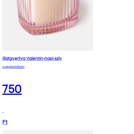
Illatgyertya Valentin-napi szív
üvegtartóban
750
Ft