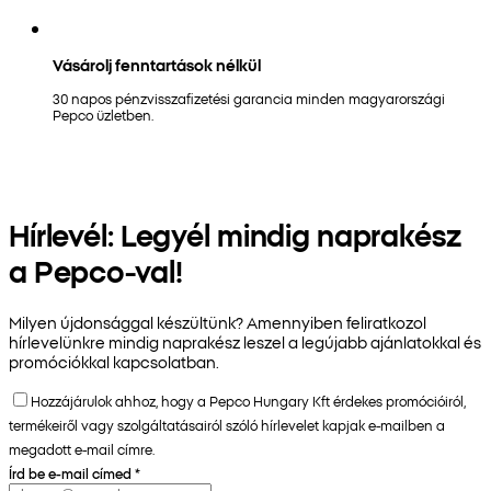
Vásárolj fenntartások nélkül
30 napos pénzvisszafizetési garancia minden magyarországi
Pepco üzletben.
Hírlevél: Legyél mindig naprakész
a Pepco-val!
Milyen újdonsággal készültünk? Amennyiben feliratkozol
hírlevelünkre mindig naprakész leszel a legújabb ajánlatokkal és
promóciókkal kapcsolatban.
Hozzájárulok ahhoz, hogy a Pepco Hungary Kft érdekes promócióiról,
termékeiről vagy szolgáltatásairól szóló hírlevelet kapjak e-mailben a
megadott e-mail címre.
Írd be e-mail címed
*