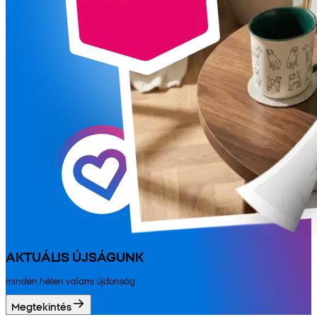
AKTUÁLIS ÚJSÁGUNK
minden héten valami újdonság
Megtekintés