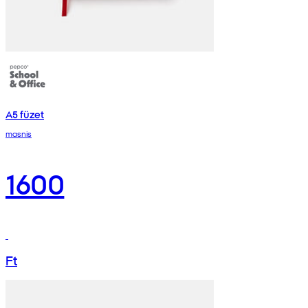
A5 füzet
masnis
1600
Ft