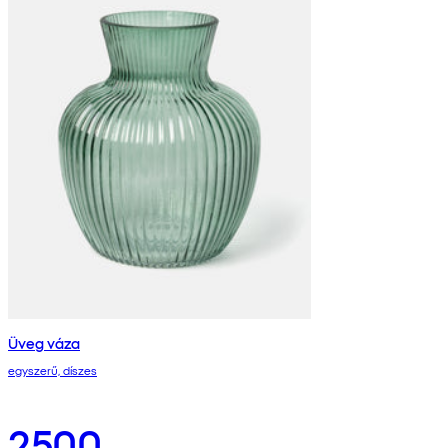
Üveg váza
egyszerű, díszes
2500