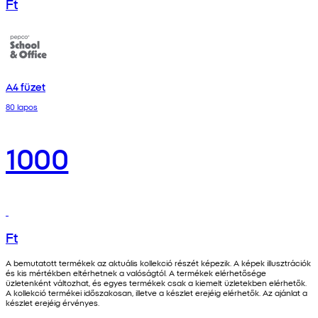
Ft
A4 füzet
80 lapos
1000
Ft
A bemutatott termékek az aktuális kollekció részét képezik. A képek illusztrációk
és kis mértékben eltérhetnek a valóságtól. A termékek elérhetősége
üzletenként változhat, és egyes termékek csak a kiemelt üzletekben elérhetők.
A kollekció termékei időszakosan, illetve a készlet erejéig elérhetők. Az ajánlat a
készlet erejéig érvényes.