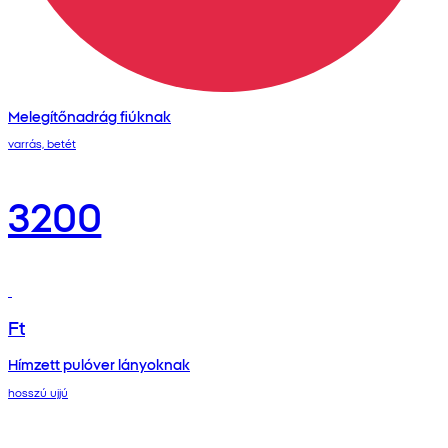
Melegítőnadrág fiúknak
varrás, betét
3200
Ft
Hímzett pulóver lányoknak
hosszú ujjú