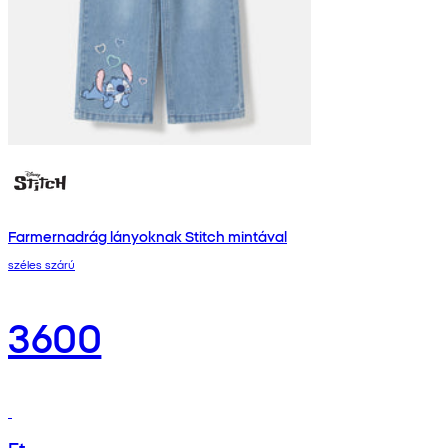
Farmernadrág lányoknak Stitch mintával
széles szárú
3600