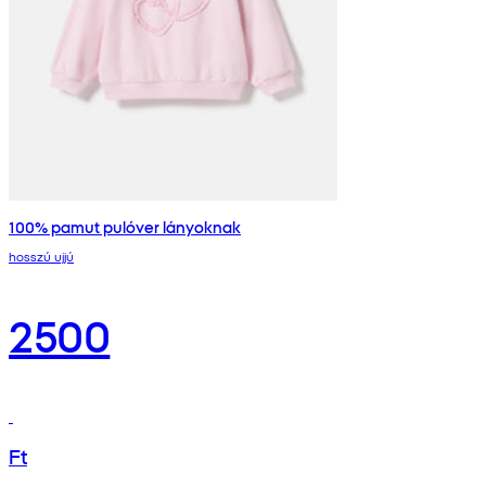
100% pamut pulóver lányoknak
hosszú ujjú
2500
Ft