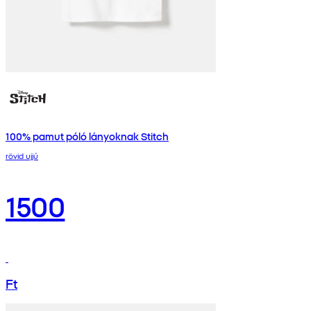
100% pamut póló lányoknak Stitch
rövid ujjú
1500
Ft