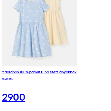
2 darabos 100% pamut ruha szett lányoknak
rövid ujjú
2900