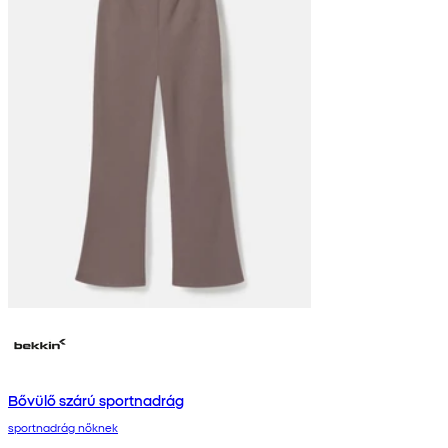
Bővülő szárú sportnadrág
sportnadrág nőknek