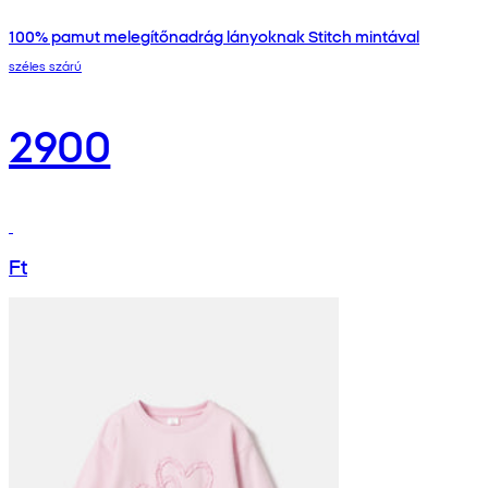
100% pamut melegítőnadrág lányoknak Stitch mintával
széles szárú
2900
Ft