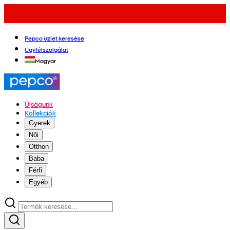
Pepco üzlet keresése
Ügyfélszolgálat
Magyar
Újságunk
Kollekciók
Gyerek
Női
Otthon
Baba
Férfi
Egyéb