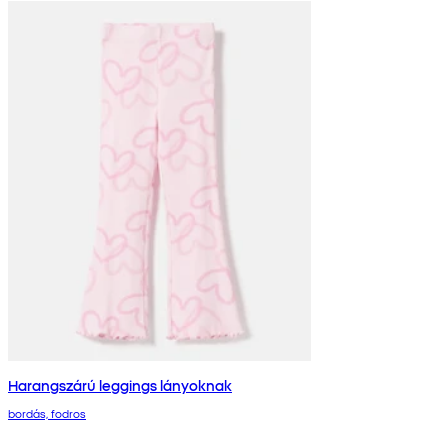
Harangszárú leggings lányoknak
bordás, fodros