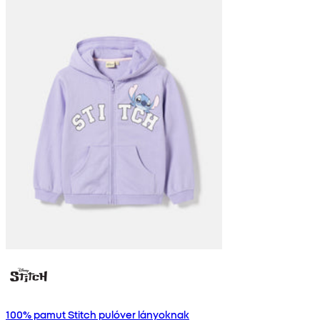
100% pamut Stitch pulóver lányoknak