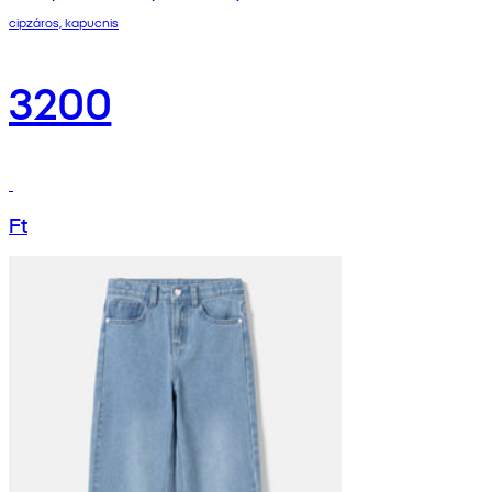
cipzáros, kapucnis
3200
Ft