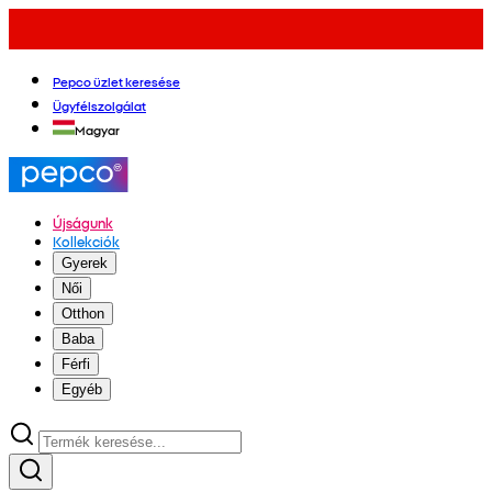
Pepco üzlet keresése
Ügyfélszolgálat
Magyar
Újságunk
Kollekciók
Gyerek
Női
Otthon
Baba
Férfi
Egyéb