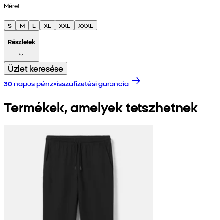
Méret
S
M
L
XL
XXL
XXXL
Részletek
Üzlet keresése
30 napos pénzvisszafizetési garancia
Termékek, amelyek tetszhetnek