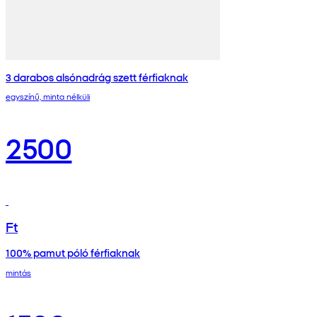
3 darabos alsónadrág szett férfiaknak
egyszínű, minta nélküli
2500
Ft
100% pamut póló férfiaknak
mintás