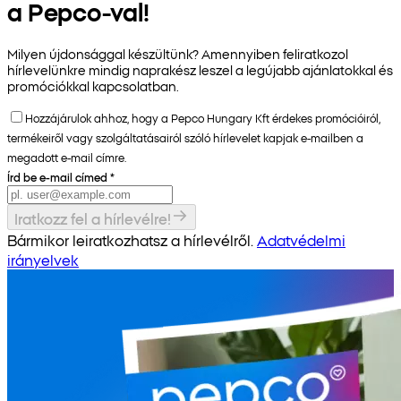
a Pepco-val!
Milyen újdonsággal készültünk? Amennyiben feliratkozol
hírlevelünkre mindig naprakész leszel a legújabb ajánlatokkal és
promóciókkal kapcsolatban.
Hozzájárulok ahhoz, hogy a Pepco Hungary Kft érdekes promócióiról,
termékeiről vagy szolgáltatásairól szóló hírlevelet kapjak e-mailben a
megadott e-mail címre.
Írd be e-mail címed
*
Iratkozz fel a hírlevélre!
Bármikor leiratkozhatsz a hírlevélről.
Adatvédelmi
irányelvek