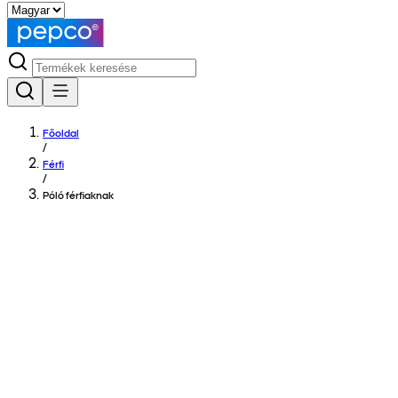
Főoldal
/
Férfi
/
Póló férfiaknak