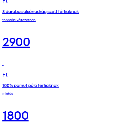
Ft
3 darabos alsónadrág szett férfiaknak
többféle változatban
2900
Ft
100% pamut póló férfiaknak
mintás
1800