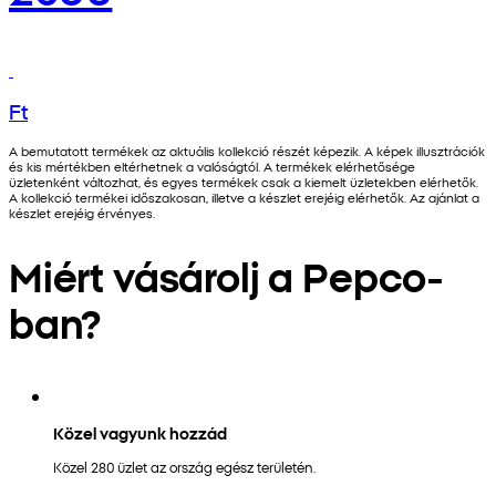
Ft
A bemutatott termékek az aktuális kollekció részét képezik. A képek illusztrációk
és kis mértékben eltérhetnek a valóságtól. A termékek elérhetősége
üzletenként változhat, és egyes termékek csak a kiemelt üzletekben elérhetők.
A kollekció termékei időszakosan, illetve a készlet erejéig elérhetők. Az ajánlat a
készlet erejéig érvényes.
Miért vásárolj a Pepco-
ban?
Közel vagyunk hozzád
Közel 280 üzlet az ország egész területén.