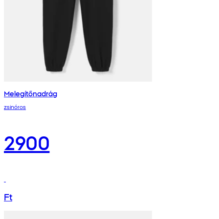
Melegítőnadrág
zsinóros
2900
Ft