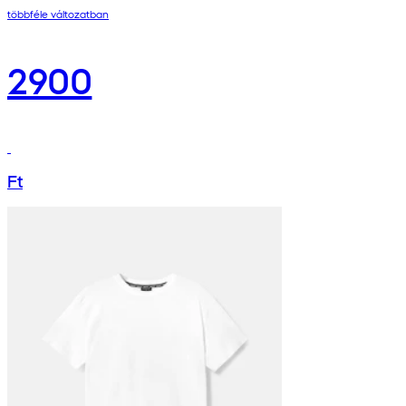
többféle változatban
2900
Ft