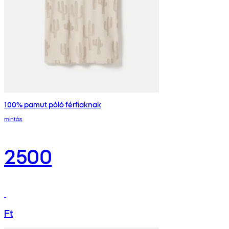
100% pamut póló férfiaknak
mintás
2500
Ft