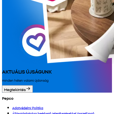
AKTUÁLIS ÚJSÁGUNK
minden héten valami újdonság
Megtekintés
Pepco
Adatvédelmi Politika
Állásajánlatokra beérkező jelentkezésekkel összefüggő