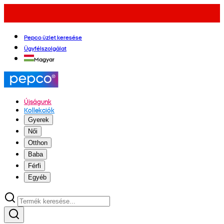
Pepco üzlet keresése
Ügyfélszolgálat
Magyar
Újságunk
Kollekciók
Gyerek
Női
Otthon
Baba
Férfi
Egyéb