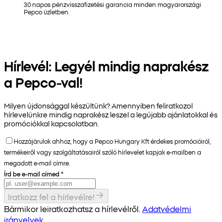
30 napos pénzvisszafizetési garancia minden magyarországi
Pepco üzletben.
Hírlevél: Legyél mindig naprakész
a Pepco-val!
Milyen újdonsággal készültünk? Amennyiben feliratkozol
hírlevelünkre mindig naprakész leszel a legújabb ajánlatokkal és
promóciókkal kapcsolatban.
Hozzájárulok ahhoz, hogy a Pepco Hungary Kft érdekes promócióiról,
termékeiről vagy szolgáltatásairól szóló hírlevelet kapjak e-mailben a
megadott e-mail címre.
Írd be e-mail címed
*
Iratkozz fel a hírlevélre!
Bármikor leiratkozhatsz a hírlevélről.
Adatvédelmi
irányelvek