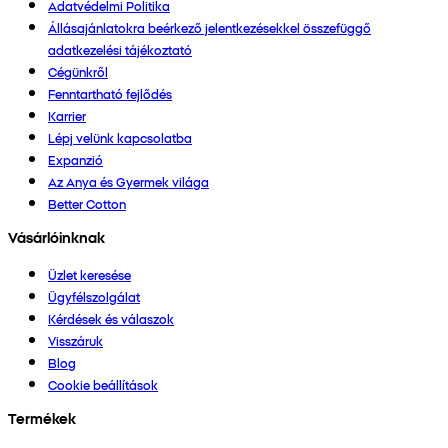
Adatvédelmi Politika
Állásajánlatokra beérkező jelentkezésekkel összefüggő
adatkezelési tájékoztató
Cégünkről
Fenntartható fejlődés
Karrier
Lépj velünk kapcsolatba
Expanzió
Az Anya és Gyermek világa
Better Cotton
Vásárlóinknak
Üzlet keresése
Ügyfélszolgálat
Kérdések és válaszok
Visszáruk
Blog
Cookie beállítások
Termékek