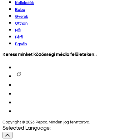
Kollekciók
Baba
Gyerek
Otthon
Női
Férfi
Egyéb
Keress minket közösségi média felületeken!:
Copyright © 2026 Pepco. Minden jog fenntartva.
Selected Language: