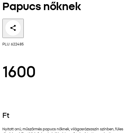
Papucs nőknek
PLU: 622485
1600
Ft
Nyitott orrú, műszőrmés papucs nőknek, világosrózsaszín színben, füles