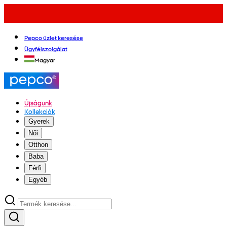
Pepco üzlet keresése
Ügyfélszolgálat
Magyar
Újságunk
Kollekciók
Gyerek
Női
Otthon
Baba
Férfi
Egyéb