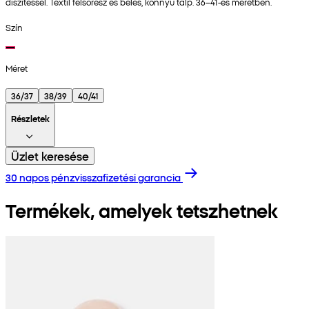
díszítéssel. Textil felsőrész és bélés, könnyű talp. 36–41-es méretben.
Szín
Méret
36/37
38/39
40/41
Részletek
Üzlet keresése
30 napos pénzvisszafizetési garancia
Termékek, amelyek tetszhetnek