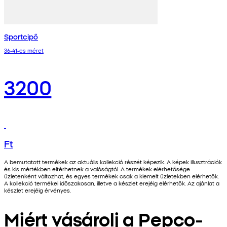
Sportcipő
36-41-es méret
3200
Ft
A bemutatott termékek az aktuális kollekció részét képezik. A képek illusztrációk
és kis mértékben eltérhetnek a valóságtól. A termékek elérhetősége
üzletenként változhat, és egyes termékek csak a kiemelt üzletekben elérhetők.
A kollekció termékei időszakosan, illetve a készlet erejéig elérhetők. Az ajánlat a
készlet erejéig érvényes.
Miért vásárolj a Pepco-