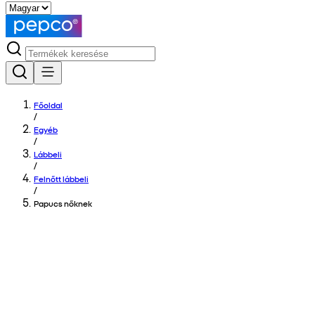
Főoldal
/
Egyéb
/
Lábbeli
/
Felnőtt lábbeli
/
Papucs nőknek