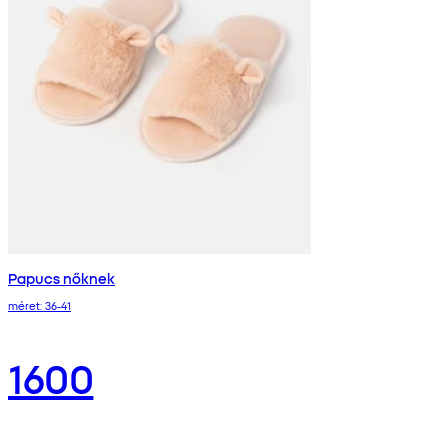
Papucs nőknek
méret: 36-41
1600