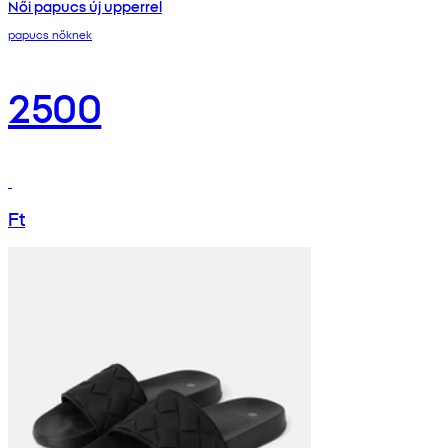
Női papucs új upperrel
papucs nőknek
2500
Ft