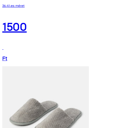
36-41-es méret
1500
Ft