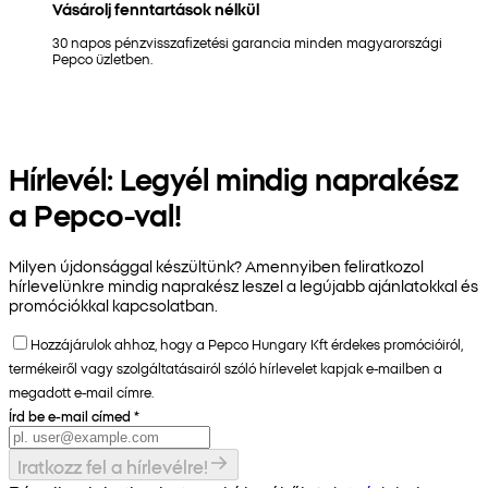
Vásárolj fenntartások nélkül
30 napos pénzvisszafizetési garancia minden magyarországi
Pepco üzletben.
Hírlevél: Legyél mindig naprakész
a Pepco-val!
Milyen újdonsággal készültünk? Amennyiben feliratkozol
hírlevelünkre mindig naprakész leszel a legújabb ajánlatokkal és
promóciókkal kapcsolatban.
Hozzájárulok ahhoz, hogy a Pepco Hungary Kft érdekes promócióiról,
termékeiről vagy szolgáltatásairól szóló hírlevelet kapjak e-mailben a
megadott e-mail címre.
Írd be e-mail címed
*
Iratkozz fel a hírlevélre!