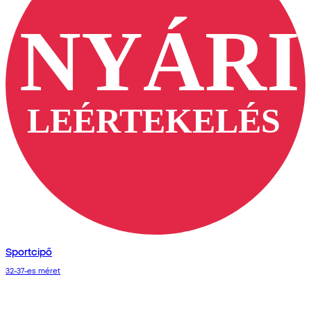
Sportcipő
32-37-es méret