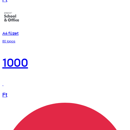
A4 füzet
80 lapos
1000
Ft