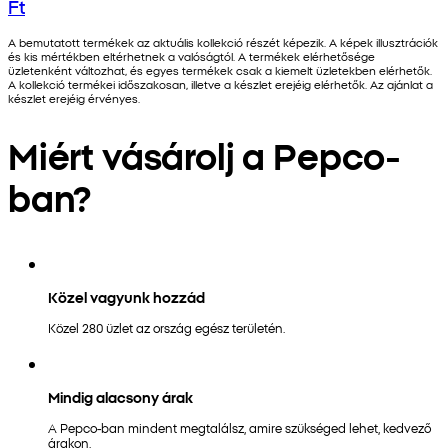
Ft
A bemutatott termékek az aktuális kollekció részét képezik. A képek illusztrációk
és kis mértékben eltérhetnek a valóságtól. A termékek elérhetősége
üzletenként változhat, és egyes termékek csak a kiemelt üzletekben elérhetők.
A kollekció termékei időszakosan, illetve a készlet erejéig elérhetők. Az ajánlat a
készlet erejéig érvényes.
Miért vásárolj a Pepco-
ban?
Közel vagyunk hozzád
Közel 280 üzlet az ország egész területén.
Mindig alacsony árak
A Pepco-ban mindent megtalálsz, amire szükséged lehet, kedvező
árakon.