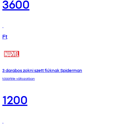
3600
Ft
3 darabos zokni szett fiúknak Spiderman
többféle változatban
1200