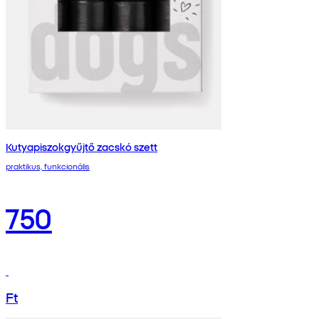
Kutyapiszokgyűjtő zacskó szett
praktikus, funkcionális
750
Ft