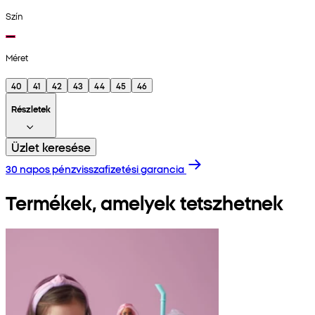
Szín
Méret
40
41
42
43
44
45
46
Részletek
Üzlet keresése
30 napos pénzvisszafizetési garancia
Termékek, amelyek tetszhetnek