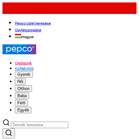
Pepco üzlet keresése
Ügyfélszolgálat
Magyar
Újságunk
Kollekciók
Gyerek
Női
Otthon
Baba
Férfi
Egyéb