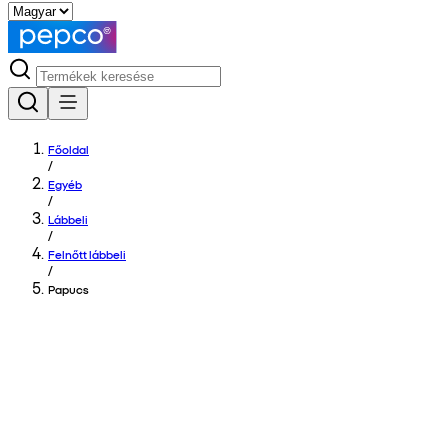
Főoldal
/
Egyéb
/
Lábbeli
/
Felnőtt lábbeli
/
Papucs