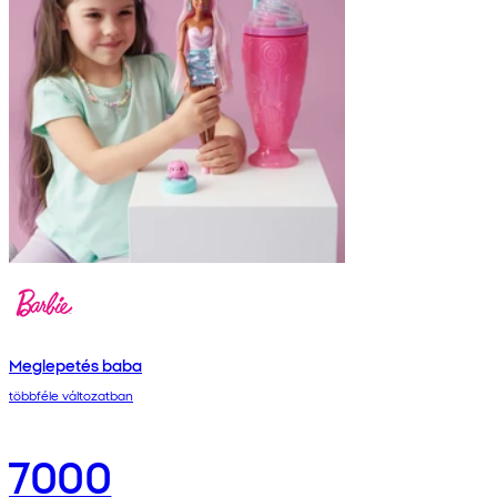
Meglepetés baba
többféle változatban
7000