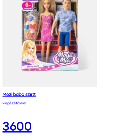
Mozi baba szett
kiegészítőkkel
3600