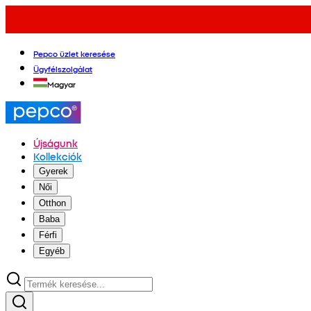
Pepco üzlet keresése
Ügyfélszolgálat
Magyar
Újságunk
Kollekciók
Gyerek
Női
Otthon
Baba
Férfi
Egyéb