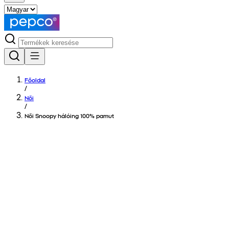
Főoldal
/
Női
/
Női Snoopy hálóing 100% pamut