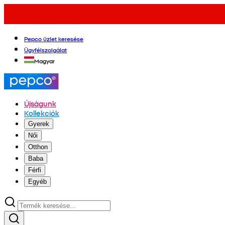
Pepco üzlet keresése
Ügyfélszolgálat
Magyar
Újságunk
Kollekciók
Gyerek
Női
Otthon
Baba
Férfi
Egyéb