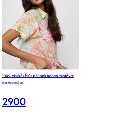
100% viszkóz blúz nőknek színes mintával
elöl megkötővel
2900