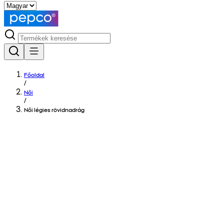
Főoldal
/
Női
/
Női légies rövidnadrág