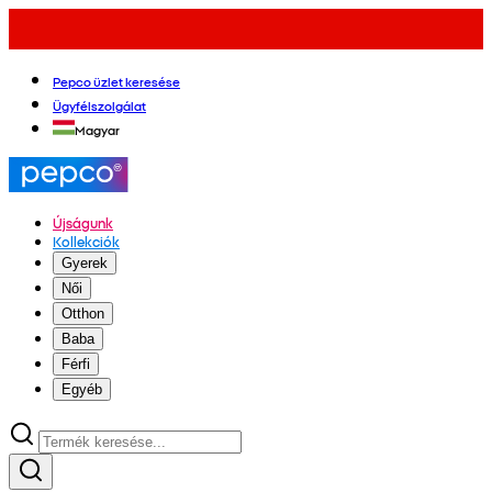
Pepco üzlet keresése
Ügyfélszolgálat
Magyar
Újságunk
Kollekciók
Gyerek
Női
Otthon
Baba
Férfi
Egyéb