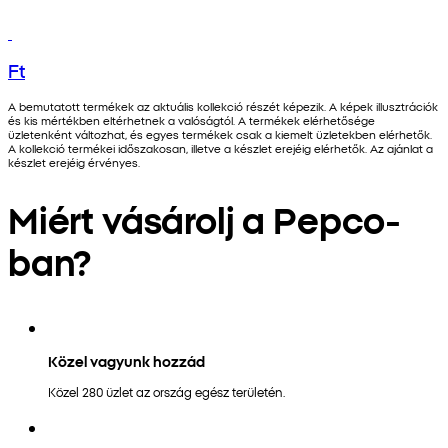
Ft
A bemutatott termékek az aktuális kollekció részét képezik. A képek illusztrációk
és kis mértékben eltérhetnek a valóságtól. A termékek elérhetősége
üzletenként változhat, és egyes termékek csak a kiemelt üzletekben elérhetők.
A kollekció termékei időszakosan, illetve a készlet erejéig elérhetők. Az ajánlat a
készlet erejéig érvényes.
Miért vásárolj a Pepco-
ban?
Közel vagyunk hozzád
Közel 280 üzlet az ország egész területén.