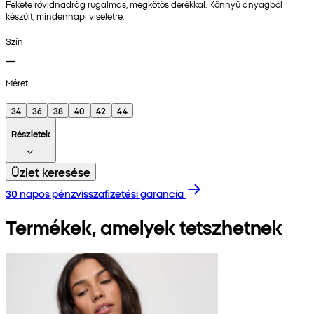
Fekete rövidnadrág rugalmas, megkötős derékkal. Könnyű anyagból
készült, mindennapi viseletre.
Szín
Méret
34
36
38
40
42
44
Részletek
Üzlet keresése
30 napos pénzvisszafizetési garancia
Termékek, amelyek tetszhetnek