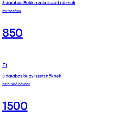
3 darabos Bekkin zokni szett nőknek
mikroszálas
850
Ft
3 darabos bugyi szett nőknek
bikini alsó nőknek
1500