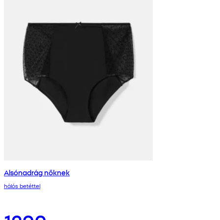
Alsónadrág nőknek
hálós betéttel