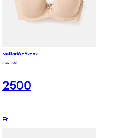
Melltartó nőknek
masnival
2500
Ft