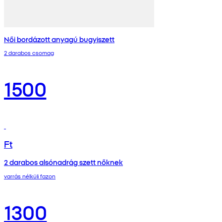
Női bordázott anyagú bugyiszett
2 darabos csomag
1500
Ft
2 darabos alsónadrág szett nőknek
varrás nélküli fazon
1300