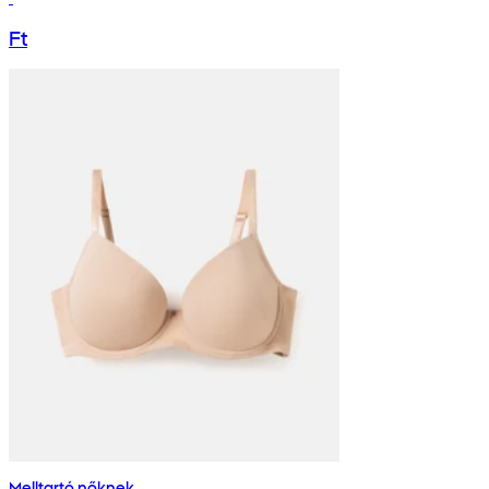
Ft
Melltartó nőknek