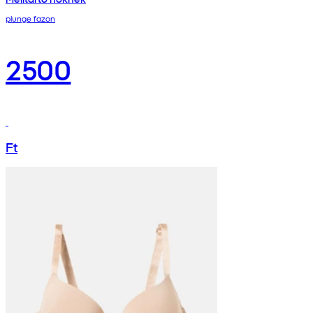
plunge fazon
2500
Ft