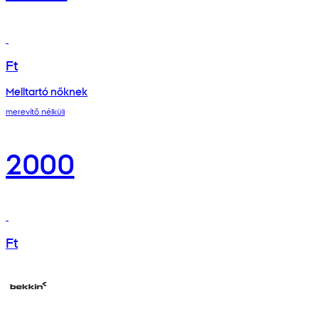
Ft
Melltartó nőknek
merevítő nélküli
2000
Ft