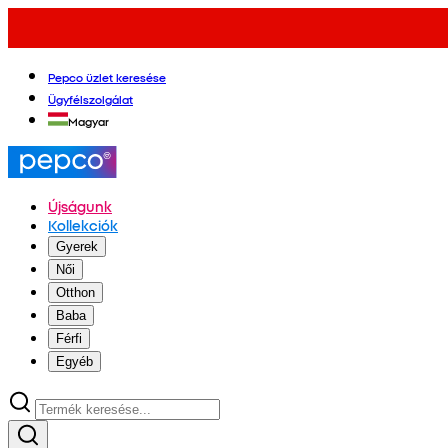
Pepco üzlet keresése
Ügyfélszolgálat
Magyar
Újságunk
Kollekciók
Gyerek
Női
Otthon
Baba
Férfi
Egyéb