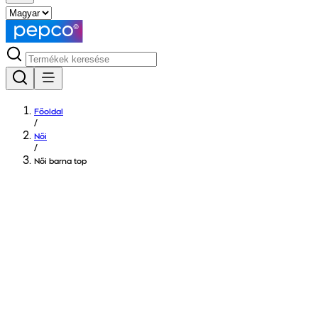
Főoldal
/
Női
/
Női barna top