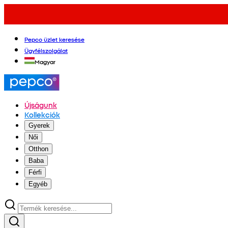
Pepco üzlet keresése
Ügyfélszolgálat
Magyar
Újságunk
Kollekciók
Gyerek
Női
Otthon
Baba
Férfi
Egyéb