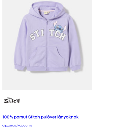
100% pamut Stitch pulóver lányoknak
cipzáros, kapucnis