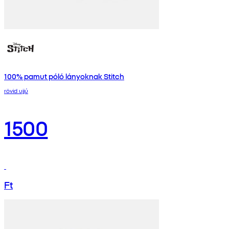
100% pamut póló lányoknak Stitch
rövid ujjú
1500
Ft