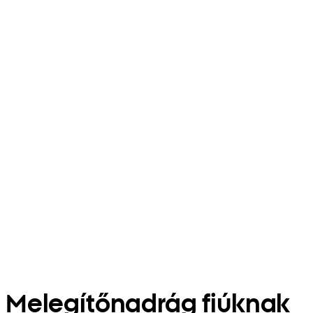
Melegítőnadrág fiúknak