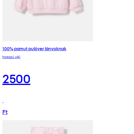
100% pamut pulóver lányoknak
hosszú ujjú
2500
Ft