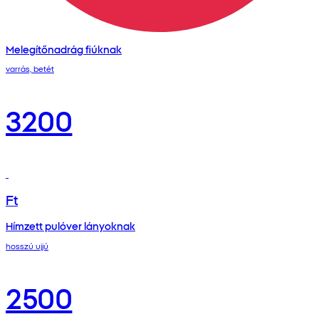
Melegítőnadrág fiúknak
varrás, betét
3200
Ft
Hímzett pulóver lányoknak
hosszú ujjú
2500