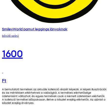
SmileyWorld pamut leggings lányoknak
bővülő szárú
1600
Ft
A bemutatott termékek az aktuális kollekció részét képezik. A képek illusztrációk
és kis mértékben eltérhetnek a valóságtól. A termékek elérhetősége
üzletenként változhat, és egyes termékek csak a kiemelt üzletekben elérhetők.
A kollekció termékei időszakosan, illetve a készlet erejéig elérhetők. Az ajánlat a
készlet erejéig érvényes.