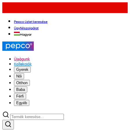
Pepco üzlet keresése
Ügyfélszolgálat
Magyar
Újságunk
Kollekciók
Gyerek
Női
Otthon
Baba
Férfi
Egyéb