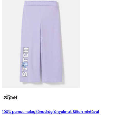
100% pamut melegítőnadrág lányoknak Stitch mintával