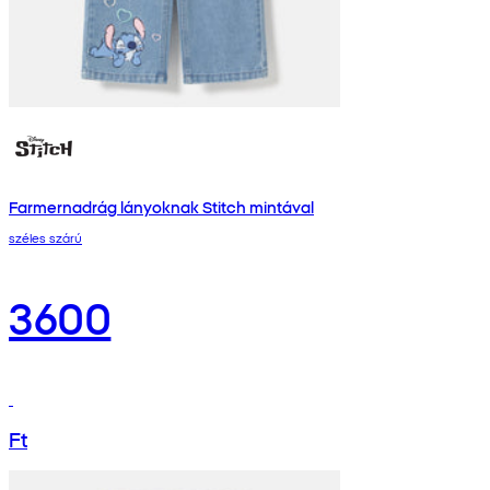
Farmernadrág lányoknak Stitch mintával
széles szárú
3600
Ft