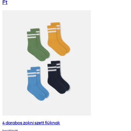
Ft
4 darabos zokni szett fiúknak
bordázott