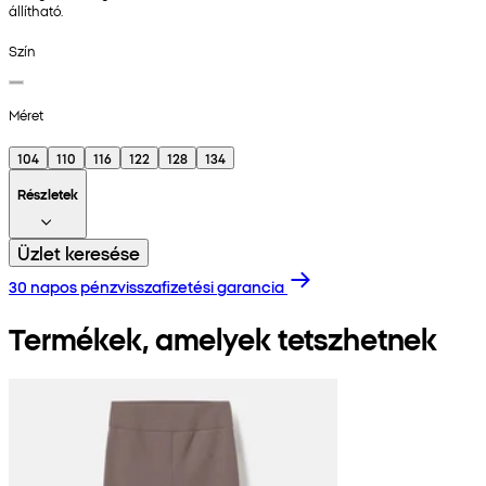
állítható.
Szín
Méret
104
110
116
122
128
134
Részletek
Üzlet keresése
30 napos pénzvisszafizetési garancia
Termékek, amelyek tetszhetnek