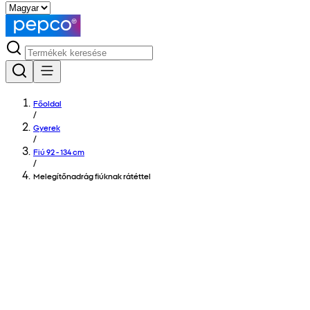
Főoldal
/
Gyerek
/
Fiú 92 - 134 cm
/
Melegítőnadrág fiúknak rátéttel