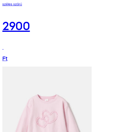
széles szárú
2900
Ft