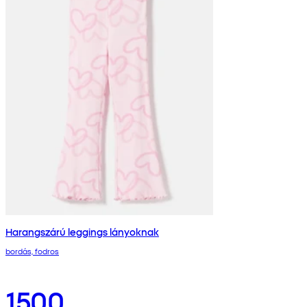
Harangszárú leggings lányoknak
bordás, fodros
1500