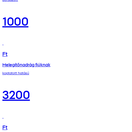
1000
Ft
Melegítőnadrág fiúknak
koptatott hatású
3200
Ft