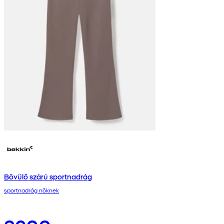
Bővülő szárú sportnadrág
sportnadrág nőknek