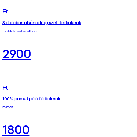
Ft
3 darabos alsónadrág szett férfiaknak
többféle változatban
2900
Ft
100% pamut póló férfiaknak
mintás
1800