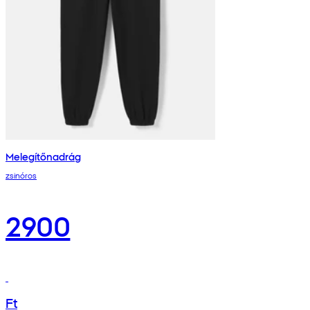
Melegítőnadrág
zsinóros
2900
Ft