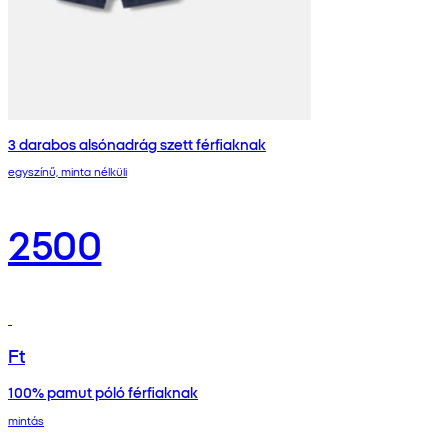
3 darabos alsónadrág szett férfiaknak
egyszínű, minta nélküli
2500
Ft
100% pamut póló férfiaknak
mintás