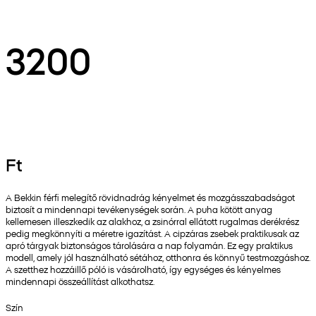
3200
Ft
A Bekkin férfi melegítő rövidnadrág kényelmet és mozgásszabadságot
biztosít a mindennapi tevékenységek során. A puha kötött anyag
kellemesen illeszkedik az alakhoz, a zsinórral ellátott rugalmas derékrész
pedig megkönnyíti a méretre igazítást. A cipzáras zsebek praktikusak az
apró tárgyak biztonságos tárolására a nap folyamán. Ez egy praktikus
modell, amely jól használható sétához, otthonra és könnyű testmozgáshoz.
A szetthez hozzáillő póló is vásárolható, így egységes és kényelmes
mindennapi összeállítást alkothatsz.
Szín