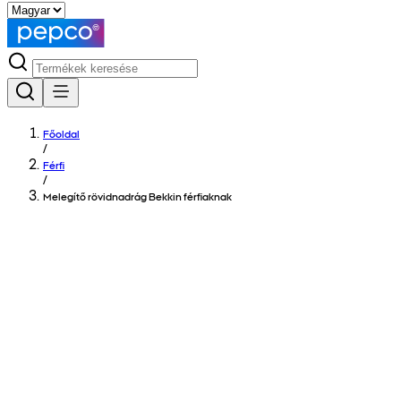
Főoldal
/
Férfi
/
Melegítő rövidnadrág Bekkin férfiaknak