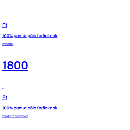
Ft
100% pamut póló férfiaknak
mintás
1800
Ft
100% pamut póló férfiaknak
hímzett mintával