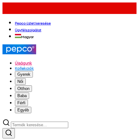
Pepco üzlet keresése
Ügyfélszolgálat
Magyar
Újságunk
Kollekciók
Gyerek
Női
Otthon
Baba
Férfi
Egyéb