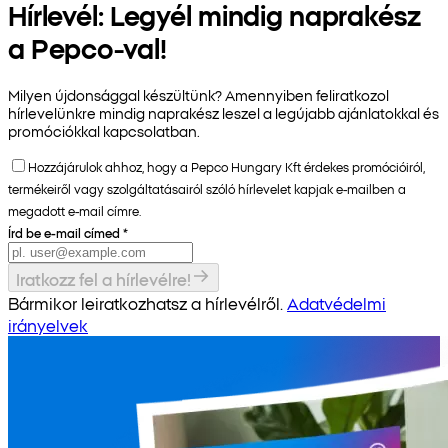
Hírlevél: Legyél mindig naprakész
a Pepco-val!
Milyen újdonsággal készültünk? Amennyiben feliratkozol
hírlevelünkre mindig naprakész leszel a legújabb ajánlatokkal és
promóciókkal kapcsolatban.
Hozzájárulok ahhoz, hogy a Pepco Hungary Kft érdekes promócióiról,
termékeiről vagy szolgáltatásairól szóló hírlevelet kapjak e-mailben a
megadott e-mail címre.
Írd be e-mail címed
*
Iratkozz fel a hírlevélre!
Bármikor leiratkozhatsz a hírlevélről.
Adatvédelmi
irányelvek