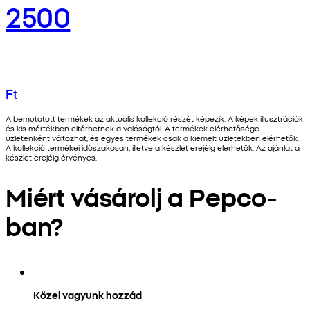
2500
Ft
A bemutatott termékek az aktuális kollekció részét képezik. A képek illusztrációk
és kis mértékben eltérhetnek a valóságtól. A termékek elérhetősége
üzletenként változhat, és egyes termékek csak a kiemelt üzletekben elérhetők.
A kollekció termékei időszakosan, illetve a készlet erejéig elérhetők. Az ajánlat a
készlet erejéig érvényes.
Miért vásárolj a Pepco-
ban?
Közel vagyunk hozzád