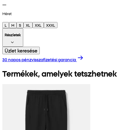
Méret
L
M
S
XL
XXL
XXXL
Részletek
Üzlet keresése
30 napos pénzvisszafizetési garancia
Termékek, amelyek tetszhetnek