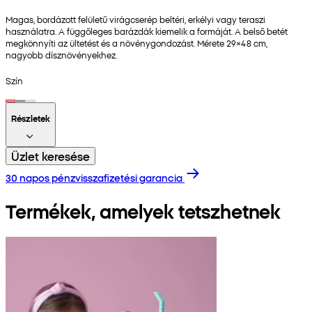
Magas, bordázott felületű virágcserép beltéri, erkélyi vagy teraszi
használatra. A függőleges barázdák kiemelik a formáját. A belső betét
megkönnyíti az ültetést és a növénygondozást. Mérete 29×48 cm,
nagyobb dísznövényekhez.
Szín
Részletek
Üzlet keresése
30 napos pénzvisszafizetési garancia
Termékek, amelyek tetszhetnek