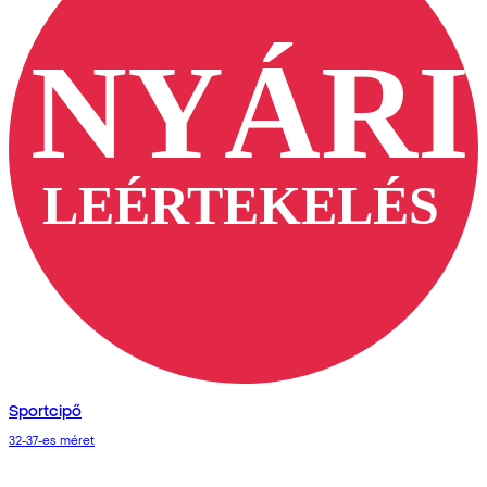
Sportcipő
32-37-es méret