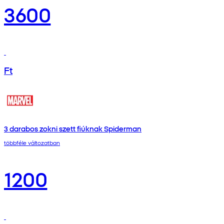
3600
Ft
3 darabos zokni szett fiúknak Spiderman
többféle változatban
1200