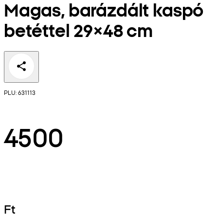
Magas, barázdált kaspó
betéttel 29×48 cm
PLU: 631113
4500
Ft