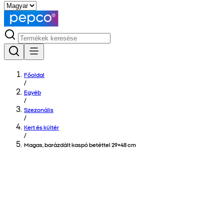
Főoldal
/
Egyéb
/
Szezonális
/
Kert és kültér
/
Magas, barázdált kaspó betéttel 29×48 cm