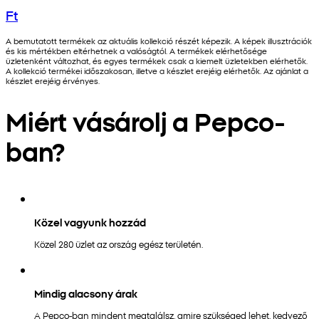
Ft
A bemutatott termékek az aktuális kollekció részét képezik. A képek illusztrációk
és kis mértékben eltérhetnek a valóságtól. A termékek elérhetősége
üzletenként változhat, és egyes termékek csak a kiemelt üzletekben elérhetők.
A kollekció termékei időszakosan, illetve a készlet erejéig elérhetők. Az ajánlat a
készlet erejéig érvényes.
Miért vásárolj a Pepco-
ban?
Közel vagyunk hozzád
Közel 280 üzlet az ország egész területén.
Mindig alacsony árak
A Pepco-ban mindent megtalálsz, amire szükséged lehet, kedvező