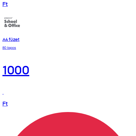
Ft
A4 füzet
80 lapos
1000
Ft