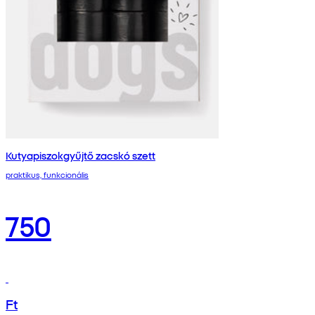
Kutyapiszokgyűjtő zacskó szett
praktikus, funkcionális
750
Ft