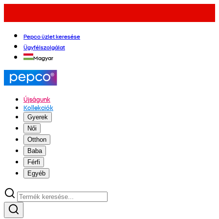
Pepco üzlet keresése
Ügyfélszolgálat
Magyar
Újságunk
Kollekciók
Gyerek
Női
Otthon
Baba
Férfi
Egyéb