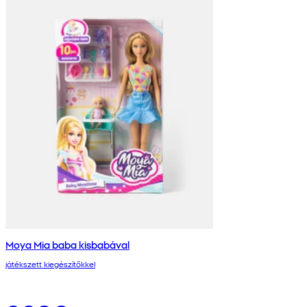
Moya Mia baba kisbabával
játékszett kiegészítőkkel