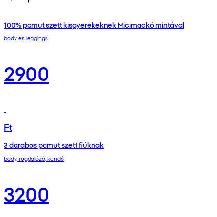
100% pamut szett kisgyerekeknek Micimackó mintával
body és leggings
2900
Ft
3 darabos pamut szett fiúknak
body, rugdalózó, kendő
3200