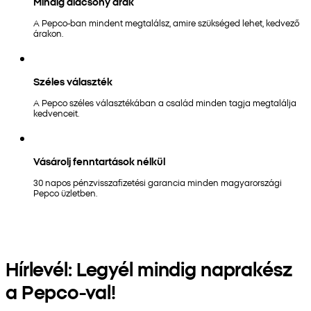
Mindig alacsony árak
A Pepco-ban mindent megtalálsz, amire szükséged lehet, kedvező
árakon.
Széles választék
A Pepco széles választékában a család minden tagja megtalálja
kedvenceit.
Vásárolj fenntartások nélkül
30 napos pénzvisszafizetési garancia minden magyarországi
Pepco üzletben.
Hírlevél: Legyél mindig naprakész
a Pepco-val!