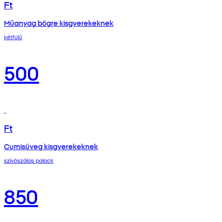
Ft
Műanyag bögre kisgyerekeknek
kétfülű
500
Ft
Cumisüveg kisgyerekeknek
szívószálas palack
850