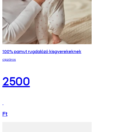
100% pamut rugdalózó kisgyerekeknek
cipzáros
2500
Ft