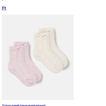
Ft
Zokni szett kisgyerekeknek