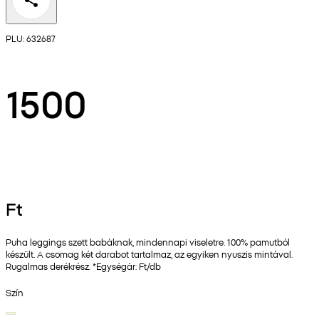
PLU: 632687
1500
Ft
Puha leggings szett babáknak, mindennapi viseletre. 100% pamutból
készült. A csomag két darabot tartalmaz, az egyiken nyuszis mintával.
Rugalmas derékrész. *Egységár: Ft/db
Szín