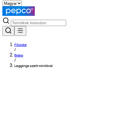
Főoldal
/
Baba
/
Leggings szett mintával