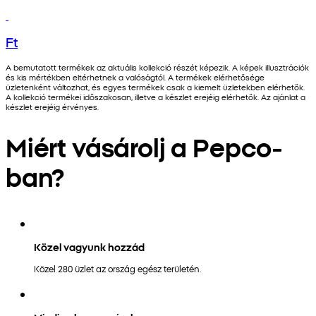
Ft
A bemutatott termékek az aktuális kollekció részét képezik. A képek illusztrációk
és kis mértékben eltérhetnek a valóságtól. A termékek elérhetősége
üzletenként változhat, és egyes termékek csak a kiemelt üzletekben elérhetők.
A kollekció termékei időszakosan, illetve a készlet erejéig elérhetők. Az ajánlat a
készlet erejéig érvényes.
Miért vásárolj a Pepco-
ban?
Közel vagyunk hozzád
Közel 280 üzlet az ország egész területén.