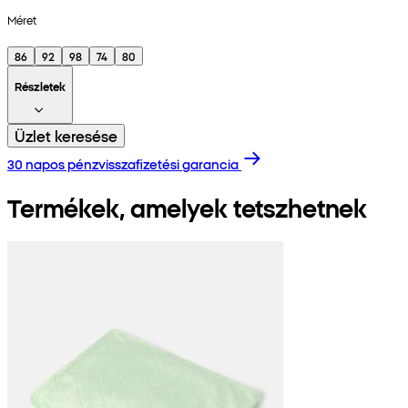
Méret
86
92
98
74
80
Részletek
Üzlet keresése
30 napos pénzvisszafizetési garancia
Termékek, amelyek tetszhetnek