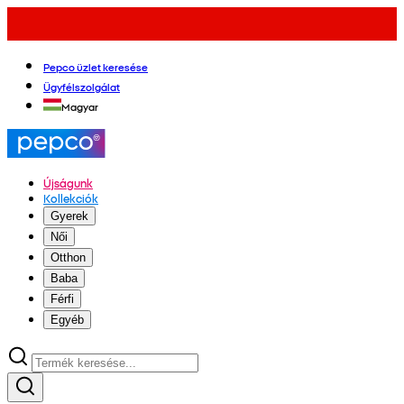
Pepco üzlet keresése
Ügyfélszolgálat
Magyar
Újságunk
Kollekciók
Gyerek
Női
Otthon
Baba
Férfi
Egyéb