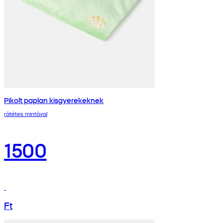
Pikolt paplan kisgyerekeknek
rátétes mintával
1500
Ft