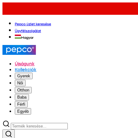
Pepco üzlet keresése
Ügyfélszolgálat
Magyar
Újságunk
Kollekciók
Gyerek
Női
Otthon
Baba
Férfi
Egyéb