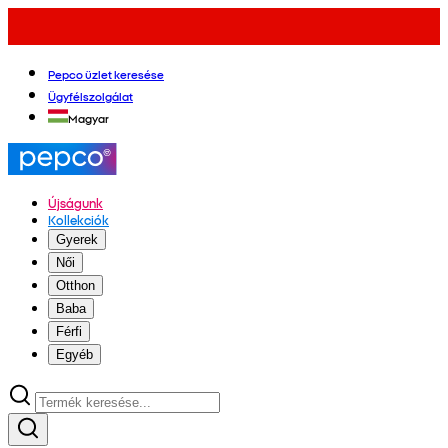
Pepco üzlet keresése
Ügyfélszolgálat
Magyar
Újságunk
Kollekciók
Gyerek
Női
Otthon
Baba
Férfi
Egyéb