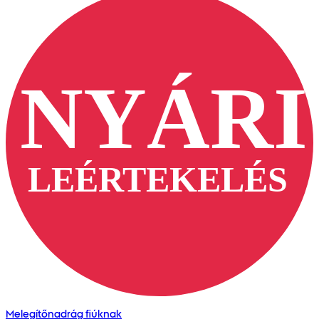
Melegítőnadrág fiúknak