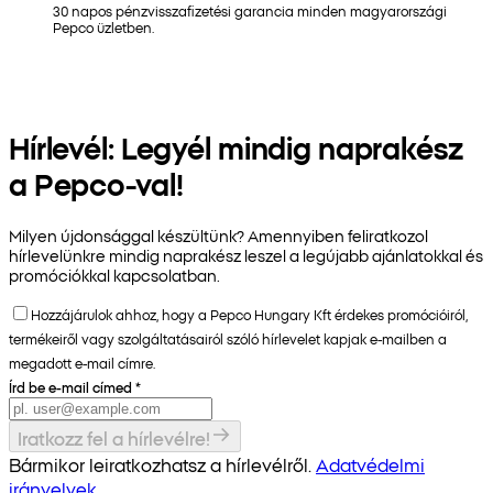
30 napos pénzvisszafizetési garancia minden magyarországi
Pepco üzletben.
Hírlevél: Legyél mindig naprakész
a Pepco-val!
Milyen újdonsággal készültünk? Amennyiben feliratkozol
hírlevelünkre mindig naprakész leszel a legújabb ajánlatokkal és
promóciókkal kapcsolatban.
Hozzájárulok ahhoz, hogy a Pepco Hungary Kft érdekes promócióiról,
termékeiről vagy szolgáltatásairól szóló hírlevelet kapjak e-mailben a
megadott e-mail címre.
Írd be e-mail címed
*
Iratkozz fel a hírlevélre!
Bármikor leiratkozhatsz a hírlevélről.
Adatvédelmi
irányelvek