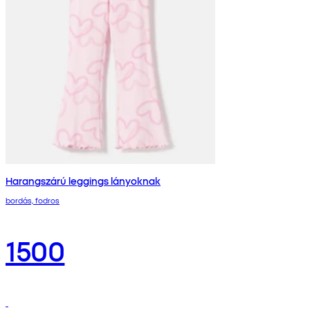
Harangszárú leggings lányoknak
bordás, fodros
1500