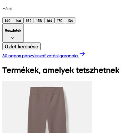
Méret
140
146
152
158
164
170
134
Részletek
Üzlet keresése
30 napos pénzvisszafizetési garancia
Termékek, amelyek tetszhetnek