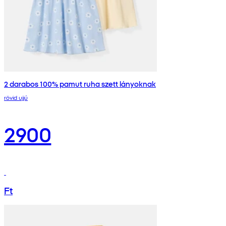
2 darabos 100% pamut ruha szett lányoknak
rövid ujjú
2900
Ft