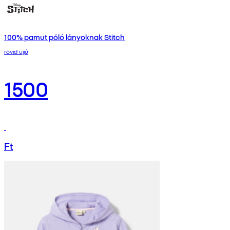
100% pamut póló lányoknak Stitch
rövid ujjú
1500
Ft