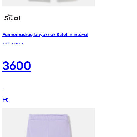
Farmernadrág lányoknak Stitch mintával
széles szárú
3600
Ft