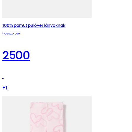
100% pamut pulóver lányoknak
hosszú ujjú
2500
Ft