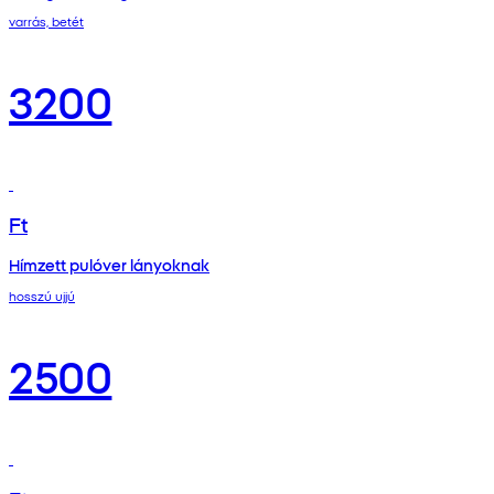
varrás, betét
3200
Ft
Hímzett pulóver lányoknak
hosszú ujjú
2500