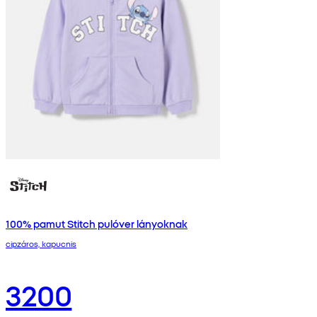
100% pamut Stitch pulóver lányoknak
cipzáros, kapucnis
3200