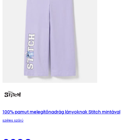
100% pamut melegítőnadrág lányoknak Stitch mintával
széles szárú