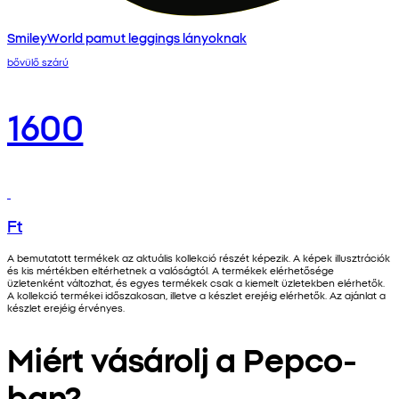
SmileyWorld pamut leggings lányoknak
bővülő szárú
1600
Ft
A bemutatott termékek az aktuális kollekció részét képezik. A képek illusztrációk
és kis mértékben eltérhetnek a valóságtól. A termékek elérhetősége
üzletenként változhat, és egyes termékek csak a kiemelt üzletekben elérhetők.
A kollekció termékei időszakosan, illetve a készlet erejéig elérhetők. Az ajánlat a
készlet erejéig érvényes.
Miért vásárolj a Pepco-
ban?