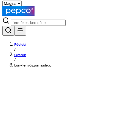
Főoldal
/
Gyerek
/
Lány lenvászon nadrág