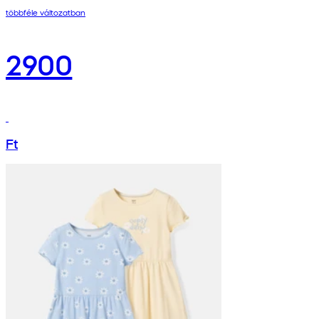
többféle változatban
2900
Ft