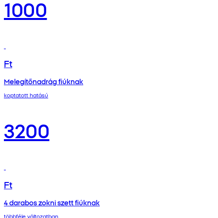
1000
Ft
Melegítőnadrág fiúknak
koptatott hatású
3200
Ft
4 darabos zokni szett fiúknak
többféle változatban