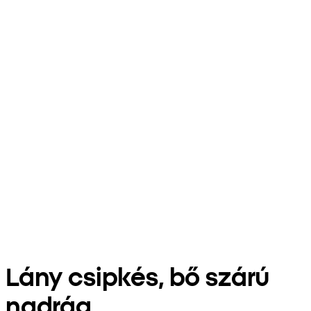
Lány csipkés, bő szárú
nadrág