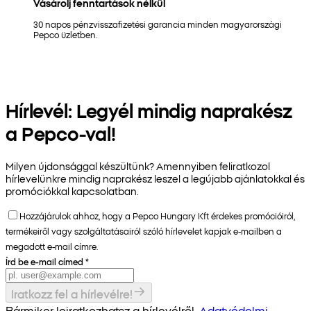
Vásárolj fenntartások nélkül
30 napos pénzvisszafizetési garancia minden magyarországi
Pepco üzletben.
Hírlevél: Legyél mindig naprakész
a Pepco-val!
Milyen újdonsággal készültünk? Amennyiben feliratkozol
hírlevelünkre mindig naprakész leszel a legújabb ajánlatokkal és
promóciókkal kapcsolatban.
Hozzájárulok ahhoz, hogy a Pepco Hungary Kft érdekes promócióiról,
termékeiről vagy szolgáltatásairól szóló hírlevelet kapjak e-mailben a
megadott e-mail címre.
Írd be e-mail címed
*
Iratkozz fel a hírlevélre!
Bármikor leiratkozhatsz a hírlevélről.
Adatvédelmi