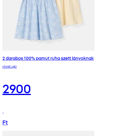
2 darabos 100% pamut ruha szett lányoknak
rövid ujjú
2900
Ft