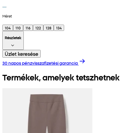
Méret
104
110
116
122
128
134
Részletek
Üzlet keresése
30 napos pénzvisszafizetési garancia
Termékek, amelyek tetszhetnek