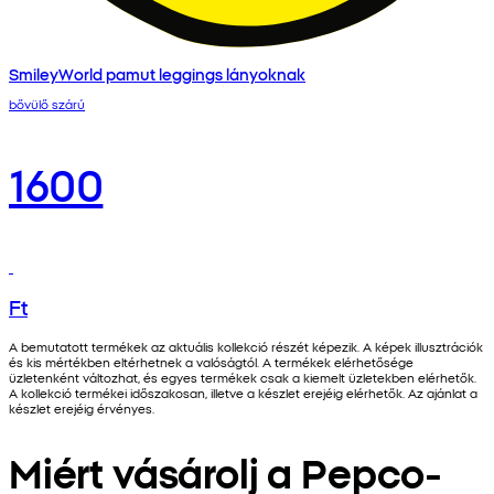
SmileyWorld pamut leggings lányoknak
bővülő szárú
1600
Ft
A bemutatott termékek az aktuális kollekció részét képezik. A képek illusztrációk
és kis mértékben eltérhetnek a valóságtól. A termékek elérhetősége
üzletenként változhat, és egyes termékek csak a kiemelt üzletekben elérhetők.
A kollekció termékei időszakosan, illetve a készlet erejéig elérhetők. Az ajánlat a
készlet erejéig érvényes.
Miért vásárolj a Pepco-