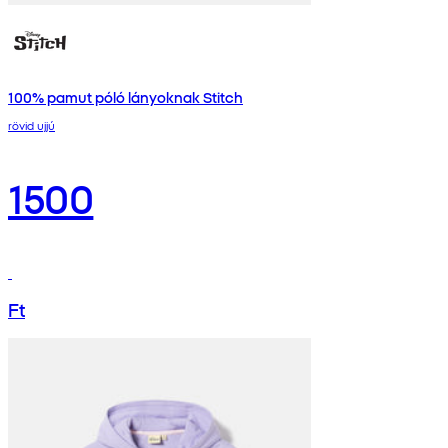
100% pamut póló lányoknak Stitch
rövid ujjú
1500
Ft