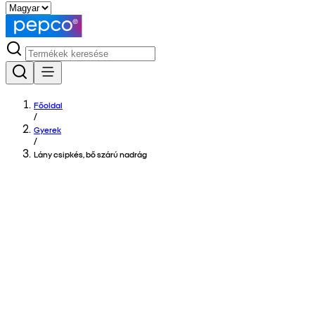
Főoldal
/
Gyerek
/
Lány csipkés, bő szárú nadrág