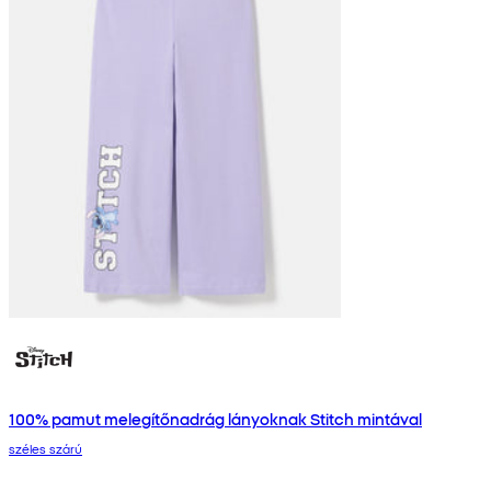
100% pamut melegítőnadrág lányoknak Stitch mintával
széles szárú