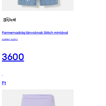
Farmernadrág lányoknak Stitch mintával
széles szárú
3600
Ft