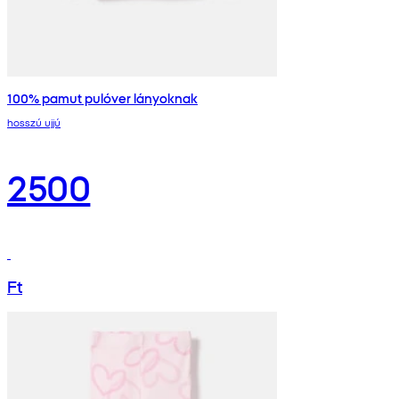
100% pamut pulóver lányoknak
hosszú ujjú
2500
Ft