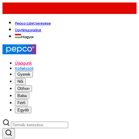
Pepco üzlet keresése
Ügyfélszolgálat
Magyar
Újságunk
Kollekciók
Gyerek
Női
Otthon
Baba
Férfi
Egyéb