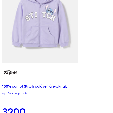
100% pamut Stitch pulóver lányoknak
cipzáros, kapucnis
3200