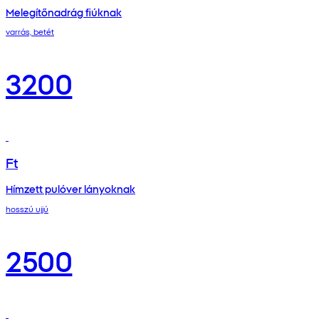
Melegítőnadrág fiúknak
varrás, betét
3200
Ft
Hímzett pulóver lányoknak
hosszú ujjú
2500