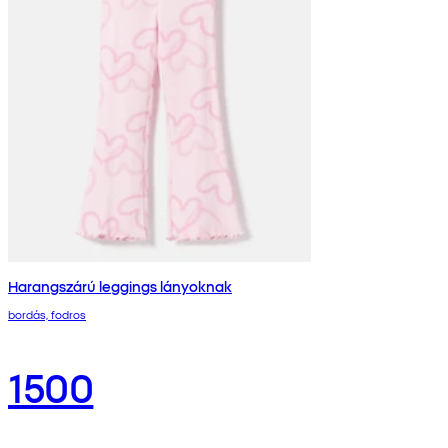
Harangszárú leggings lányoknak
bordás, fodros
1500