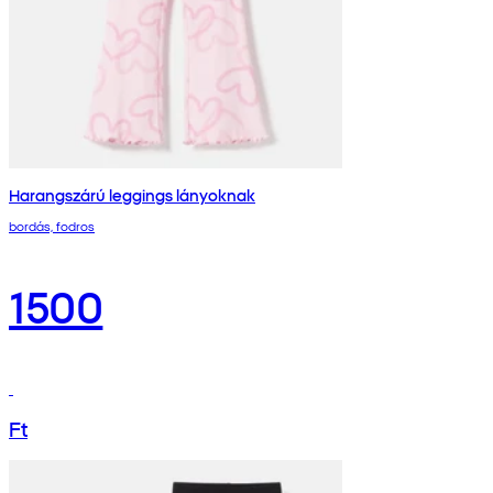
Harangszárú leggings lányoknak
bordás, fodros
1500
Ft