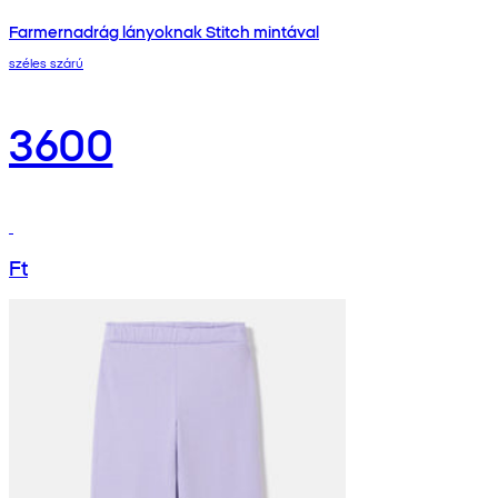
Farmernadrág lányoknak Stitch mintával
széles szárú
3600
Ft