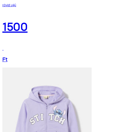
rövid ujjú
1500
Ft