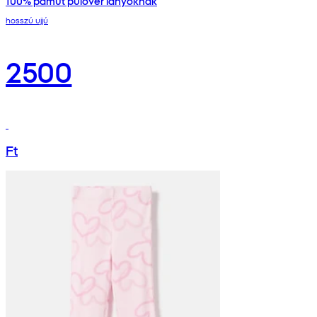
100% pamut pulóver lányoknak
hosszú ujjú
2500
Ft