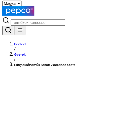
Főoldal
/
Gyerek
/
Lány alsóneműk Stitch 2 darabos szett