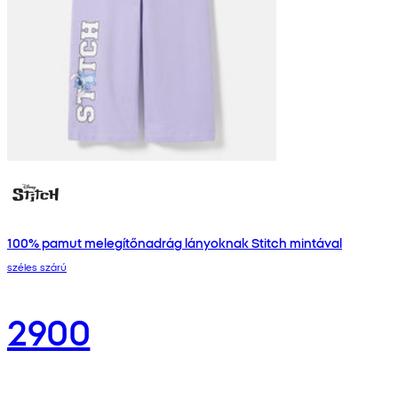
100% pamut melegítőnadrág lányoknak Stitch mintával
széles szárú
2900