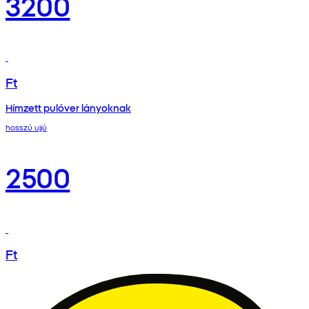
3200
Ft
Hímzett pulóver lányoknak
hosszú ujjú
2500
Ft