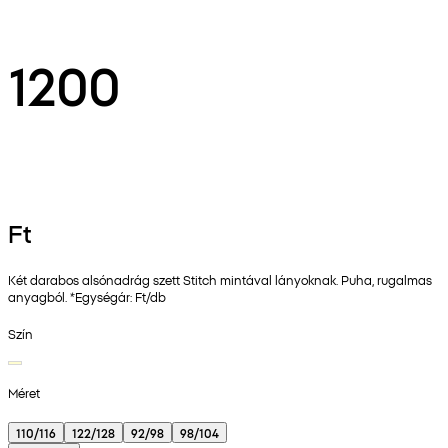
1200
Ft
Két darabos alsónadrág szett Stitch mintával lányoknak. Puha, rugalmas
anyagból. *Egységár: Ft/db
Szín
Méret
110/116
122/128
92/98
98/104