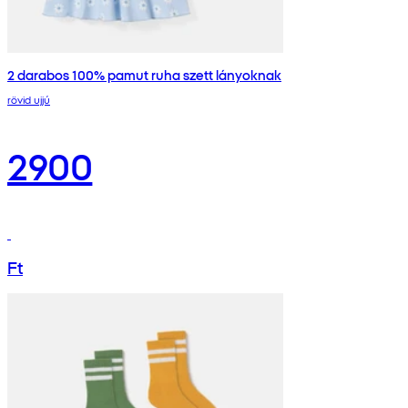
2 darabos 100% pamut ruha szett lányoknak
rövid ujjú
2900
Ft