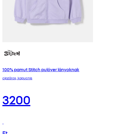
100% pamut Stitch pulóver lányoknak
cipzáros, kapucnis
3200
Ft