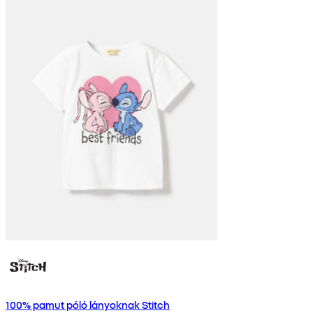
100% pamut póló lányoknak Stitch