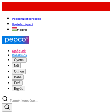
Pepco üzlet keresése
Ügyfélszolgálat
Magyar
Újságunk
Kollekciók
Gyerek
Női
Otthon
Baba
Férfi
Egyéb