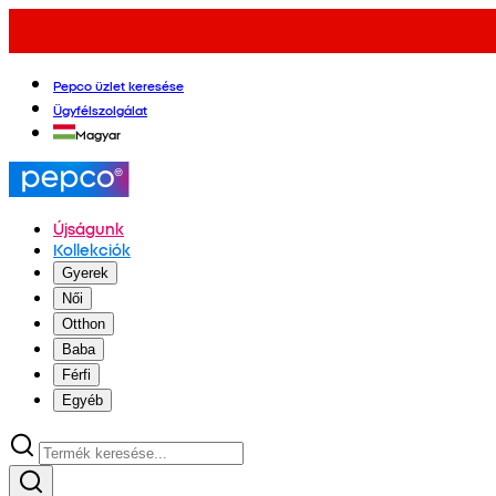
Pepco üzlet keresése
Ügyfélszolgálat
Magyar
Újságunk
Kollekciók
Gyerek
Női
Otthon
Baba
Férfi
Egyéb