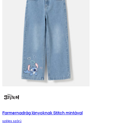
Farmernadrág lányoknak Stitch mintával
széles szárú