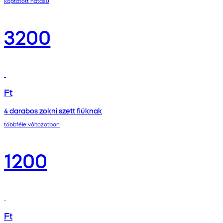
koptatott hatású
3200
Ft
4 darabos zokni szett fiúknak
többféle változatban
1200
Ft