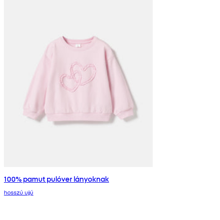
100% pamut pulóver lányoknak
hosszú ujjú