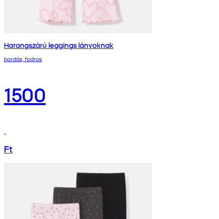
Harangszárú leggings lányoknak
bordás, fodros
1500
Ft