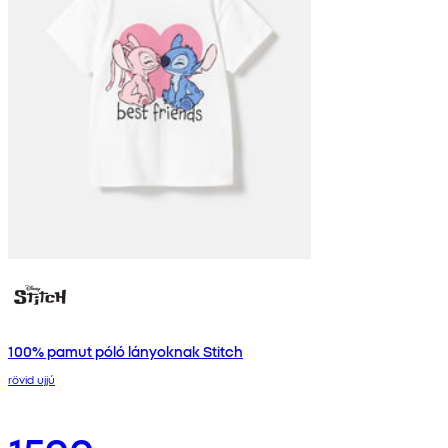
100% pamut póló lányoknak Stitch
rövid ujjú