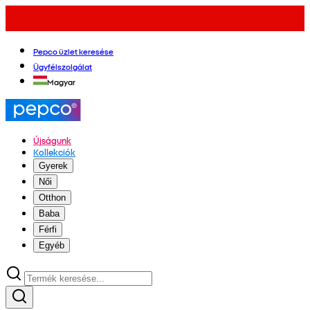
Pepco üzlet keresése
Ügyfélszolgálat
Magyar
Újságunk
Kollekciók
Gyerek
Női
Otthon
Baba
Férfi
Egyéb