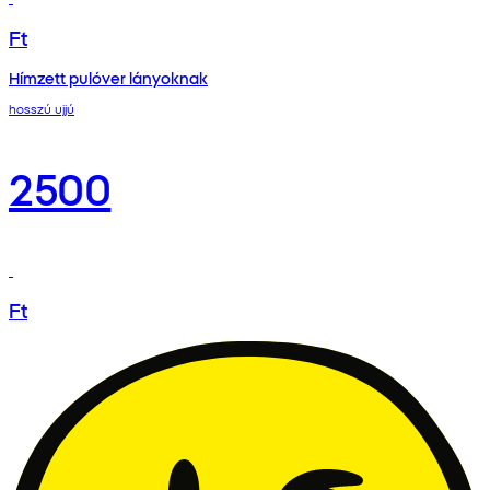
Ft
Hímzett pulóver lányoknak
hosszú ujjú
2500
Ft