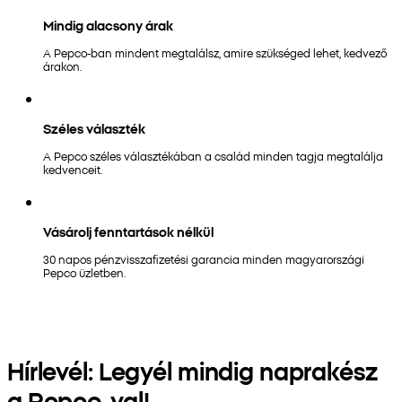
Mindig alacsony árak
A Pepco-ban mindent megtalálsz, amire szükséged lehet, kedvező
árakon.
Széles választék
A Pepco széles választékában a család minden tagja megtalálja
kedvenceit.
Vásárolj fenntartások nélkül
30 napos pénzvisszafizetési garancia minden magyarországi
Pepco üzletben.
Hírlevél: Legyél mindig naprakész
a Pepco-val!