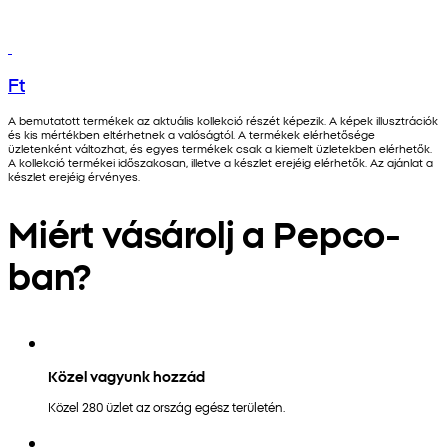
Ft
A bemutatott termékek az aktuális kollekció részét képezik. A képek illusztrációk
és kis mértékben eltérhetnek a valóságtól. A termékek elérhetősége
üzletenként változhat, és egyes termékek csak a kiemelt üzletekben elérhetők.
A kollekció termékei időszakosan, illetve a készlet erejéig elérhetők. Az ajánlat a
készlet erejéig érvényes.
Miért vásárolj a Pepco-
ban?
Közel vagyunk hozzád
Közel 280 üzlet az ország egész területén.