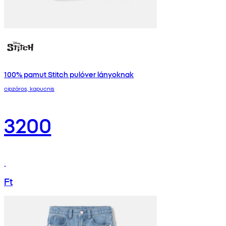
100% pamut Stitch pulóver lányoknak
cipzáros, kapucnis
3200
Ft