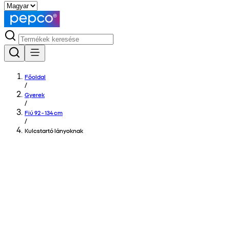
Főoldal
/
Gyerek
/
Fiú 92 - 134 cm
/
Kulcstartó lányoknak