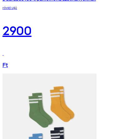
rövid ujjú
2900
Ft