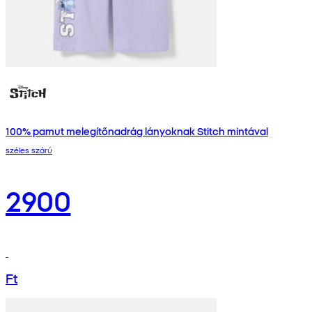
100% pamut melegítőnadrág lányoknak Stitch mintával
széles szárú
2900
Ft