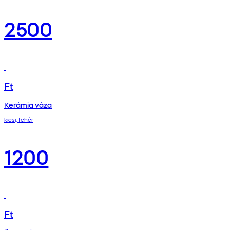
2500
Ft
Kerámia váza
kicsi, fehér
1200
Ft