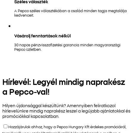
Széles választék
A Pepco széles választékában a család minden tagja megtalálja
kedvenceit.
Vásárolj fenntartások nélkül
30 napos pénzvisszafizetési garancia minden magyarországi
Pepco üzletben.
Hírlevél: Legyél mindig naprakész
a Pepco-val!
Milyen újdonsággal készültünk? Amennyiben feliratkozol
hírlevelünkre mindig naprakész leszel a legújabb ajánlatokkal és
promóciókkal kapcsolatban.
Hozzájárulok ahhoz, hogy a Pepco Hungary Kft érdekes promócióiról,