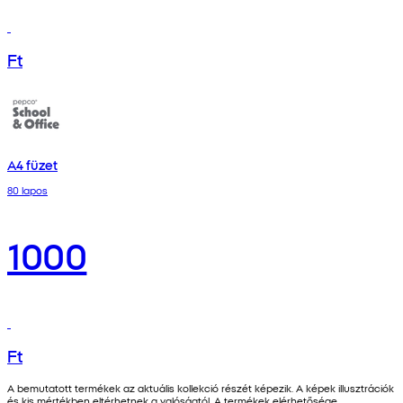
Ft
A4 füzet
80 lapos
1000
Ft
A bemutatott termékek az aktuális kollekció részét képezik. A képek illusztrációk
és kis mértékben eltérhetnek a valóságtól. A termékek elérhetősége