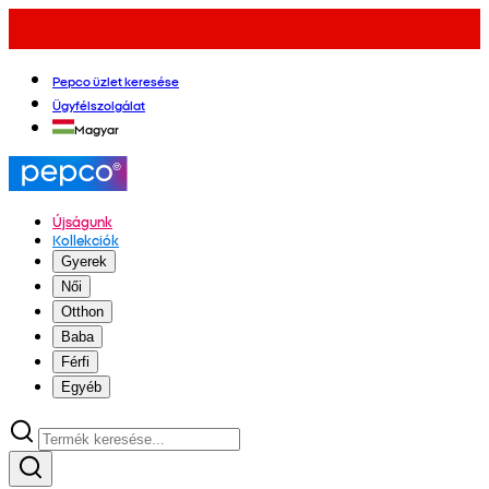
Pepco üzlet keresése
Ügyfélszolgálat
Magyar
Újságunk
Kollekciók
Gyerek
Női
Otthon
Baba
Férfi
Egyéb