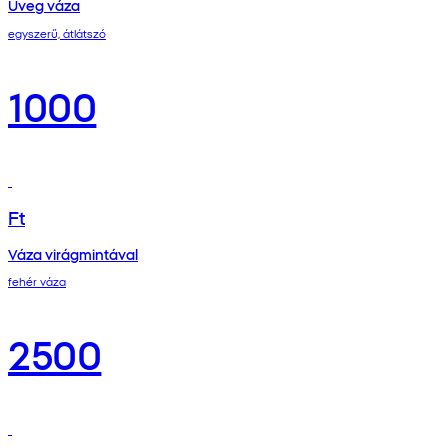
Üveg váza
egyszerű, átlátszó
1000
Ft
Váza virágmintával
fehér váza
2500