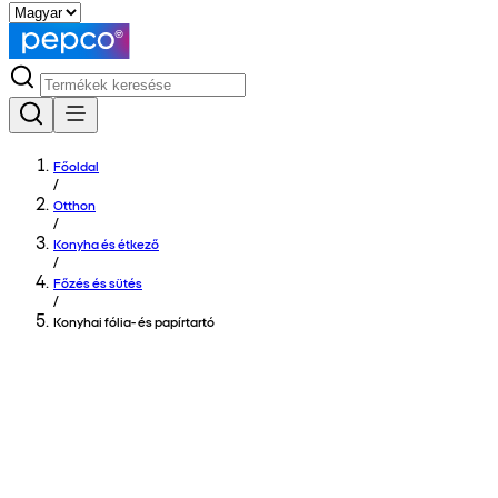
Főoldal
/
Otthon
/
Konyha és étkező
/
Főzés és sütés
/
Konyhai fólia- és papírtartó