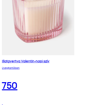
Illatgyertya Valentin-napi szív
üvegtartóban
750