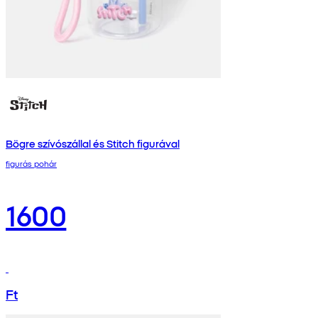
Bögre szívószállal és Stitch figurával
figurás pohár
1600
Ft