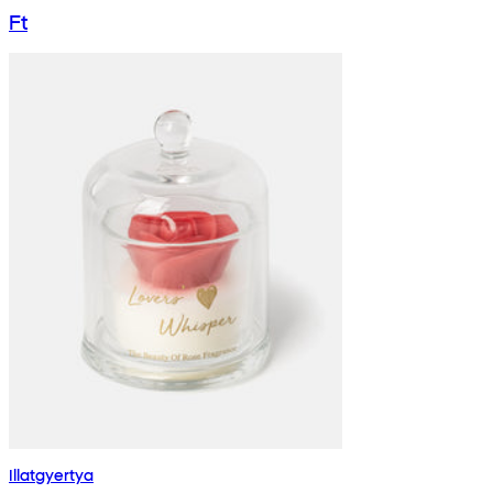
Ft
Illatgyertya