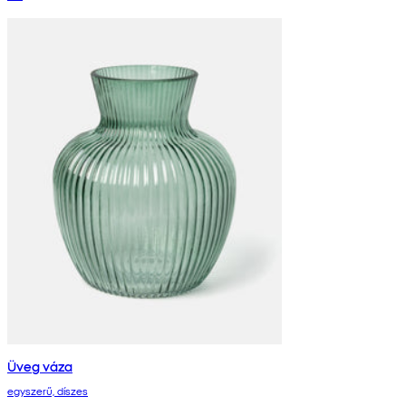
Üveg váza
egyszerű, díszes