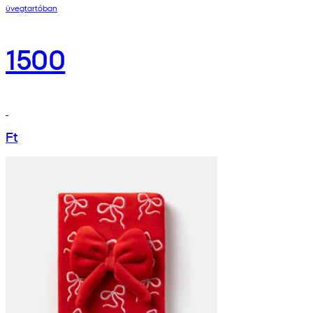
üvegtartóban
1500
Ft