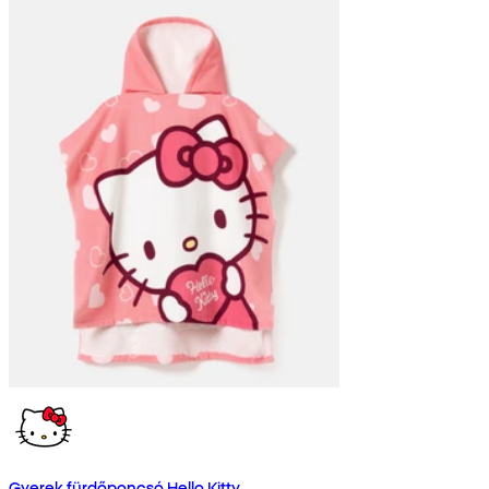
Gyerek fürdőponcsó Hello Kitty