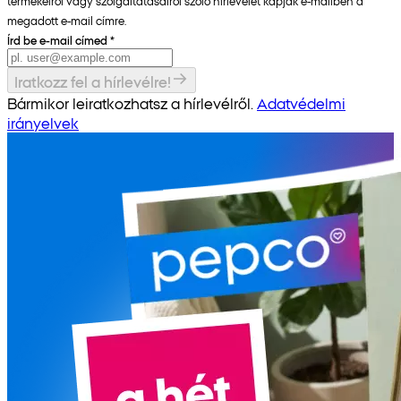
termékeiről vagy szolgáltatásairól szóló hírlevelet kapjak e-mailben a
megadott e-mail címre.
Írd be e-mail címed
*
Iratkozz fel a hírlevélre!
Bármikor leiratkozhatsz a hírlevélről.
Adatvédelmi
irányelvek