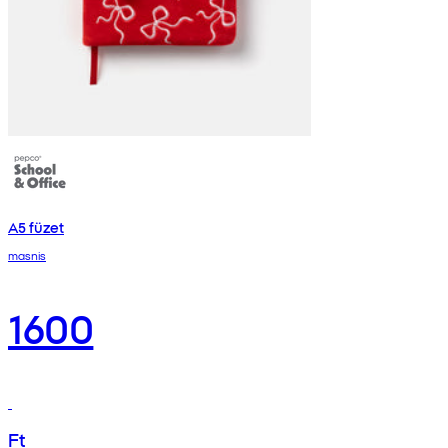
A5 füzet
masnis
1600
Ft