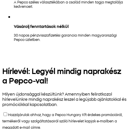
A Pepco széles választékában a család minden tagja megtalálja
kedvenceit.
Vásárolj fenntartások nélkül
30 napos pénzvisszafizetési garancia minden magyarországi
Pepco üzletben.
Hírlevél: Legyél mindig naprakész
a Pepco-val!
Milyen újdonsággal készültünk? Amennyiben feliratkozol
hírlevelünkre mindig naprakész leszel a legújabb ajánlatokkal és
promóciókkal kapcsolatban.
Hozzájárulok ahhoz, hogy a Pepco Hungary Kft érdekes promócióiról,
termékeiről vagy szolgáltatásairól szóló hírlevelet kapjak e-mailben a
megadott e-mail címre.