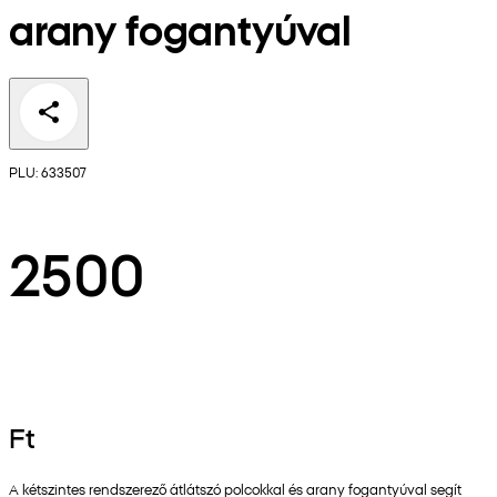
arany fogantyúval
PLU: 633507
2500
Ft
A kétszintes rendszerező átlátszó polcokkal és arany fogantyúval segít