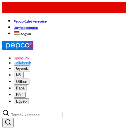
Pepco üzlet keresése
Ügyfélszolgálat
Magyar
Újságunk
Kollekciók
Gyerek
Női
Otthon
Baba
Férfi
Egyéb