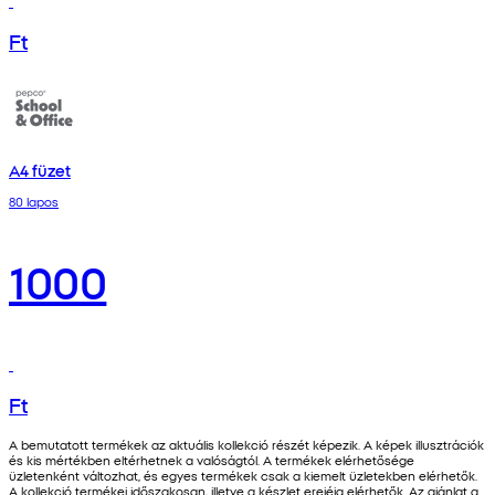
Ft
A4 füzet
80 lapos
1000
Ft
A bemutatott termékek az aktuális kollekció részét képezik. A képek illusztrációk
és kis mértékben eltérhetnek a valóságtól. A termékek elérhetősége
üzletenként változhat, és egyes termékek csak a kiemelt üzletekben elérhetők.
A kollekció termékei időszakosan, illetve a készlet erejéig elérhetők. Az ajánlat a