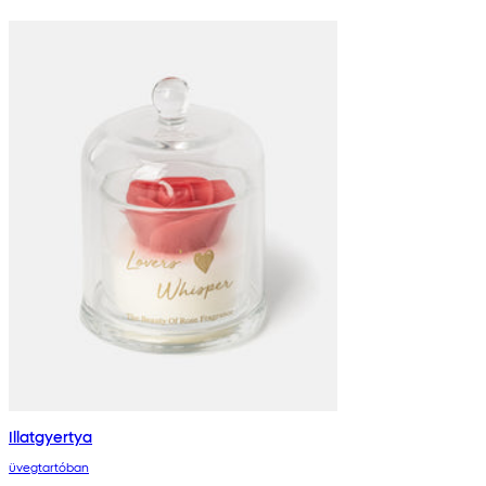
Illatgyertya
üvegtartóban