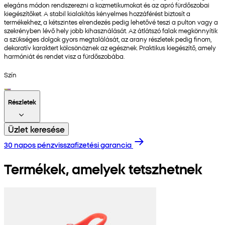
elegáns módon rendszerezni a kozmetikumokat és az apró fürdőszobai
kiegészítőket. A stabil kialakítás kényelmes hozzáférést biztosít a
termékekhez, a kétszintes elrendezés pedig lehetővé teszi a pulton vagy a
szekrényben lévő hely jobb kihasználását. Az átlátszó falak megkönnyítik
a szükséges dolgok gyors megtalálását, az arany részletek pedig finom,
dekoratív karaktert kölcsönöznek az egésznek. Praktikus kiegészítő, amely
harmóniát és rendet visz a fürdőszobába.
Szín
Részletek
Üzlet keresése
30 napos pénzvisszafizetési garancia
Termékek, amelyek tetszhetnek