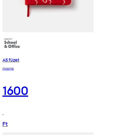
A5 füzet
masnis
1600
Ft