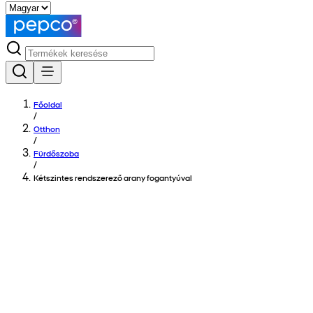
Főoldal
/
Otthon
/
Fürdőszoba
/
Kétszintes rendszerező arany fogantyúval