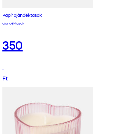
Papír ajándéktasak
ajándéktasak
350
Ft