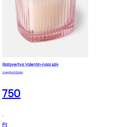
Illatgyertya Valentin-napi szív
üvegtartóban
750
Ft