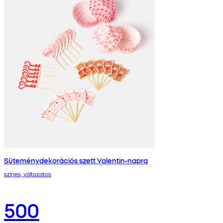
Süteménydekorációs szett Valentin-napra
színes, változatos
500