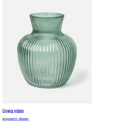
Üveg váza
egyszerű, díszes