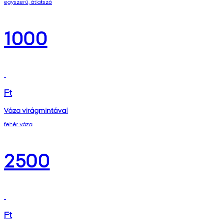
egyszerű, átlátszó
1000
Ft
Váza virágmintával
fehér váza
2500
Ft