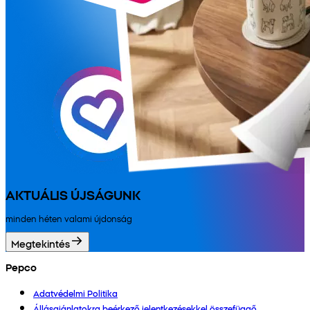
AKTUÁLIS ÚJSÁGUNK
minden héten valami újdonság
Megtekintés
Pepco
Adatvédelmi Politika
Állásajánlatokra beérkező jelentkezésekkel összefüggő