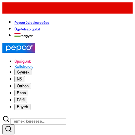
Pepco üzlet keresése
Ügyfélszolgálat
Magyar
Újságunk
Kollekciók
Gyerek
Női
Otthon
Baba
Férfi
Egyéb