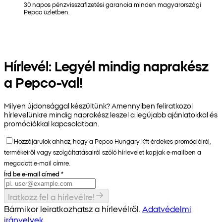
30 napos pénzvisszafizetési garancia minden magyarországi
Pepco üzletben.
Hírlevél: Legyél mindig naprakész
a Pepco-val!
Milyen újdonsággal készültünk? Amennyiben feliratkozol
hírlevelünkre mindig naprakész leszel a legújabb ajánlatokkal és
promóciókkal kapcsolatban.
Hozzájárulok ahhoz, hogy a Pepco Hungary Kft érdekes promócióiról,
termékeiről vagy szolgáltatásairól szóló hírlevelet kapjak e-mailben a
megadott e-mail címre.
Írd be e-mail címed
*
Iratkozz fel a hírlevélre!
Bármikor leiratkozhatsz a hírlevélről.
Adatvédelmi
irányelvek