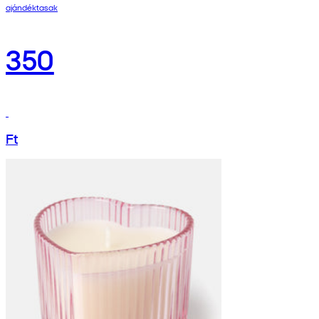
ajándéktasak
350
Ft