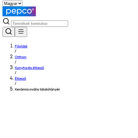
Főoldal
/
Otthon
/
Konyha és étkező
/
Étkező
/
Kerámia ovális tálalótányér