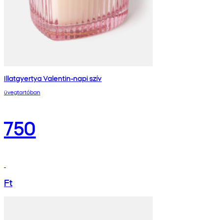
Illatgyertya Valentin-napi szív
üvegtartóban
750
Ft