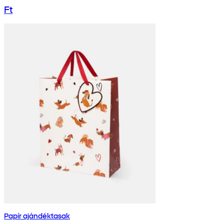
Ft
Papír ajándéktasak