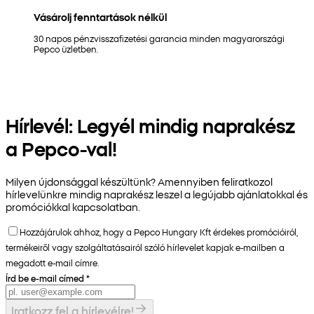
Vásárolj fenntartások nélkül
30 napos pénzvisszafizetési garancia minden magyarországi
Pepco üzletben.
Hírlevél: Legyél mindig naprakész
a Pepco-val!
Milyen újdonsággal készültünk? Amennyiben feliratkozol
hírlevelünkre mindig naprakész leszel a legújabb ajánlatokkal és
promóciókkal kapcsolatban.
Hozzájárulok ahhoz, hogy a Pepco Hungary Kft érdekes promócióiról,
termékeiről vagy szolgáltatásairól szóló hírlevelet kapjak e-mailben a
megadott e-mail címre.
Írd be e-mail címed
*
Iratkozz fel a hírlevélre!