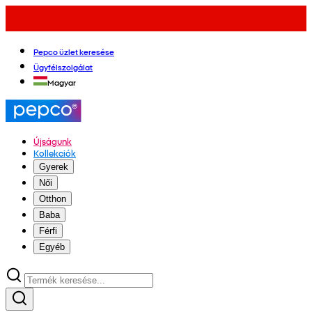
Pepco üzlet keresése
Ügyfélszolgálat
Magyar
Újságunk
Kollekciók
Gyerek
Női
Otthon
Baba
Férfi
Egyéb