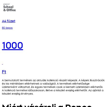
A4 füzet
80 lapos
1000
Ft
A bemutatott termékek az aktuális kollekció részét képezik. A képek illusztrációk
és kis mértékben eltérhetnek a valóságtól. A termékek elérhetősége
üzletenként változhat, és egyes termékek csak a kiemelt üzletekben elérhetők.
A kollekció termékei időszakosan, illetve a készlet erejéig elérhetők. Az ajánlat a
készlet erejéig érvényes.
Miért vásárolj a Pepco-