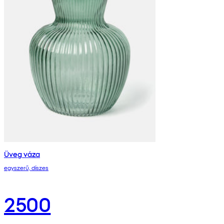
Üveg váza
egyszerű, díszes
2500