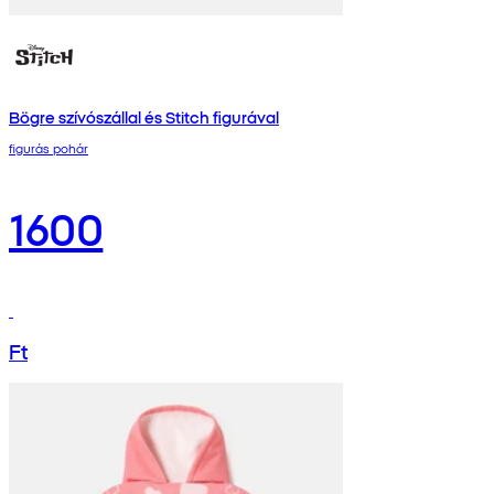
Bögre szívószállal és Stitch figurával
figurás pohár
1600
Ft