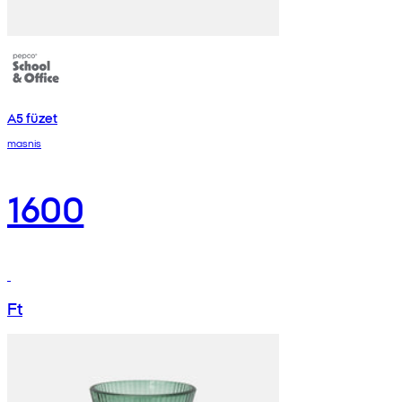
A5 füzet
masnis
1600
Ft