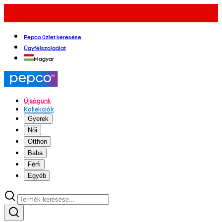
Pepco üzlet keresése
Ügyfélszolgálat
Magyar
Újságunk
Kollekciók
Gyerek
Női
Otthon
Baba
Férfi
Egyéb