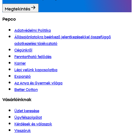
Megtekintés
Pepco
Adatvédelmi Politika
Állásajánlatokra beérkező jelentkezésekkel összefüggő
adatkezelési tájékoztató
Cégünkről
Fenntartható fejlődés
Karrier
Lépj velünk kapcsolatba
Expanzió
Az Anya és Gyermek világa
Better Cotton
Vásárlóinknak
Üzlet keresése
Ügyfélszolgálat
Kérdések és válaszok
Visszáruk