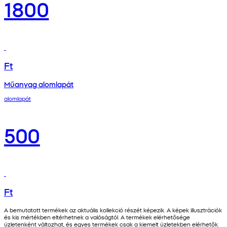
1800
Ft
Műanyag alomlapát
alomlapát
500
Ft
A bemutatott termékek az aktuális kollekció részét képezik. A képek illusztrációk
és kis mértékben eltérhetnek a valóságtól. A termékek elérhetősége
üzletenként változhat, és egyes termékek csak a kiemelt üzletekben elérhetők.