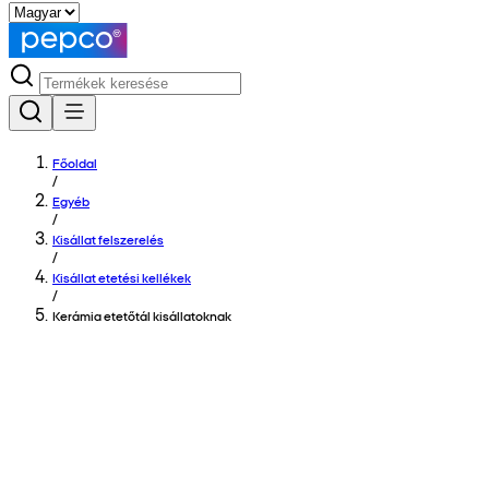
Főoldal
/
Egyéb
/
Kisállat felszerelés
/
Kisállat etetési kellékek
/
Kerámia etetőtál kisállatoknak