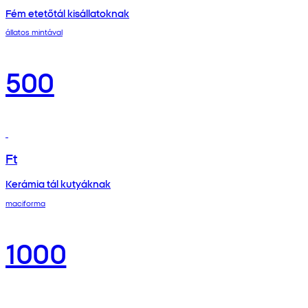
Fém etetőtál kisállatoknak
állatos mintával
500
Ft
Kerámia tál kutyáknak
maciforma
1000