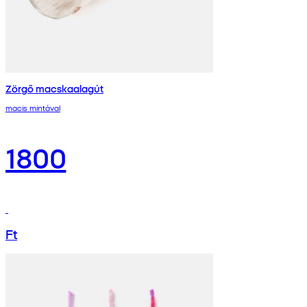
Zörgő macskaalagút
macis mintával
1800
Ft