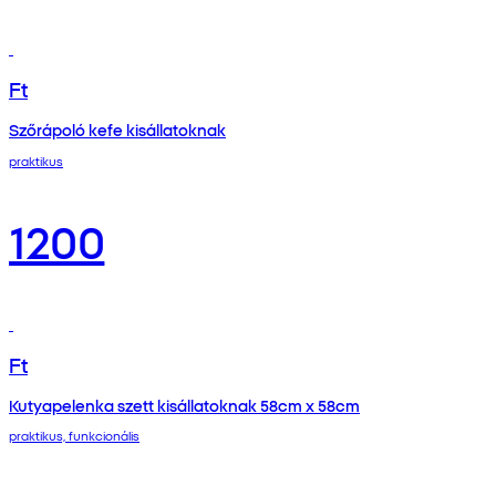
Ft
Szőrápoló kefe kisállatoknak
praktikus
1200
Ft
Kutyapelenka szett kisállatoknak 58cm x 58cm
praktikus, funkcionális