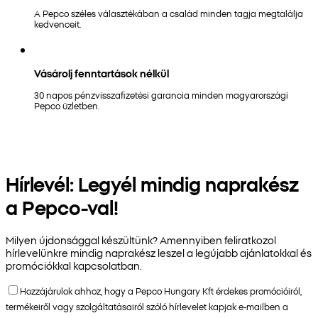
A Pepco széles választékában a család minden tagja megtalálja
kedvenceit.
Vásárolj fenntartások nélkül
30 napos pénzvisszafizetési garancia minden magyarországi
Pepco üzletben.
Hírlevél: Legyél mindig naprakész
a Pepco-val!
Milyen újdonsággal készültünk? Amennyiben feliratkozol
hírlevelünkre mindig naprakész leszel a legújabb ajánlatokkal és
promóciókkal kapcsolatban.
Hozzájárulok ahhoz, hogy a Pepco Hungary Kft érdekes promócióiról,
termékeiről vagy szolgáltatásairól szóló hírlevelet kapjak e-mailben a