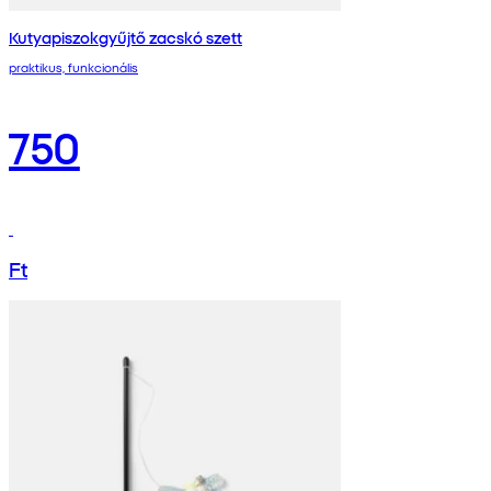
Kutyapiszokgyűjtő zacskó szett
praktikus, funkcionális
750
Ft