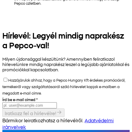
Pepco üzletben.
Hírlevél: Legyél mindig naprakész
a Pepco-val!
Milyen újdonsággal készültünk? Amennyiben feliratkozol
hírlevelünkre mindig naprakész leszel a legújabb ajánlatokkal és
promóciókkal kapcsolatban.
Hozzájárulok ahhoz, hogy a Pepco Hungary Kft érdekes promócióiról,
termékeiről vagy szolgáltatásairól szóló hírlevelet kapjak e-mailben a
megadott e-mail címre.
Írd be e-mail címed
*
Iratkozz fel a hírlevélre!
Bármikor leiratkozhatsz a hírlevélről.
Adatvédelmi
irányelvek