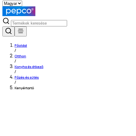
Főoldal
/
Otthon
/
Konyha és étkező
/
Főzés és sütés
/
Kenyértartó