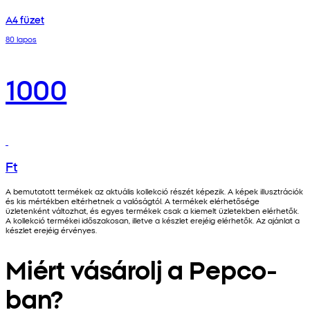
A4 füzet
80 lapos
1000
Ft
A bemutatott termékek az aktuális kollekció részét képezik. A képek illusztrációk
és kis mértékben eltérhetnek a valóságtól. A termékek elérhetősége
üzletenként változhat, és egyes termékek csak a kiemelt üzletekben elérhetők.
A kollekció termékei időszakosan, illetve a készlet erejéig elérhetők. Az ajánlat a
készlet erejéig érvényes.
Miért vásárolj a Pepco-
ban?