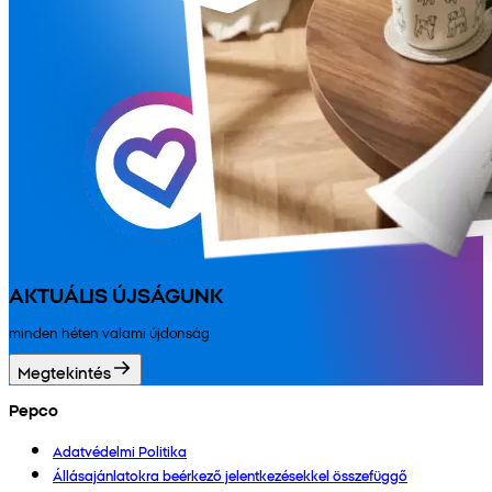
AKTUÁLIS ÚJSÁGUNK
minden héten valami újdonság
Megtekintés
Pepco
Adatvédelmi Politika
Állásajánlatokra beérkező jelentkezésekkel összefüggő