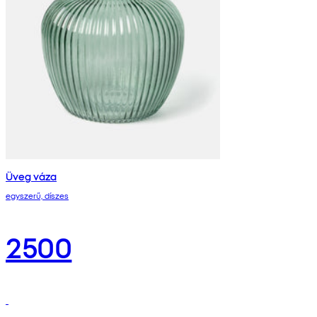
Üveg váza
egyszerű, díszes
2500