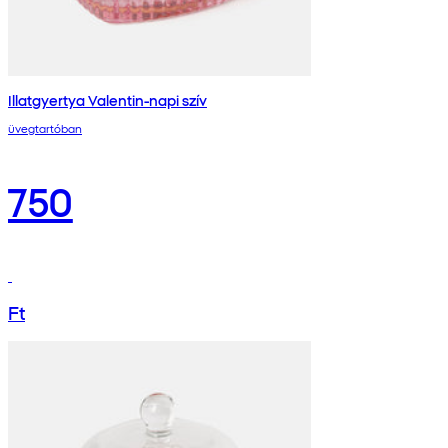
Illatgyertya Valentin-napi szív
üvegtartóban
750
Ft