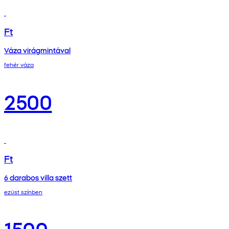
Ft
Váza virágmintával
fehér váza
2500
Ft
6 darabos villa szett
ezüst színben
1500