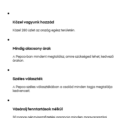
Közel vagyunk hozzád
Közel 280 üzlet az ország egész területén.
Mindig alacsony árak
A Pepco-ban mindent megtalálsz, amire szükséged lehet, kedvező
árakon.
Széles választék
A Pepco széles választékában a család minden tagja megtalálja
kedvenceit.
Vásárolj fenntartások nélkül
30 napos pénzvisszafizetési garancia minden magyarországi