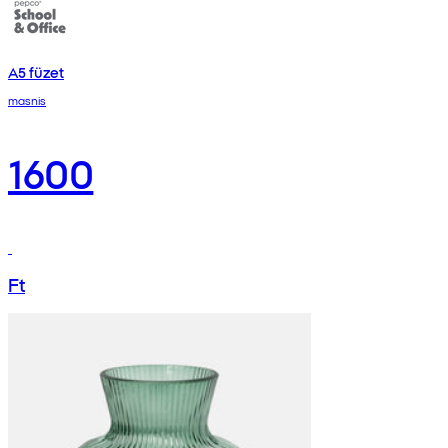
A5 füzet
masnis
1600
Ft