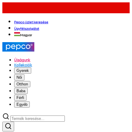
Pepco üzlet keresése
Ügyfélszolgálat
Magyar
Újságunk
Kollekciók
Gyerek
Női
Otthon
Baba
Férfi
Egyéb