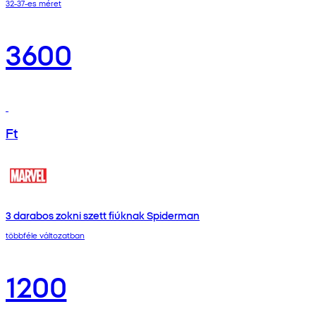
32-37-es méret
3600
Ft
3 darabos zokni szett fiúknak Spiderman
többféle változatban
1200