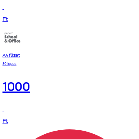
Ft
A4 füzet
80 lapos
1000
Ft