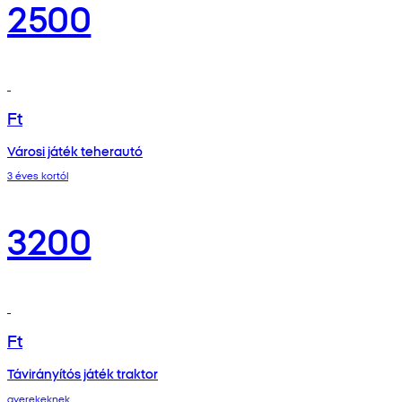
2500
Ft
Városi játék teherautó
3 éves kortól
3200
Ft
Távirányítós játék traktor
gyerekeknek