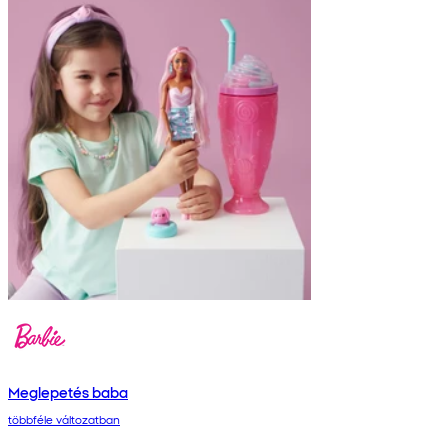
Meglepetés baba
többféle változatban