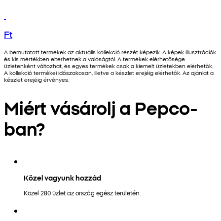
Ft
A bemutatott termékek az aktuális kollekció részét képezik. A képek illusztrációk
és kis mértékben eltérhetnek a valóságtól. A termékek elérhetősége
üzletenként változhat, és egyes termékek csak a kiemelt üzletekben elérhetők.
A kollekció termékei időszakosan, illetve a készlet erejéig elérhetők. Az ajánlat a
készlet erejéig érvényes.
Miért vásárolj a Pepco-
ban?
Közel vagyunk hozzád
Közel 280 üzlet az ország egész területén.