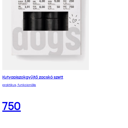
Kutyapiszokgyűjtő zacskó szett
praktikus, funkcionális
750