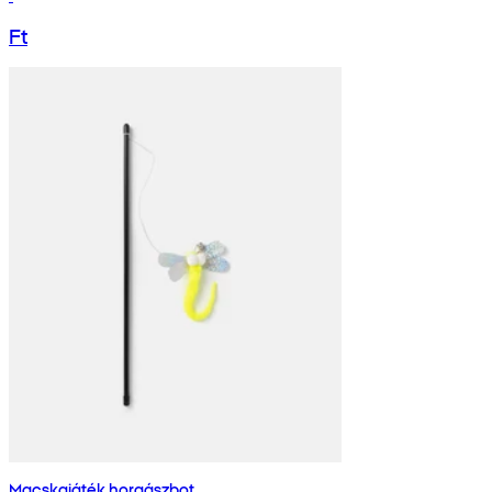
Ft
Macskajáték horgászbot