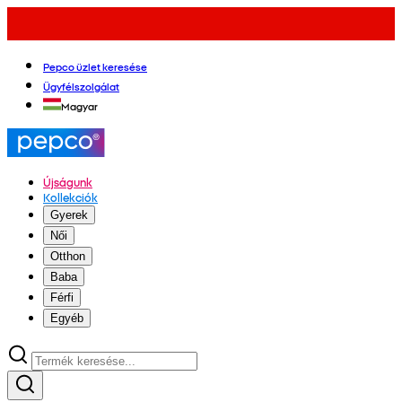
Pepco üzlet keresése
Ügyfélszolgálat
Magyar
Újságunk
Kollekciók
Gyerek
Női
Otthon
Baba
Férfi
Egyéb