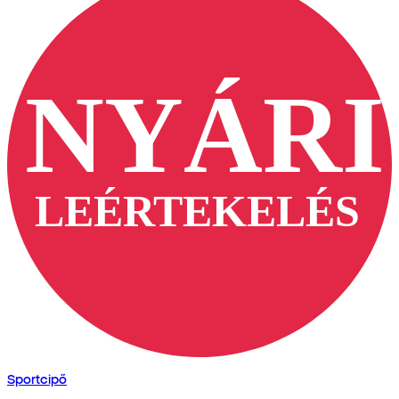
Sportcipő