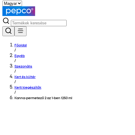
Főoldal
/
Egyéb
/
Szezonális
/
Kert és kültér
/
Kerti kiegészítők
/
Kanna-permetező 2 az 1-ben 1250 ml