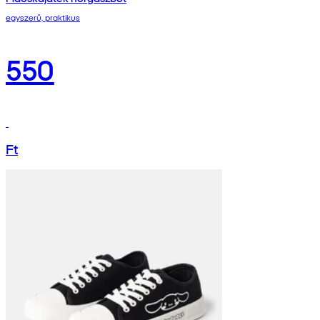
egyszerű, praktikus
550
Ft