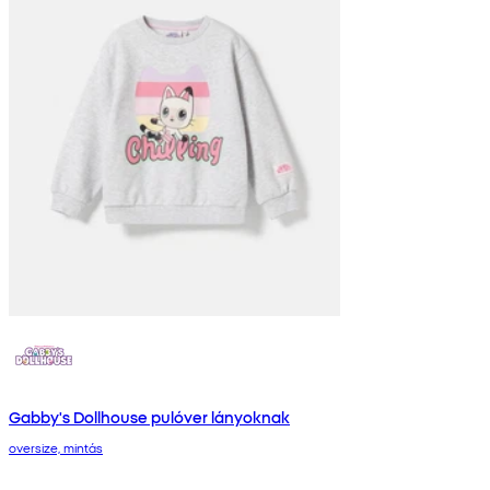
Gabby's Dollhouse pulóver lányoknak
oversize, mintás