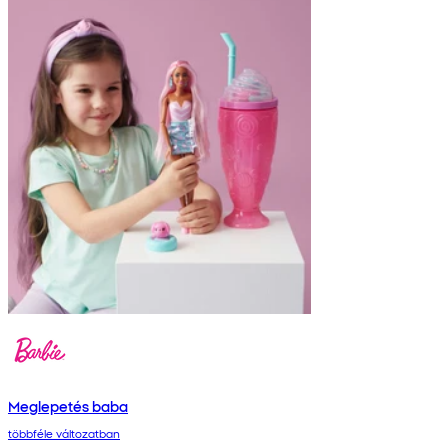
Meglepetés baba
többféle változatban