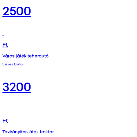
2500
Ft
Városi játék teherautó
3 éves kortól
3200
Ft
Távirányítós játék traktor