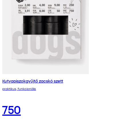
Kutyapiszokgyűjtő zacskó szett
praktikus, funkcionális
750