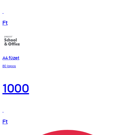
Ft
A4 füzet
80 lapos
1000
Ft