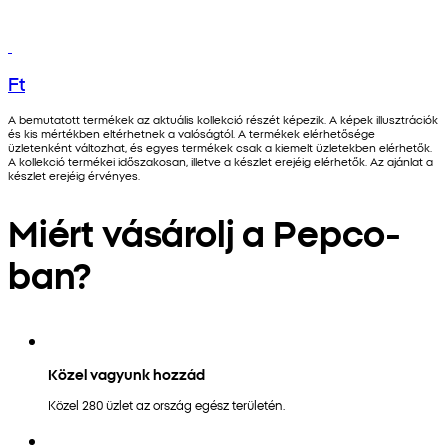
Ft
A bemutatott termékek az aktuális kollekció részét képezik. A képek illusztrációk
és kis mértékben eltérhetnek a valóságtól. A termékek elérhetősége
üzletenként változhat, és egyes termékek csak a kiemelt üzletekben elérhetők.
A kollekció termékei időszakosan, illetve a készlet erejéig elérhetők. Az ajánlat a
készlet erejéig érvényes.
Miért vásárolj a Pepco-
ban?
Közel vagyunk hozzád
Közel 280 üzlet az ország egész területén.