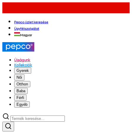
Pepco üzlet keresése
Ügyfélszolgálat
Magyar
Újságunk
Kollekciók
Gyerek
Női
Otthon
Baba
Férfi
Egyéb