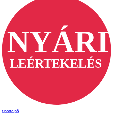
Sportcipő