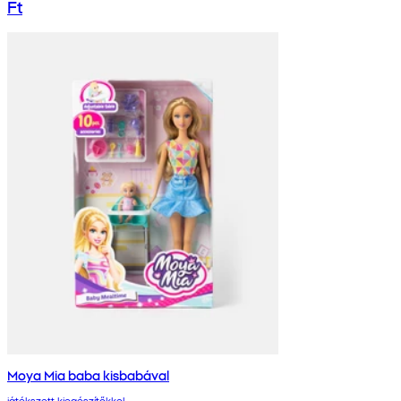
Ft
Moya Mia baba kisbabával
játékszett kiegészítőkkel