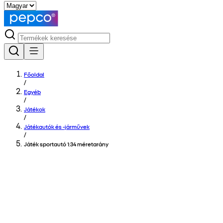
Főoldal
/
Egyéb
/
Játékok
/
Játékautók és -járművek
/
Játék sportautó 1:34 méretarány