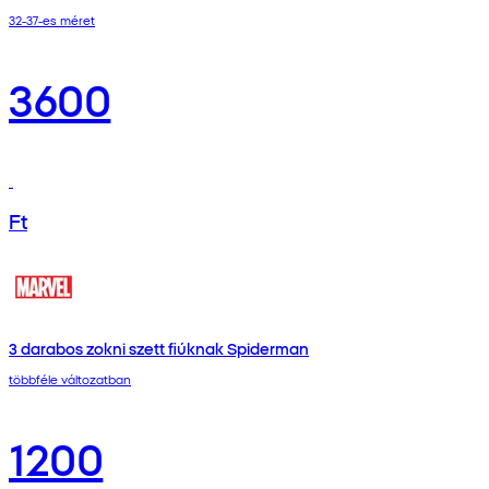
32-37-es méret
3600
Ft
3 darabos zokni szett fiúknak Spiderman
többféle változatban
1200