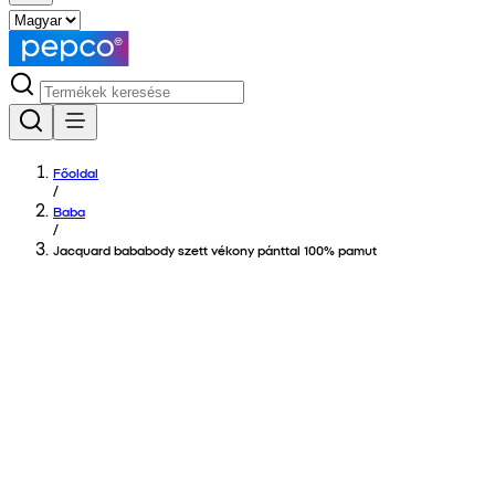
Főoldal
/
Baba
/
Jacquard bababody szett vékony pánttal 100% pamut