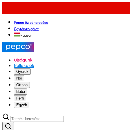
Pepco üzlet keresése
Ügyfélszolgálat
Magyar
Újságunk
Kollekciók
Gyerek
Női
Otthon
Baba
Férfi
Egyéb