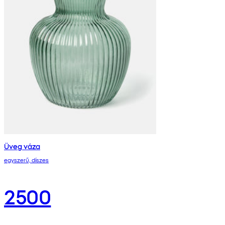
Üveg váza
egyszerű, díszes
2500