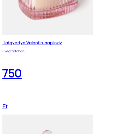
Illatgyertya Valentin-napi szív
üvegtartóban
750
Ft