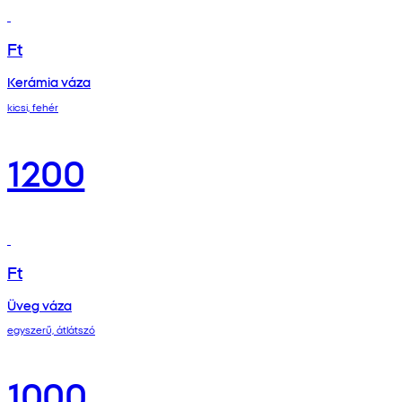
Ft
Kerámia váza
kicsi, fehér
1200
Ft
Üveg váza
egyszerű, átlátszó
1000