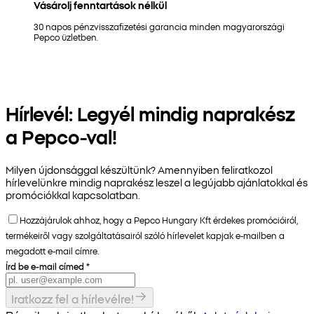
Vásárolj fenntartások nélkül
30 napos pénzvisszafizetési garancia minden magyarországi
Pepco üzletben.
Hírlevél: Legyél mindig naprakész
a Pepco-val!
Milyen újdonsággal készültünk? Amennyiben feliratkozol
hírlevelünkre mindig naprakész leszel a legújabb ajánlatokkal és
promóciókkal kapcsolatban.
Hozzájárulok ahhoz, hogy a Pepco Hungary Kft érdekes promócióiról,
termékeiről vagy szolgáltatásairól szóló hírlevelet kapjak e-mailben a
megadott e-mail címre.
Írd be e-mail címed
*
Iratkozz fel a hírlevélre!