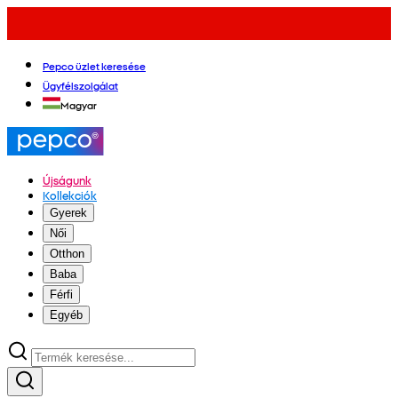
Pepco üzlet keresése
Ügyfélszolgálat
Magyar
Újságunk
Kollekciók
Gyerek
Női
Otthon
Baba
Férfi
Egyéb