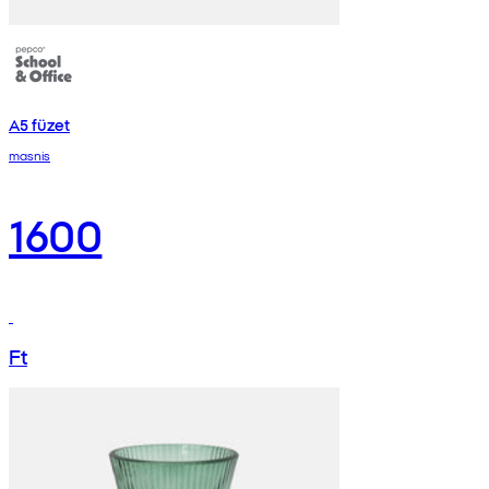
A5 füzet
masnis
1600
Ft