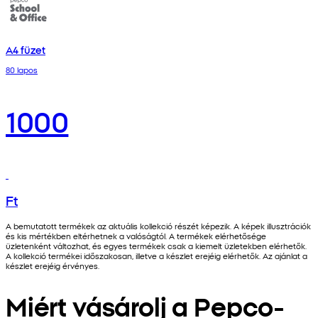
A4 füzet
80 lapos
1000
Ft
A bemutatott termékek az aktuális kollekció részét képezik. A képek illusztrációk
és kis mértékben eltérhetnek a valóságtól. A termékek elérhetősége
üzletenként változhat, és egyes termékek csak a kiemelt üzletekben elérhetők.
A kollekció termékei időszakosan, illetve a készlet erejéig elérhetők. Az ajánlat a
készlet erejéig érvényes.
Miért vásárolj a Pepco-