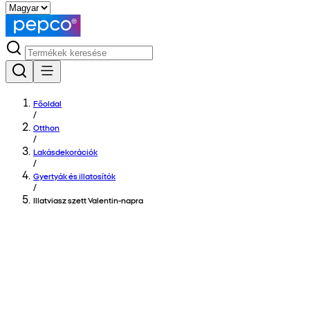
Főoldal
/
Otthon
/
Lakásdekorációk
/
Gyertyák és illatosítók
/
Illatviasz szett Valentin-napra