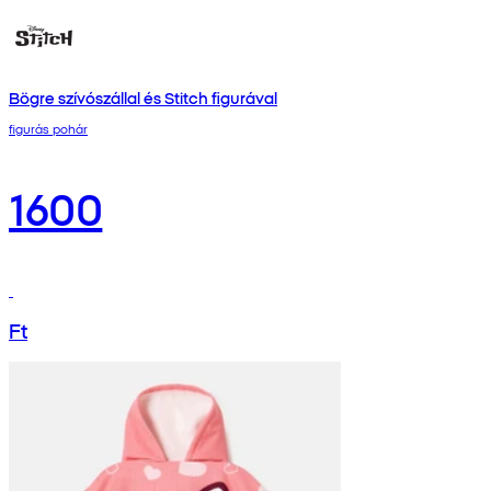
Bögre szívószállal és Stitch figurával
figurás pohár
1600
Ft