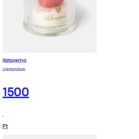
Illatgyertya
üvegtartóban
1500
Ft