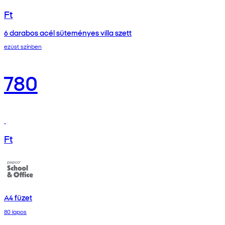
Ft
6 darabos acél süteményes villa szett
ezüst színben
780
Ft
A4 füzet
80 lapos