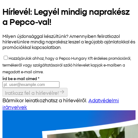
Hírlevél: Legyél mindig naprakész
a Pepco-val!
Milyen újdonsággal készültünk? Amennyiben feliratkozol
hírlevelünkre mindig naprakész leszel a legújabb ajánlatokkal és
promóciókkal kapcsolatban.
Hozzájárulok ahhoz, hogy a Pepco Hungary Kft érdekes promócióiról,
termékeiről vagy szolgáltatásairól szóló hírlevelet kapjak e-mailben a
megadott e-mail címre.
Írd be e-mail címed
*
Iratkozz fel a hírlevélre!
Bármikor leiratkozhatsz a hírlevélről.
Adatvédelmi
irányelvek