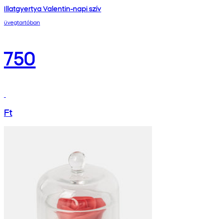
Illatgyertya Valentin-napi szív
üvegtartóban
750
Ft