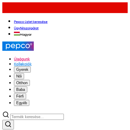
Pepco üzlet keresése
Ügyfélszolgálat
Magyar
Újságunk
Kollekciók
Gyerek
Női
Otthon
Baba
Férfi
Egyéb