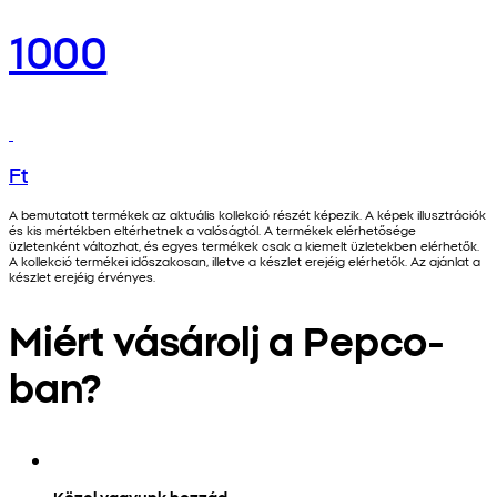
1000
Ft
A bemutatott termékek az aktuális kollekció részét képezik. A képek illusztrációk
és kis mértékben eltérhetnek a valóságtól. A termékek elérhetősége
üzletenként változhat, és egyes termékek csak a kiemelt üzletekben elérhetők.
A kollekció termékei időszakosan, illetve a készlet erejéig elérhetők. Az ajánlat a
készlet erejéig érvényes.
Miért vásárolj a Pepco-
ban?
Közel vagyunk hozzád