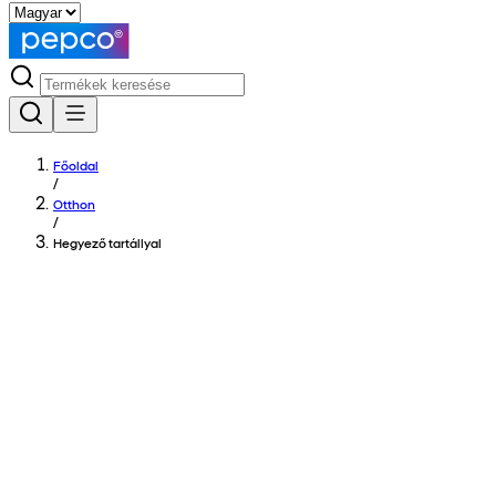
Főoldal
/
Otthon
/
Hegyező tartállyal