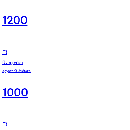
1200
Ft
Üveg váza
egyszerű, átlátszó
1000
Ft