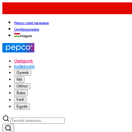
Pepco üzlet keresése
Ügyfélszolgálat
Magyar
Újságunk
Kollekciók
Gyerek
Női
Otthon
Baba
Férfi
Egyéb