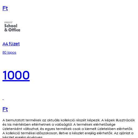
Ft
A4 füzet
80 lapos
1000
Ft
A bemutatott termékek az aktuális kollekció részét képezik. A képek illusztrációk
és kis mértékben eltérhetnek a valóságtól. A termékek elérhetősége
üzletenként változhat, és egyes termékek csak a kiemelt üzletekben elérhetők.
A kollekció termékei időszakosan, illetve a készlet erejéig elérhetők. Az ajánlat a
készlet erejéig érvényes.