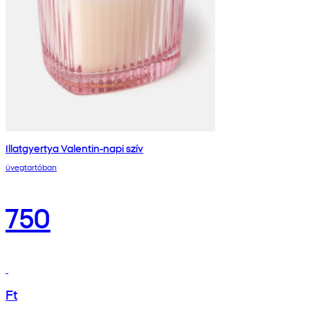
Illatgyertya Valentin-napi szív
üvegtartóban
750
Ft