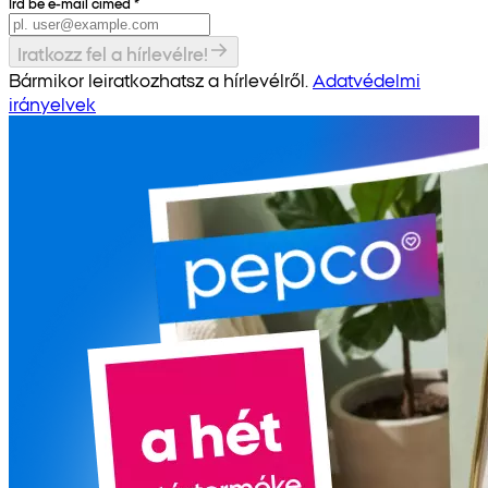
Írd be e-mail címed
*
Iratkozz fel a hírlevélre!
Bármikor leiratkozhatsz a hírlevélről.
Adatvédelmi
irányelvek