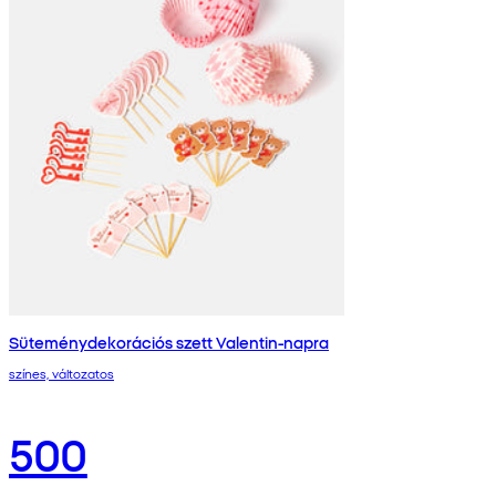
Süteménydekorációs szett Valentin-napra
színes, változatos
500