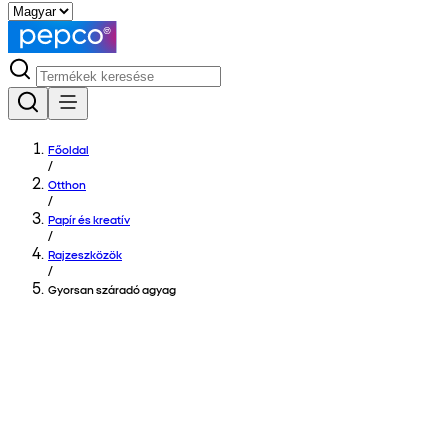
Főoldal
/
Otthon
/
Papír és kreatív
/
Rajzeszközök
/
Gyorsan száradó agyag