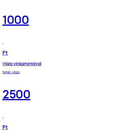
1000
Ft
Váza virágmintával
fehér váza
2500
Ft