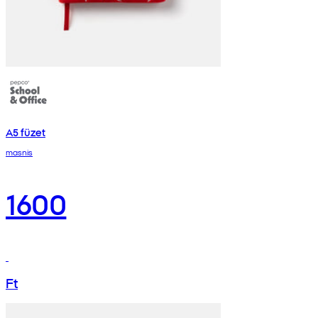
A5 füzet
masnis
1600
Ft