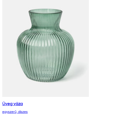
Üveg váza
egyszerű, díszes