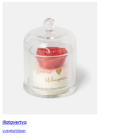
Illatgyertya
üvegtartóban