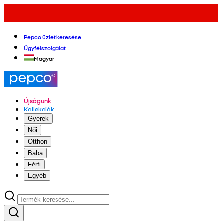
Pepco üzlet keresése
Ügyfélszolgálat
Magyar
Újságunk
Kollekciók
Gyerek
Női
Otthon
Baba
Férfi
Egyéb