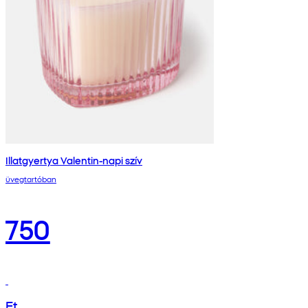
Illatgyertya Valentin-napi szív
üvegtartóban
750
Ft