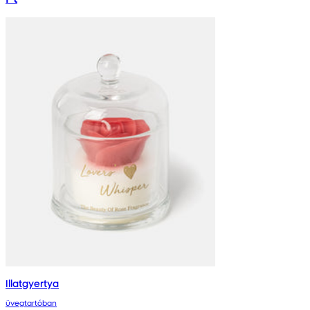
Illatgyertya
üvegtartóban