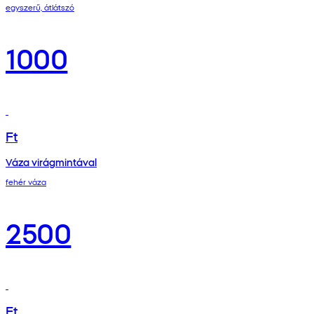
egyszerű, átlátszó
1000
Ft
Váza virágmintával
fehér váza
2500
Ft