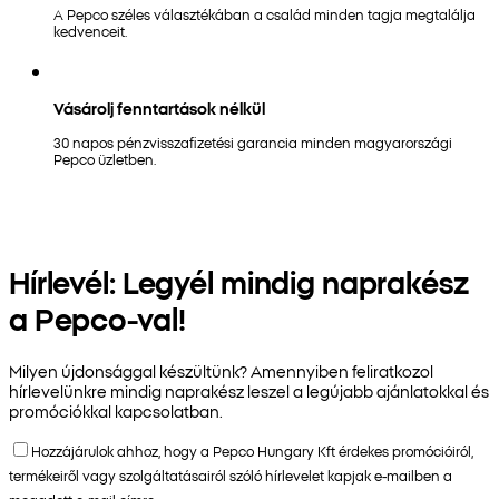
A Pepco széles választékában a család minden tagja megtalálja
kedvenceit.
Vásárolj fenntartások nélkül
30 napos pénzvisszafizetési garancia minden magyarországi
Pepco üzletben.
Hírlevél: Legyél mindig naprakész
a Pepco-val!
Milyen újdonsággal készültünk? Amennyiben feliratkozol
hírlevelünkre mindig naprakész leszel a legújabb ajánlatokkal és
promóciókkal kapcsolatban.
Hozzájárulok ahhoz, hogy a Pepco Hungary Kft érdekes promócióiról,
termékeiről vagy szolgáltatásairól szóló hírlevelet kapjak e-mailben a