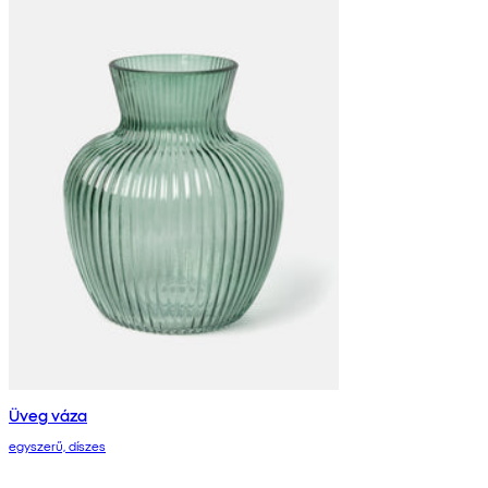
Üveg váza
egyszerű, díszes