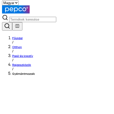
Főoldal
/
Otthon
/
Papír és kreatív
/
Rajzeszközök
/
Gyémántmozaik