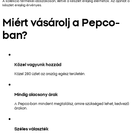
A kollekció termékei időszakosan, illetve a készlet erejéig elérhetők. Az ajánlat a
készlet erejéig érvényes.
Miért vásárolj a Pepco-
ban?
Közel vagyunk hozzád
Közel 280 üzlet az ország egész területén.
Mindig alacsony árak
A Pepco-ban mindent megtalálsz, amire szükséged lehet, kedvező
árakon.
Széles választék