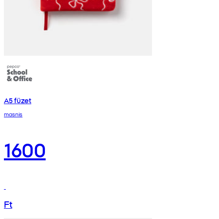
A5 füzet
masnis
1600
Ft