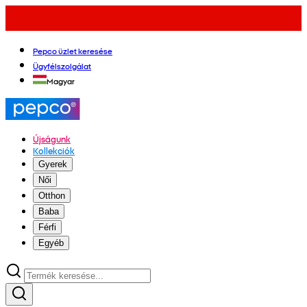
Pepco üzlet keresése
Ügyfélszolgálat
Magyar
Újságunk
Kollekciók
Gyerek
Női
Otthon
Baba
Férfi
Egyéb