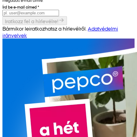
megadott e-mail címre.
Írd be e-mail címed
*
Iratkozz fel a hírlevélre!
Bármikor leiratkozhatsz a hírlevélről.
Adatvédelmi
irányelvek