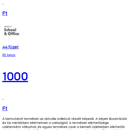
Ft
A4 füzet
80 lapos
1000
Ft
A bemutatott termékek az aktuális kollekció részét képezik. A képek illusztrációk
és kis mértékben eltérhetnek a valóságtól. A termékek elérhetősége
üzletenként változhat, és egyes termékek csak a kiemelt üzletekben elérhetők.