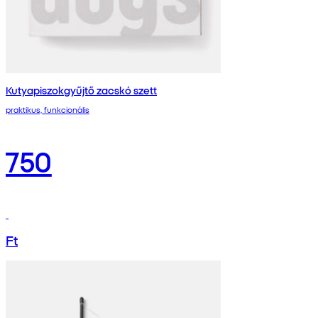
Kutyapiszokgyűjtő zacskó szett
praktikus, funkcionális
750
Ft