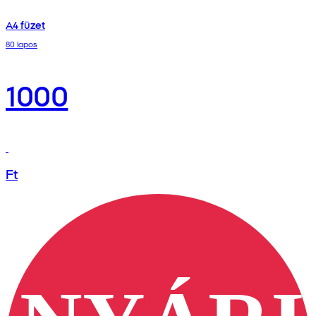
A4 füzet
80 lapos
1000
Ft