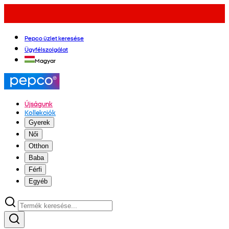
Pepco üzlet keresése
Ügyfélszolgálat
Magyar
Újságunk
Kollekciók
Gyerek
Női
Otthon
Baba
Férfi
Egyéb