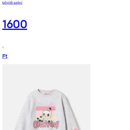
bővülő szárú
1600
Ft