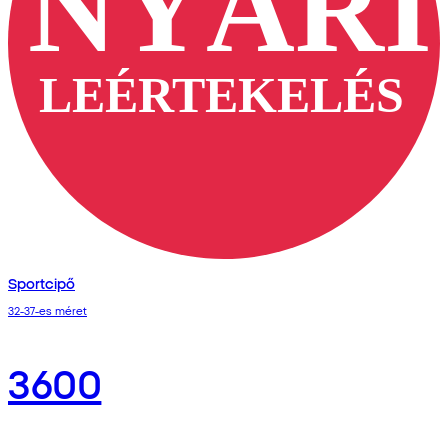
Sportcipő
32-37-es méret
3600