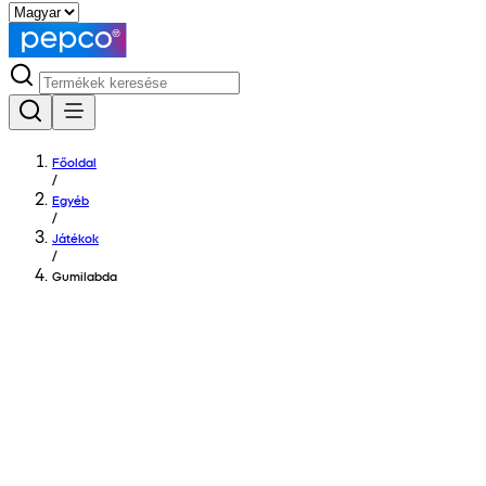
Főoldal
/
Egyéb
/
Játékok
/
Gumilabda