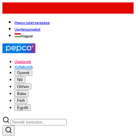
Pepco üzlet keresése
Ügyfélszolgálat
Magyar
Újságunk
Kollekciók
Gyerek
Női
Otthon
Baba
Férfi
Egyéb