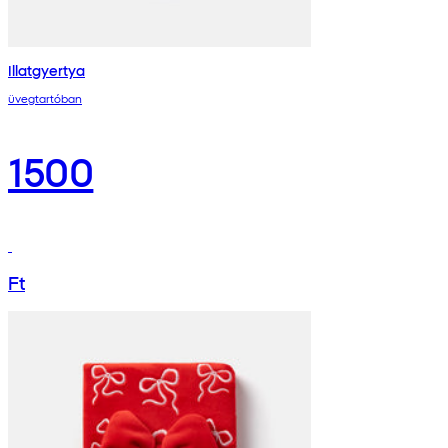
Illatgyertya
üvegtartóban
1500
Ft