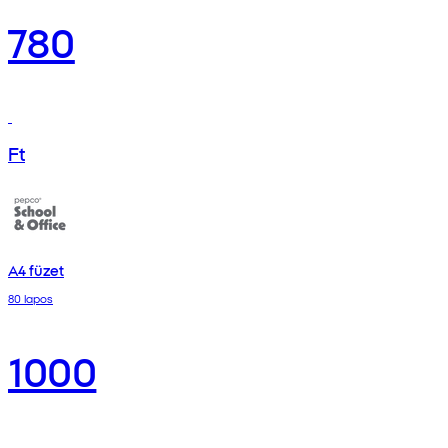
780
Ft
A4 füzet
80 lapos
1000