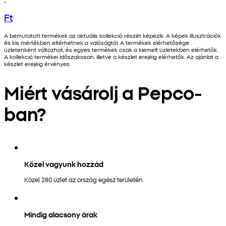
Ft
A bemutatott termékek az aktuális kollekció részét képezik. A képek illusztrációk
és kis mértékben eltérhetnek a valóságtól. A termékek elérhetősége
üzletenként változhat, és egyes termékek csak a kiemelt üzletekben elérhetők.
A kollekció termékei időszakosan, illetve a készlet erejéig elérhetők. Az ajánlat a
készlet erejéig érvényes.
Miért vásárolj a Pepco-
ban?
Közel vagyunk hozzád
Közel 280 üzlet az ország egész területén.
Mindig alacsony árak