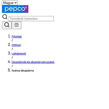
Főoldal
/
Otthon
/
Lakástextil
/
Díszpárnák és díszpárnahuzatok
/
fodros díszpárna