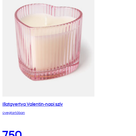
Illatgyertya Valentin-napi szív
üvegtartóban
750