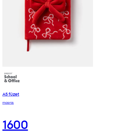
A5 füzet
masnis
1600