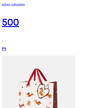
színes, változatos
500
Ft