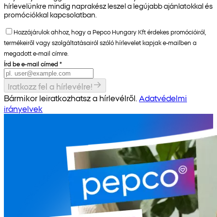
hírlevelünkre mindig naprakész leszel a legújabb ajánlatokkal és
promóciókkal kapcsolatban.
Hozzájárulok ahhoz, hogy a Pepco Hungary Kft érdekes promócióiról,
termékeiről vagy szolgáltatásairól szóló hírlevelet kapjak e-mailben a
megadott e-mail címre.
Írd be e-mail címed
*
Iratkozz fel a hírlevélre!
Bármikor leiratkozhatsz a hírlevélről.
Adatvédelmi
irányelvek