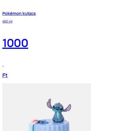
Pokémon kulacs
450 ml
1000
Ft