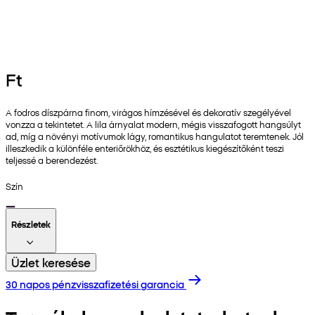
Ft
A fodros díszpárna finom, virágos hímzésével és dekoratív szegélyével
vonzza a tekintetet. A lila árnyalat modern, mégis visszafogott hangsúlyt
ad, míg a növényi motívumok lágy, romantikus hangulatot teremtenek. Jól
illeszkedik a különféle enteriőrökhöz, és esztétikus kiegészítőként teszi
teljessé a berendezést.
Szín
Részletek
Üzlet keresése
30 napos pénzvisszafizetési garancia