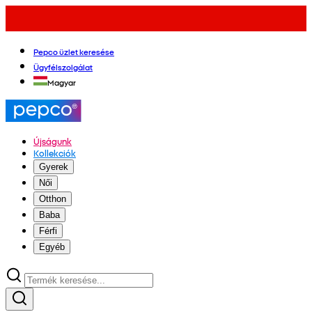
Pepco üzlet keresése
Ügyfélszolgálat
Magyar
Újságunk
Kollekciók
Gyerek
Női
Otthon
Baba
Férfi
Egyéb