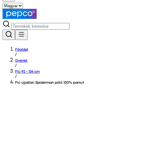
Főoldal
/
Gyerek
/
Fiú 92 - 134 cm
/
Fiú ujjatlan Spiderman póló 100% pamut