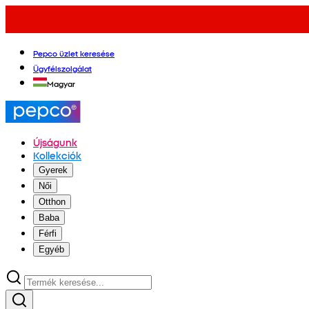
Pepco üzlet keresése
Ügyfélszolgálat
Magyar
Újságunk
Kollekciók
Gyerek
Női
Otthon
Baba
Férfi
Egyéb