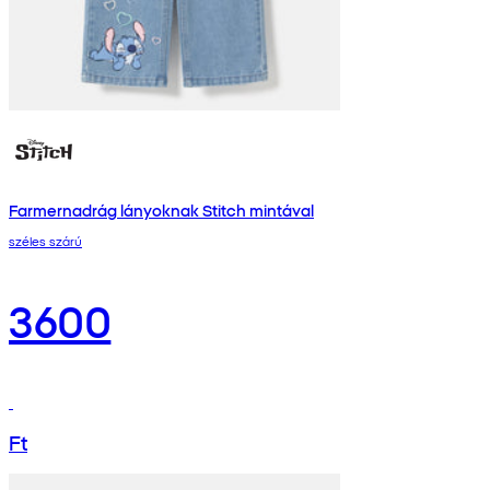
Farmernadrág lányoknak Stitch mintával
széles szárú
3600
Ft