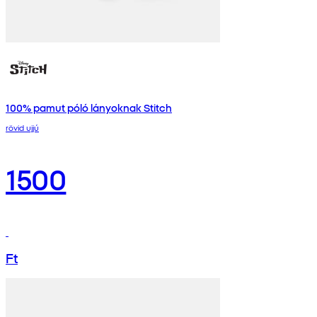
100% pamut póló lányoknak Stitch
rövid ujjú
1500
Ft