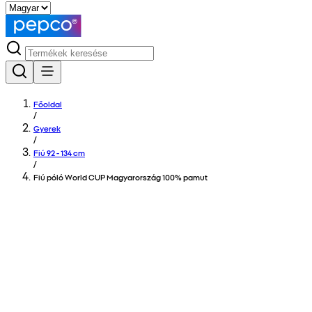
Főoldal
/
Gyerek
/
Fiú 92 - 134 cm
/
Fiú póló World CUP Magyarország 100% pamut