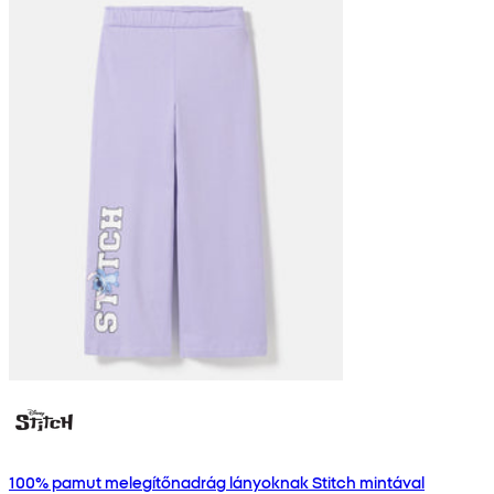
100% pamut melegítőnadrág lányoknak Stitch mintával