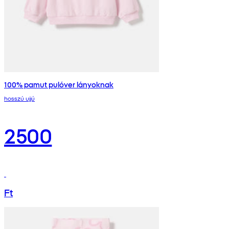
100% pamut pulóver lányoknak
hosszú ujjú
2500
Ft