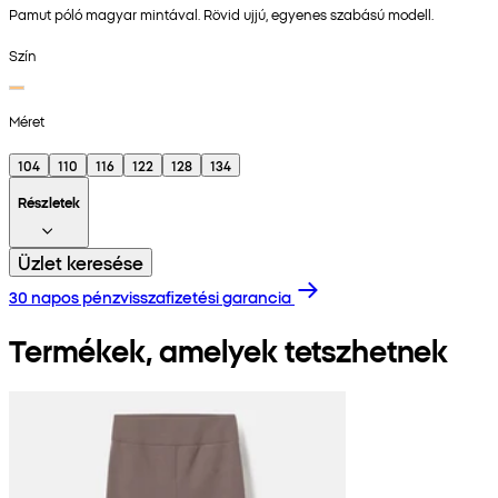
Pamut póló magyar mintával. Rövid ujjú, egyenes szabású modell.
Szín
Méret
104
110
116
122
128
134
Részletek
Üzlet keresése
30 napos pénzvisszafizetési garancia
Termékek, amelyek tetszhetnek