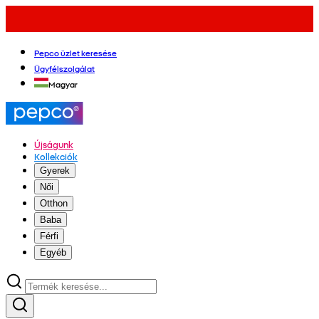
Pepco üzlet keresése
Ügyfélszolgálat
Magyar
Újságunk
Kollekciók
Gyerek
Női
Otthon
Baba
Férfi
Egyéb