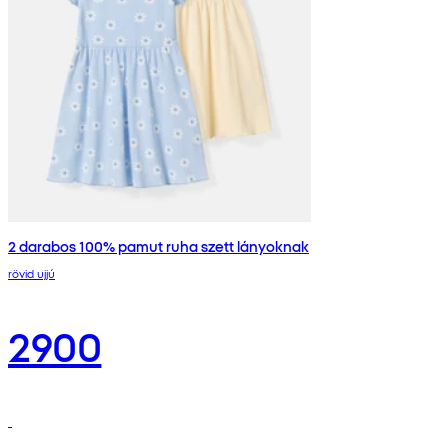
2 darabos 100% pamut ruha szett lányoknak
rövid ujjú
2900