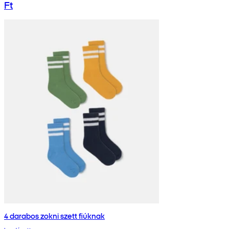
Ft
4 darabos zokni szett fiúknak