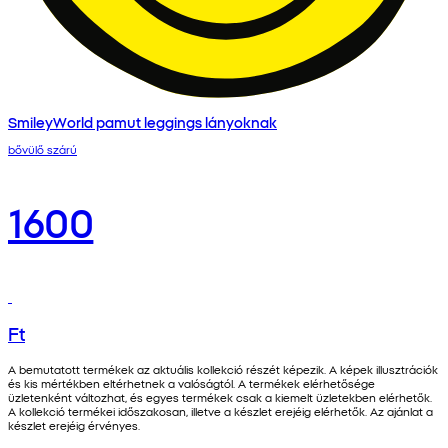
SmileyWorld pamut leggings lányoknak
bővülő szárú
1600
Ft
A bemutatott termékek az aktuális kollekció részét képezik. A képek illusztrációk
és kis mértékben eltérhetnek a valóságtól. A termékek elérhetősége
üzletenként változhat, és egyes termékek csak a kiemelt üzletekben elérhetők.
A kollekció termékei időszakosan, illetve a készlet erejéig elérhetők. Az ajánlat a
készlet erejéig érvényes.