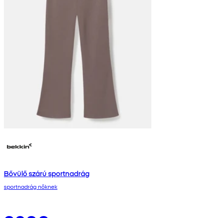
Bővülő szárú sportnadrág
sportnadrág nőknek