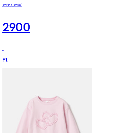
széles szárú
2900
Ft