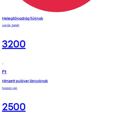
Melegítőnadrág fiúknak
varrás, betét
3200
Ft
Hímzett pulóver lányoknak
hosszú ujjú
2500