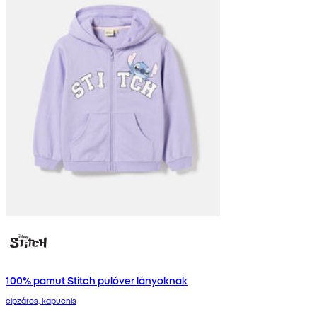
100% pamut Stitch pulóver lányoknak
cipzáros, kapucnis