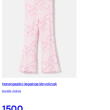
Harangszárú leggings lányoknak
bordás, fodros
1500