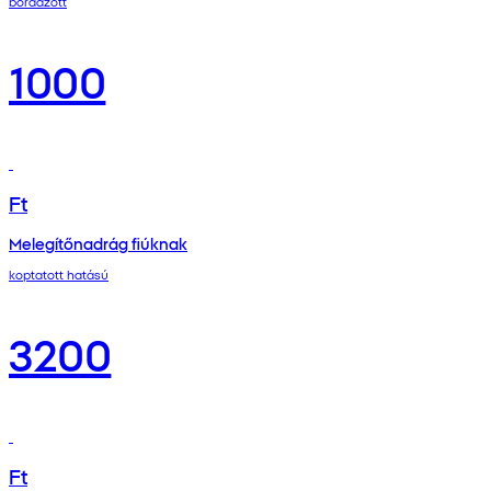
bordázott
1000
Ft
Melegítőnadrág fiúknak
koptatott hatású
3200
Ft