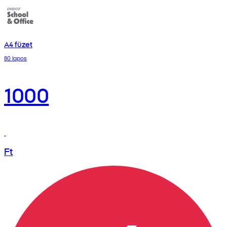
A4 füzet
80 lapos
1000
Ft