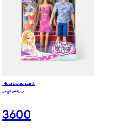
Mozi baba szett
kiegészítőkkel
3600