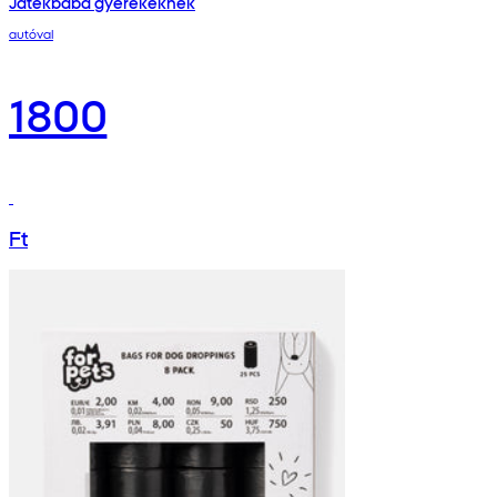
Játékbaba gyerekeknek
autóval
1800
Ft