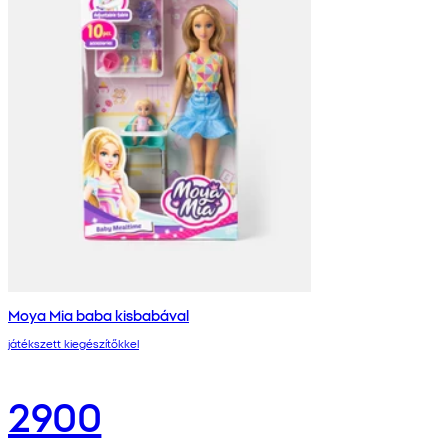
Moya Mia baba kisbabával
játékszett kiegészítőkkel
2900