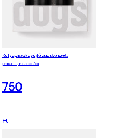
Kutyapiszokgyűjtő zacskó szett
praktikus, funkcionális
750
Ft