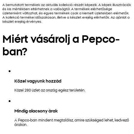
A bemutatott termékek az aktuális kollekció részét képezik. A képek illusztrációk
és kis mértékben eltérhetnek a valóságtól. A termékek elérhetősége
üzletenként változhat, és egyes termékek csak a kiemelt üzletekben elérhetők.
A kollekció termékei időszakosan, illetve a készlet erejéig elérhetők. Az ajánlat a
készlet erejéig érvényes.
Miért vásárolj a Pepco-
ban?
Közel vagyunk hozzád
Közel 280 üzlet az ország egész területén.
Mindig alacsony árak
A Pepco-ban mindent megtalálsz, amire szükséged lehet, kedvező
árakon.