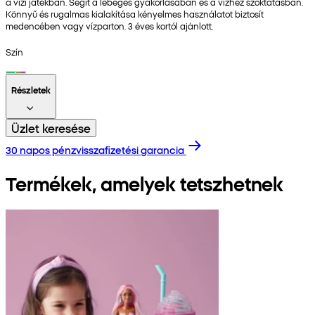
a vízi játékban. Segít a lebegés gyakorlásában és a vízhez szoktatásban.
Könnyű és rugalmas kialakítása kényelmes használatot biztosít
medencében vagy vízparton. 3 éves kortól ajánlott.
Szín
Részletek
Üzlet keresése
30 napos pénzvisszafizetési garancia
Termékek, amelyek tetszhetnek