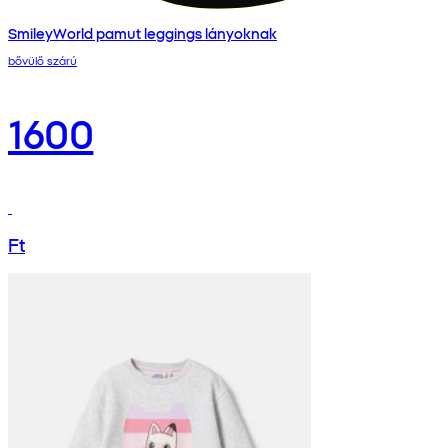
SmileyWorld pamut leggings lányoknak
bővülő szárú
1600
Ft