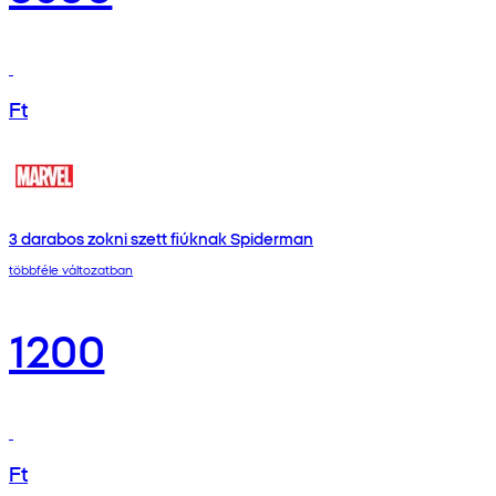
Ft
3 darabos zokni szett fiúknak Spiderman
többféle változatban
1200
Ft