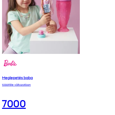
Meglepetés baba
többféle változatban
7000