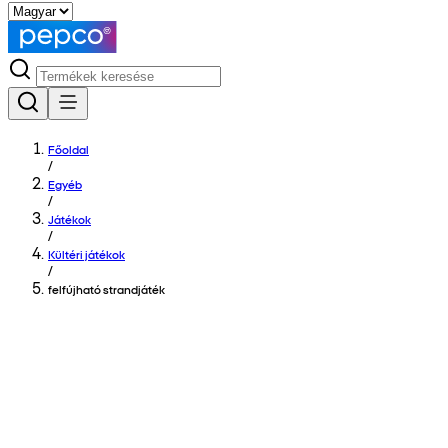
Főoldal
/
Egyéb
/
Játékok
/
Kültéri játékok
/
felfújható strandjáték