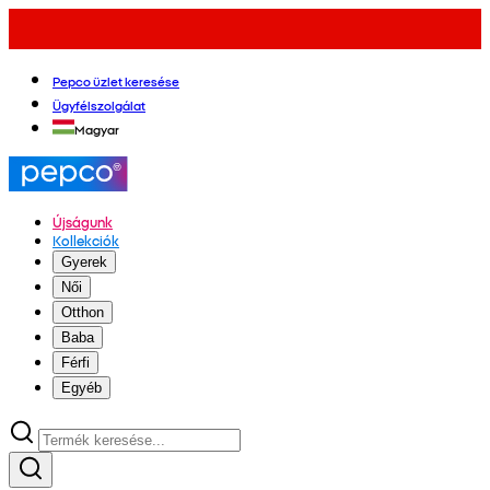
Pepco üzlet keresése
Ügyfélszolgálat
Magyar
Újságunk
Kollekciók
Gyerek
Női
Otthon
Baba
Férfi
Egyéb