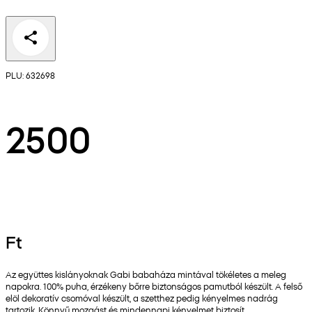
PLU: 632698
2500
Ft
Az együttes kislányoknak Gabi babaháza mintával tökéletes a meleg
napokra. 100% puha, érzékeny bőrre biztonságos pamutból készült. A felső
elöl dekoratív csomóval készült, a szetthez pedig kényelmes nadrág
tartozik. Könnyű mozgást és mindennapi kényelmet biztosít.