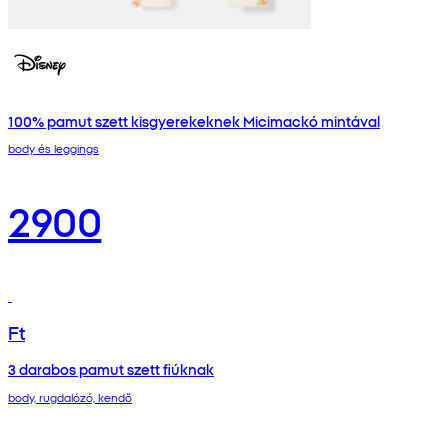
100% pamut szett kisgyerekeknek Micimackó mintával
body és leggings
2900
Ft
3 darabos pamut szett fiúknak
body, rugdalózó, kendő