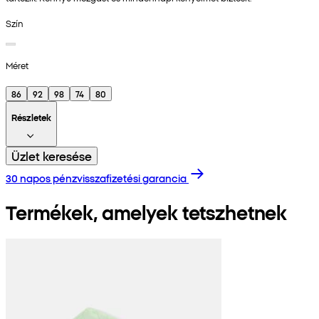
Szín
Méret
86
92
98
74
80
Részletek
Üzlet keresése
30 napos pénzvisszafizetési garancia
Termékek, amelyek tetszhetnek