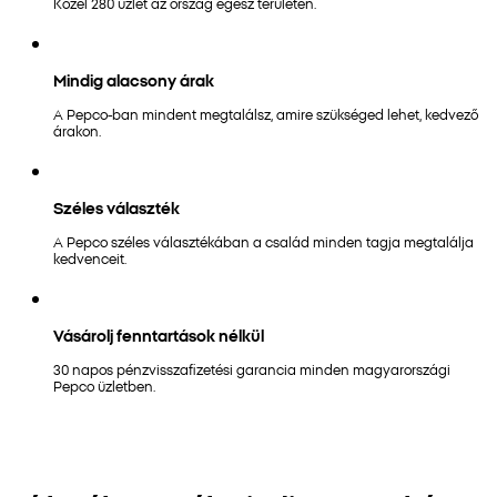
Közel 280 üzlet az ország egész területén.
Mindig alacsony árak
A Pepco-ban mindent megtalálsz, amire szükséged lehet, kedvező
árakon.
Széles választék
A Pepco széles választékában a család minden tagja megtalálja
kedvenceit.
Vásárolj fenntartások nélkül
30 napos pénzvisszafizetési garancia minden magyarországi
Pepco üzletben.