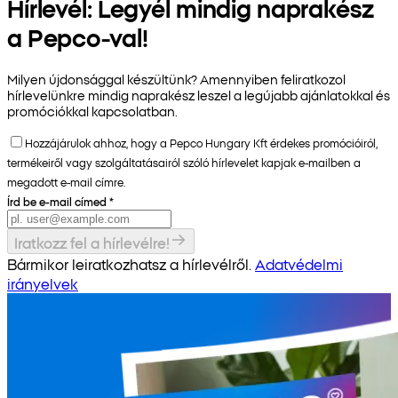
Hírlevél: Legyél mindig naprakész
a Pepco-val!
Milyen újdonsággal készültünk? Amennyiben feliratkozol
hírlevelünkre mindig naprakész leszel a legújabb ajánlatokkal és
promóciókkal kapcsolatban.
Hozzájárulok ahhoz, hogy a Pepco Hungary Kft érdekes promócióiról,
termékeiről vagy szolgáltatásairól szóló hírlevelet kapjak e-mailben a
megadott e-mail címre.
Írd be e-mail címed
*
Iratkozz fel a hírlevélre!
Bármikor leiratkozhatsz a hírlevélről.
Adatvédelmi
irányelvek