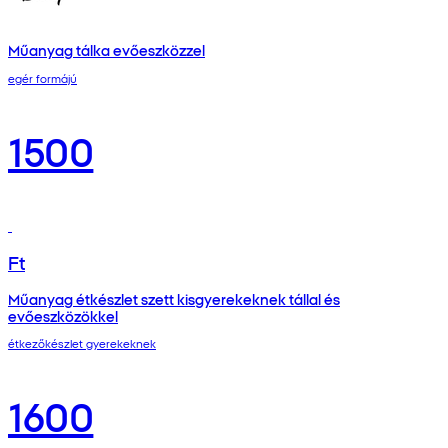
Műanyag tálka evőeszközzel
egér formájú
1500
Ft
Műanyag étkészlet szett kisgyerekeknek tállal és
evőeszközökkel
étkezőkészlet gyerekeknek
1600