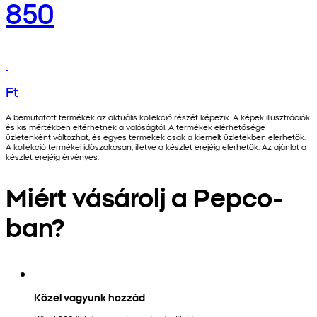
850
Ft
A bemutatott termékek az aktuális kollekció részét képezik. A képek illusztrációk
és kis mértékben eltérhetnek a valóságtól. A termékek elérhetősége
üzletenként változhat, és egyes termékek csak a kiemelt üzletekben elérhetők.
A kollekció termékei időszakosan, illetve a készlet erejéig elérhetők. Az ajánlat a
készlet erejéig érvényes.
Miért vásárolj a Pepco-
ban?
Közel vagyunk hozzád