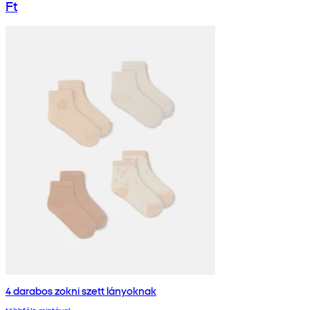
Ft
4 darabos zokni szett lányoknak
többféle mintával