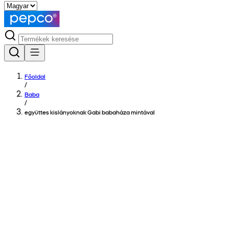
Főoldal
/
Baba
/
együttes kislányoknak Gabi babaháza mintával