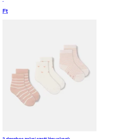
Ft
3 darabos zokni szett lányoknak