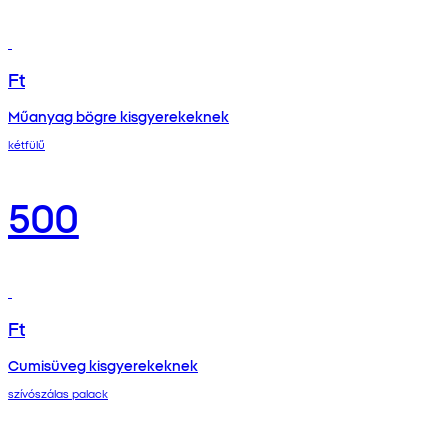
Ft
Műanyag bögre kisgyerekeknek
kétfülű
500
Ft
Cumisüveg kisgyerekeknek
szívószálas palack