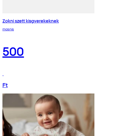
Zokni szett kisgyerekeknek
masnis
500
Ft