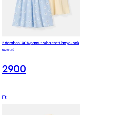
2 darabos 100% pamut ruha szett lányoknak
rövid ujjú
2900
Ft