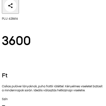
PLU: 628616
3600
Ft
Csíkos pulóver lányoknak, puha frottír rátéttel. Kényelmes viseletet biztosít
a mindennapok során. Ideális választás hétköznapi viseletre.
Szín