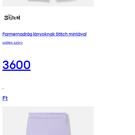
Farmernadrág lányoknak Stitch mintával
széles szárú
3600
Ft