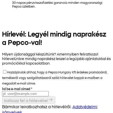
30 napos pénzvisszafizetési garancia minden magyarországi
Pepco üzletben.
Hírlevél: Legyél mindig naprakész
a Pepco-val!
Milyen újdonsággal készültünk? Amennyiben feliratkozol
hírlevelünkre mindig naprakész leszel a legújabb ajánlatokkal és
promóciókkal kapcsolatban.
Hozzájárulok ahhoz, hogy a Pepco Hungary Kft érdekes promócióiról,
termékeiről vagy szolgáltatásairól szóló hírlevelet kapjak e-mailben a
megadott e-mail címre.
Írd be e-mail címed
*
Iratkozz fel a hírlevélre!
Bármikor leiratkozhatsz a hírlevélről.
Adatvédelmi
irányelvek