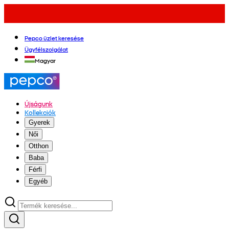
Pepco üzlet keresése
Ügyfélszolgálat
Magyar
Újságunk
Kollekciók
Gyerek
Női
Otthon
Baba
Férfi
Egyéb