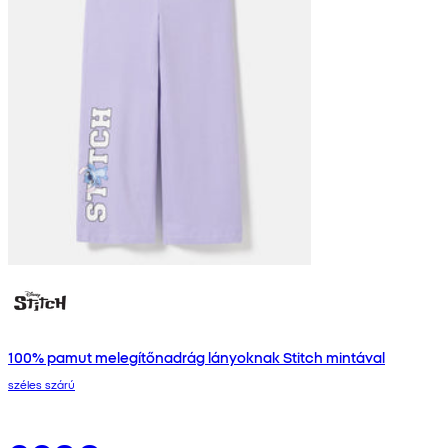
100% pamut melegítőnadrág lányoknak Stitch mintával
széles szárú