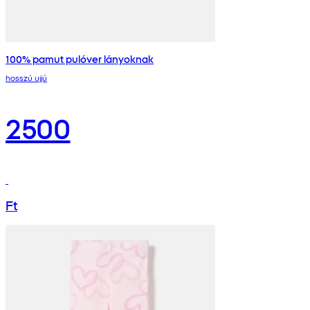
100% pamut pulóver lányoknak
hosszú ujjú
2500
Ft