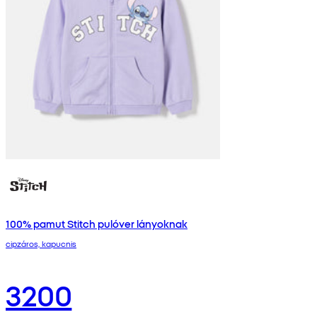
100% pamut Stitch pulóver lányoknak
cipzáros, kapucnis
3200