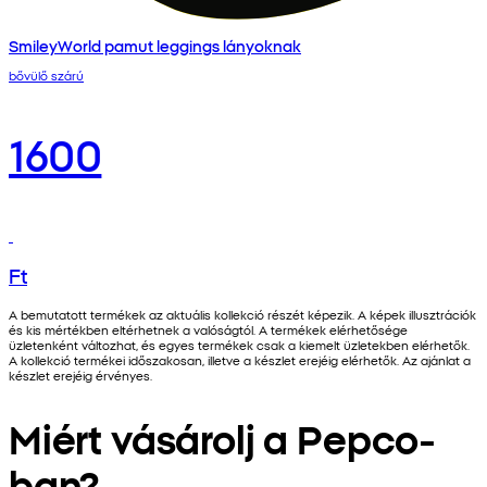
SmileyWorld pamut leggings lányoknak
bővülő szárú
1600
Ft
A bemutatott termékek az aktuális kollekció részét képezik. A képek illusztrációk
és kis mértékben eltérhetnek a valóságtól. A termékek elérhetősége
üzletenként változhat, és egyes termékek csak a kiemelt üzletekben elérhetők.
A kollekció termékei időszakosan, illetve a készlet erejéig elérhetők. Az ajánlat a
készlet erejéig érvényes.
Miért vásárolj a Pepco-
ban?