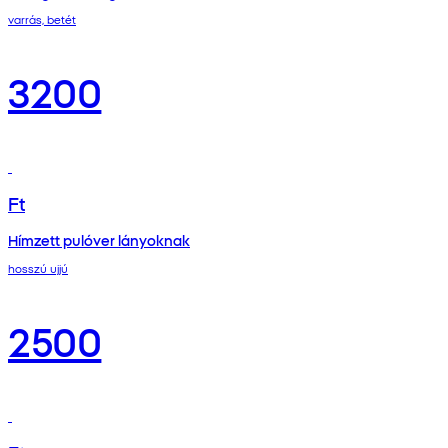
varrás, betét
3200
Ft
Hímzett pulóver lányoknak
hosszú ujjú
2500