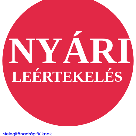
Melegítőnadrág fiúknak