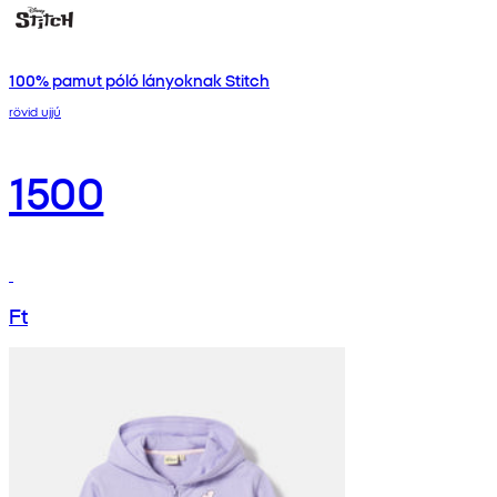
100% pamut póló lányoknak Stitch
rövid ujjú
1500
Ft