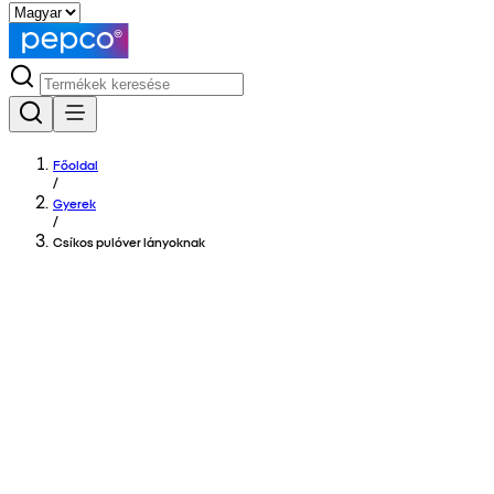
Főoldal
/
Gyerek
/
Csíkos pulóver lányoknak