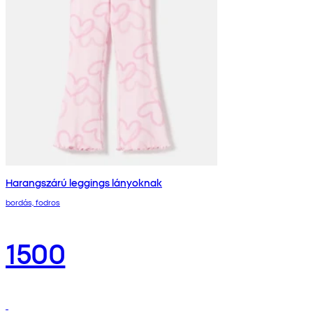
Harangszárú leggings lányoknak
bordás, fodros
1500