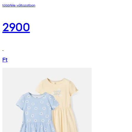
többféle változatban
2900
Ft