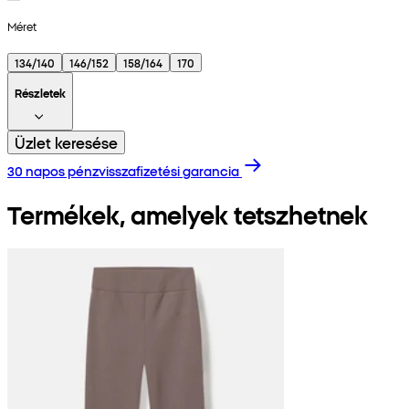
Méret
134/140
146/152
158/164
170
Részletek
Üzlet keresése
30 napos pénzvisszafizetési garancia
Termékek, amelyek tetszhetnek