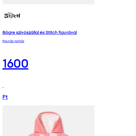
Bögre szívószállal és Stitch figurával
figurás pohár
1600
Ft