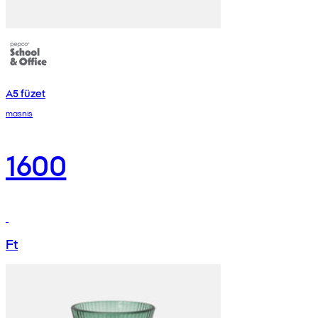
A5 füzet
masnis
1600
Ft