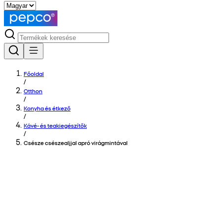
Főoldal
/
Otthon
/
Konyha és étkező
/
Kávé- és teakiegészítők
/
Csésze csészealjjal apró virágmintával