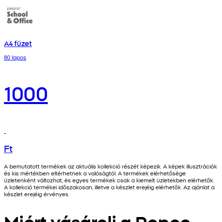
A4 füzet
80 lapos
1000
Ft
A bemutatott termékek az aktuális kollekció részét képezik. A képek illusztrációk
és kis mértékben eltérhetnek a valóságtól. A termékek elérhetősége
üzletenként változhat, és egyes termékek csak a kiemelt üzletekben elérhetők.
A kollekció termékei időszakosan, illetve a készlet erejéig elérhetők. Az ajánlat a
készlet erejéig érvényes.
Miért vásárolj a Pepco-