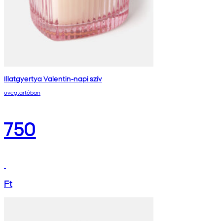
Illatgyertya Valentin-napi szív
üvegtartóban
750
Ft