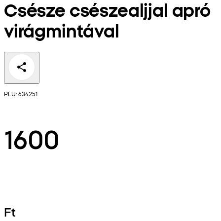
Csésze csészealjjal apró
virágmintával
PLU: 634251
1600
Ft