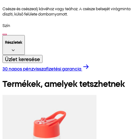
Csésze és csészealj kávéhoz vagy teához. A csésze belsejét virágminta
díszíti, külső felülete dombornyomott.
Szín
Részletek
Üzlet keresése
30 napos pénzvisszafizetési garancia
Termékek, amelyek tetszhetnek