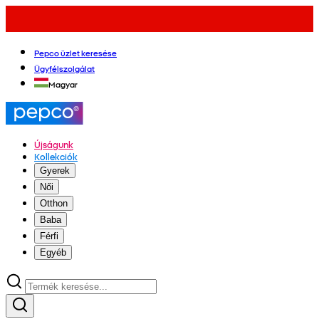
Pepco üzlet keresése
Ügyfélszolgálat
Magyar
Újságunk
Kollekciók
Gyerek
Női
Otthon
Baba
Férfi
Egyéb