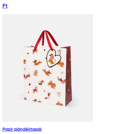
Ft
Papír ajándéktasak