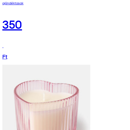
ajándéktasak
350
Ft