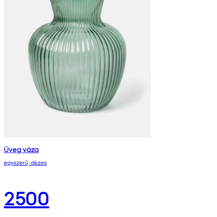
Üveg váza
egyszerű, díszes
2500