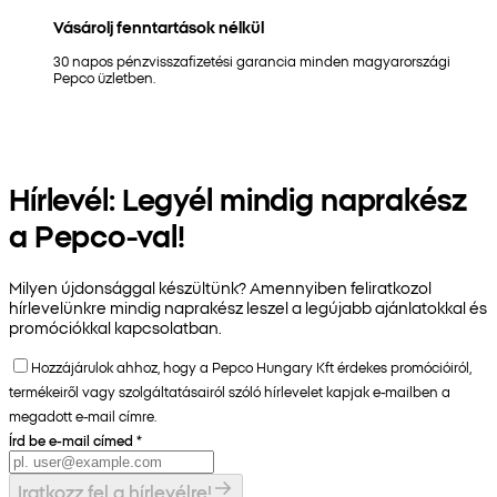
Vásárolj fenntartások nélkül
30 napos pénzvisszafizetési garancia minden magyarországi
Pepco üzletben.
Hírlevél: Legyél mindig naprakész
a Pepco-val!
Milyen újdonsággal készültünk? Amennyiben feliratkozol
hírlevelünkre mindig naprakész leszel a legújabb ajánlatokkal és
promóciókkal kapcsolatban.
Hozzájárulok ahhoz, hogy a Pepco Hungary Kft érdekes promócióiról,
termékeiről vagy szolgáltatásairól szóló hírlevelet kapjak e-mailben a
megadott e-mail címre.
Írd be e-mail címed
*
Iratkozz fel a hírlevélre!